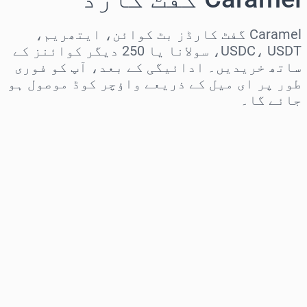
Caramel گفٹ کارڈز بٹ کوائن، ایتھریم،
USDC، USDT، سولانا یا 250 دیگر کوائنز کے
ساتھ خریدیں۔ ادائیگی کے بعد، آپ کو فوری
طور پر ای میل کے ذریعے واؤچر کوڈ موصول ہو
جائے گا۔
علاقہ منتخب کریں
رقم منتخب کریں
تخمینہ شدہ قیمت