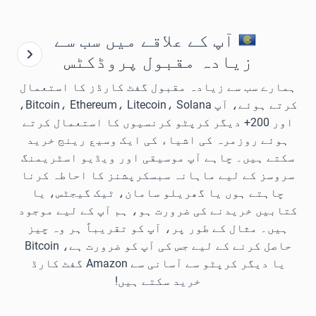
آپ کے علاقے میں سب سے
زیادہ مقبول پروڈکٹس
ہمارے سب سے زیادہ مقبول گفٹ کارڈز کا استعمال
کرتے ہوئے، آپ Bitcoin، Ethereum، Litecoin، Solana،
اور 200+ دیگر کرپٹو کرنسیوں کا استعمال کرتے
ہوئے روزمرہ کی اشیاء کی ایک وسیع رینج خرید
سکتے ہیں۔ چاہے آپ موسیقی اور ویڈیو اسٹریمنگ
سروسز کے لیے ماہانہ سبسکرپشنز کا احاطہ کرنا
چاہتے ہوں یا گھریلو سامان، ٹیک گیجٹس، یا
کتابیں خریدنے کی ضرورت ہو، ہم آپ کے لیے موجود
ہیں۔ مثال کے طور پر، آپ کو تقریباً ہر وہ چیز
حاصل کرنے کے لیے جس کی آپ کو ضرورت ہے، Bitcoin
یا دیگر کرپٹو سے آسانی سے Amazon گفٹ کارڈ
خرید سکتے ہیں!