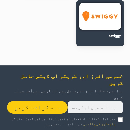
Swiggy
خصوصی آفرز اور کرپٹو اپ ڈیٹس حاصل
کریں
ہزاروں سبسکرائبرز میں شامل ہوں اور کوئی بھی آفر مس نہ
کریں۔
سبسکرائب کریں
میں اپنے ڈیٹا کے استعمال کو قبول کرتا ہوں اور نیوز لیٹر کی
رازداری کی پالیسی
کی شرائط سے متفق ہوں۔