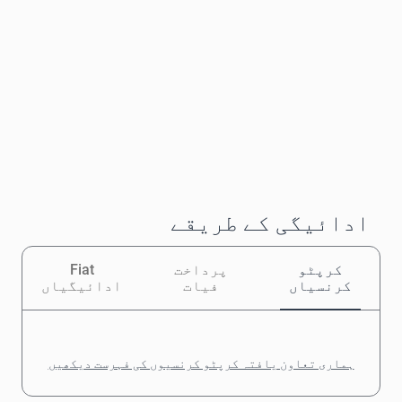
ادائیگی کے طریقے
کرپٹو
پرداخت
Fiat
کرنسیاں
فیات
ادائیگیاں
ہماری تعاون یافتہ کرپٹو کرنسیوں کی فہرست دیکھیں