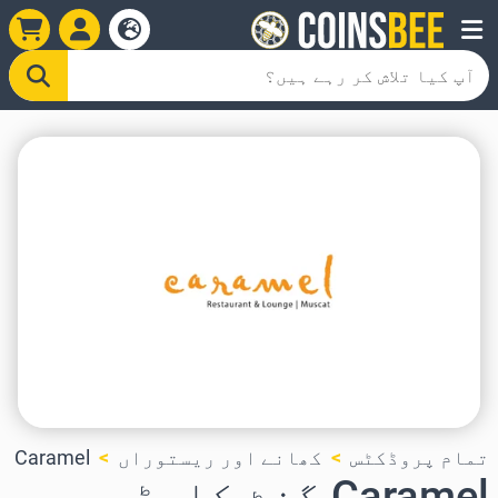
تمام پروڈکٹس
کھانے اور ریستوراں
Caramel
Caramel گفٹ کارڈ