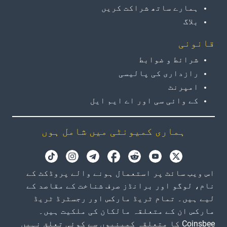
ہمارے ساتھ شراکت کریں
بلاگ
قانونی
شرائط و ضوابط
رازداری کی پالیسی
امپرنٹ
کے وائی سی اور اے ایم ایل
ہماری کمیونٹی میں شامل ہوں
اس ویب سائٹ پر استعمال ہونے والے پروڈکٹ کے
نام، لوگو اور برانڈز صرف شناخت کے مقاصد کے
لیے ہیں۔ تمام ٹریڈ مارکس اور رجسٹرڈ ٹریڈ
مارکس ان کے متعلقہ مالکان کی ملکیت ہیں۔
Coinsbee کا متعلقہ کمپنیوں سے کوئی تعلق نہیں