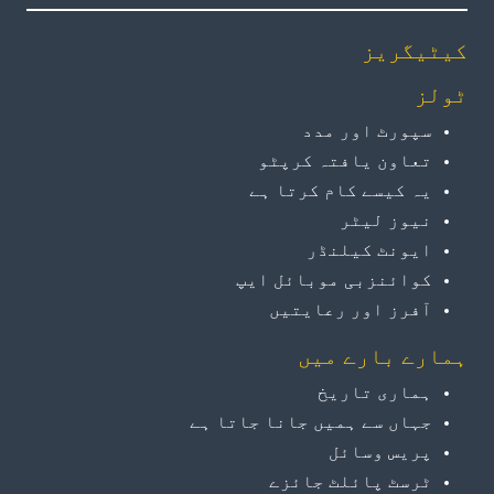
کیٹیگریز
ٹولز
سپورٹ اور مدد
تعاون یافتہ کرپٹو
یہ کیسے کام کرتا ہے
نیوز لیٹر
ایونٹ کیلنڈر
کوائنزبی موبائل ایپ
آفرز اور رعایتیں
ہمارے بارے میں
ہماری تاریخ
جہاں سے ہمیں جانا جاتا ہے
پریس وسائل
ٹرسٹ پائلٹ جائزے