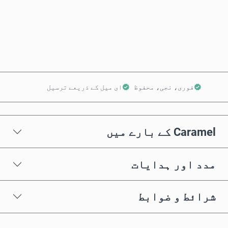
ابھی خریدیں
کارٹ میں شامل کریں
فوری، نجی، محفوظ
ای میل کے ذریعے ترسیل
Caramel کے بارے میں
مدد اور ہدایات
شرائط و ضوابط