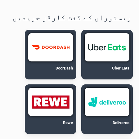
ریستوراں کے گفٹ کارڈز خریدیں
DoorDash
Uber Eats
Rewe
Deliveroo