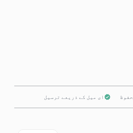
ابھی خریدیں
کارٹ میں شامل کریں
حفوظ
ای میل کے ذریعے ترسیل