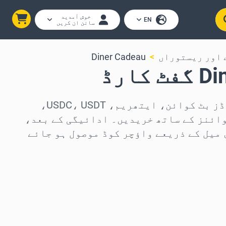
خوش آمدید
EN
سائن ان کریں
 اور ریستوراں
Diner Cadeau
کارڈ
Diner Cadeau گفٹ کارڈز بٹ کوائن، ایتھریم، USDC، USDT،
 250 دیگر کوائنز کے ساتھ خریدیں۔ ادائیگی کے بعد،
 میل کے ذریعے واؤچر کوڈ موصول ہو جائے