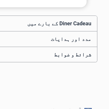
Diner Cadeau کے بارے میں
مدد اور ہدایات
شرائط و ضوابط