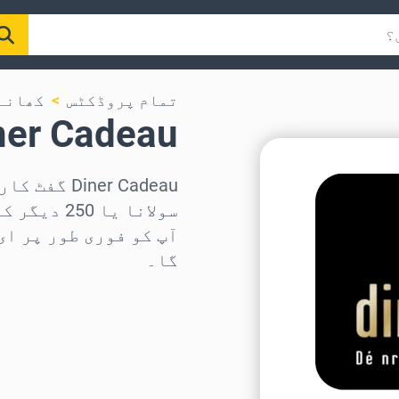
تمام پروڈکٹس
کھانے
Diner Cadeau گفٹ 
سولانا یا
آپ کو فوری طور پر ای
گا۔
علاقہ منتخب کریں
رقم منتخب کریں