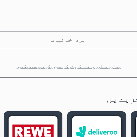
پرداخت فیات
ہماری تعاون یافتہ کرپٹو کرنسیوں کی فہرست دیکھیں
ریدیں