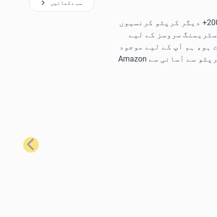
سب دکھائیں
ہمارے سب سے زیادہ مقبول گفٹ کارڈز کا استعمال کرتے ہوئے، آپ Bitcoin، Ethereum، Litecoin، Solana، اور 200+ دیگر کرپٹو کرنسیوں
سٹریمنگ سروسز کے لیے
ہو، ہم آپ کے لیے موجود
ہیں۔ مثال کے طور پر، آپ کو تقریباً ہر وہ چیز حاصل کرنے کے لیے جس کی آپ کو ضرورت ہے، Bitcoin یا دیگر کرپٹو سے آسانی سے Amazon
اگلا