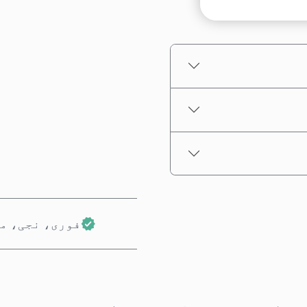
تخمینہ شدہ قیمت
فوری، نجی، م