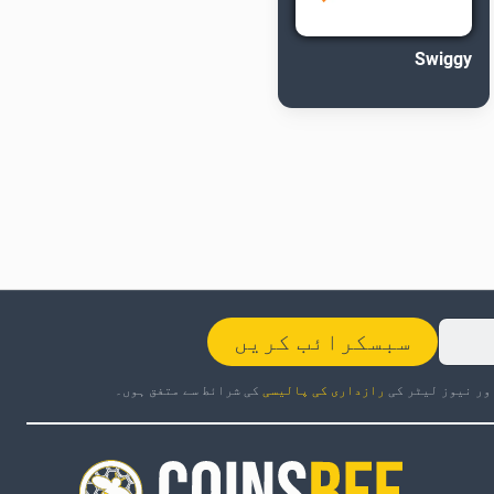
Swiggy
سبسکرائب کریں
ور نیوز لیٹر کی
رازداری کی پالیسی
کی شرائط سے متفق ہوں۔