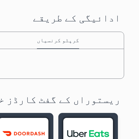
ادائیگی کے طریقے
کرپٹو کرنسیاں
ریستوراں کے گفٹ کارڈز خ