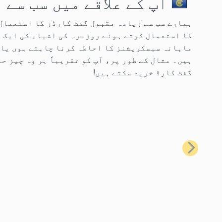
آپ کے علاقے میں سب سے
کا استعمال کرتے ہوئے روزمرہ کی اشیاء کی ایک 
ماہانہ سبسکرپشنز کا احاطہ کرنا چاہتے ہوں یا 
گفٹ کارڈ خرید سکتے ہیں!
پچھلا