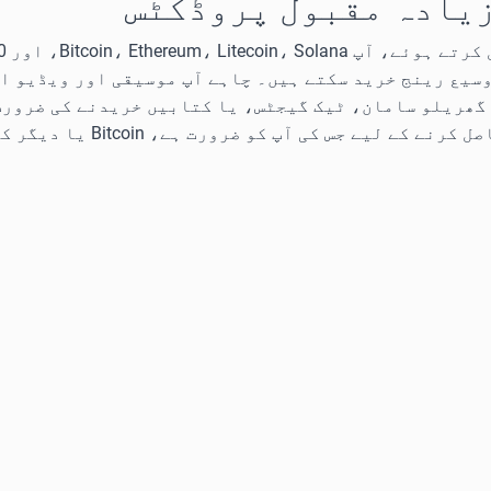
 زیادہ مقبول پروڈکٹس
وسیع رینج خرید سکتے ہیں۔ چاہے آپ موسیقی اور ویڈیو ا
گھریلو سامان، ٹیک گیجٹس، یا کتابیں خریدنے کی ضرورت 