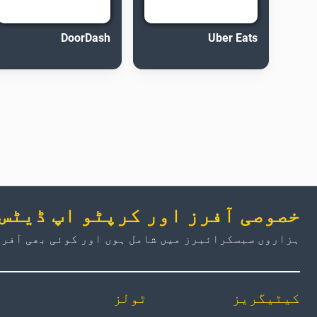
DoorDash
Uber Eats
خصوصی آفرز اور کرپٹو اپ ڈیٹس
ہزاروں سبسکرائبرز میں شامل ہوں اور کوئی بھی آفر 
کیٹیگریز
ٹولز