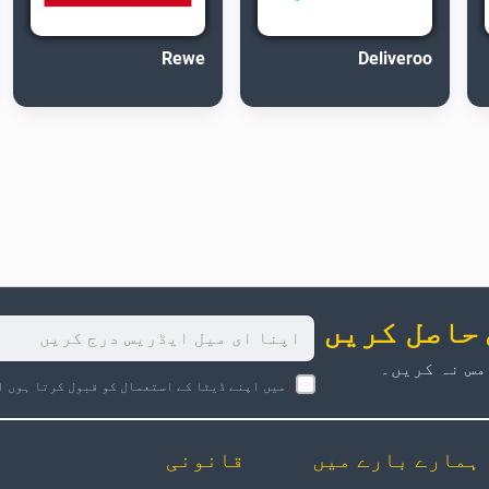
Rewe
Deliveroo
 حاصل کریں
مس نہ کریں۔
میں اپنے ڈیٹا کے استعمال کو قبول کرتا ہوں ا
ہمارے بارے میں
قانونی