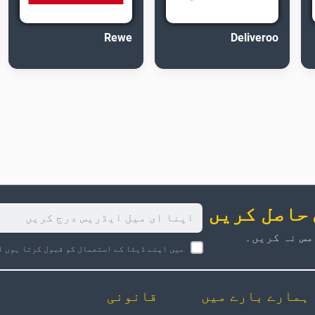
Rewe
Deliveroo
 حاصل کریں
مس نہ کریں۔
میں اپنے ڈیٹا کے استعمال کو قبول کرتا ہوں ا
ہمارے بارے میں
قانونی