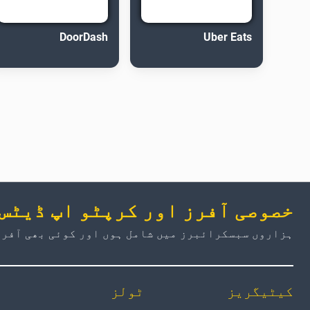
DoorDash
Uber Eats
خصوصی آفرز اور کرپٹو اپ ڈیٹس
ہزاروں سبسکرائبرز میں شامل ہوں اور کوئی بھی آفر 
کیٹیگریز
ٹولز