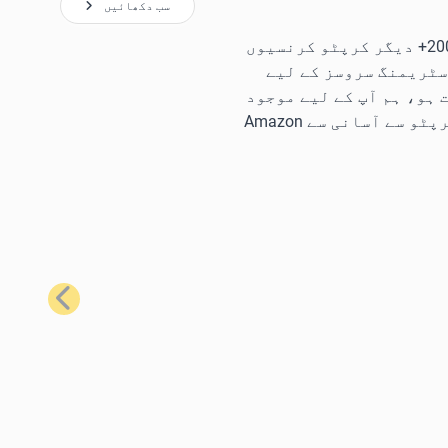
سب دکھائیں
ہمارے سب سے زیادہ مقبول گفٹ کارڈز کا استعمال کرتے ہوئے، آپ Bitcoin، Ethereum، Litecoin، Solana، اور 200+ دیگر کرپٹو کرنسیوں
سٹریمنگ سروسز کے لیے
ہو، ہم آپ کے لیے موجود
ہیں۔ مثال کے طور پر، آپ کو تقریباً ہر وہ چیز حاصل کرنے کے لیے جس کی آپ کو ضرورت ہے، Bitcoin یا دیگر کرپٹو سے آسانی سے Amazon
اگلا