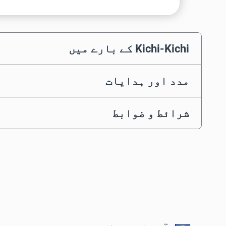
Kichi-Kichi کے بارے میں
مدد اور ہدایات
شرائط و ضوابط