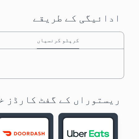
ادائیگی کے طریقے
کرپٹو کرنسیاں
ریستوراں کے گفٹ کارڈز خ