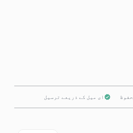
ابھی خریدیں
کارٹ میں شامل کریں
حفوظ
ای میل کے ذریعے ترسیل