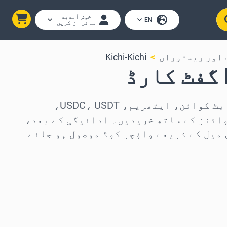
خوش آمدید
EN
سائن ان کریں
 اور ریستوراں
Kichi-Kichi
Kichi-Kichi گفٹ کارڈز بٹ کوائن، ایتھریم، USDC، USDT،
 250 دیگر کوائنز کے ساتھ خریدیں۔ ادائیگی کے بعد،
 میل کے ذریعے واؤچر کوڈ موصول ہو جائے