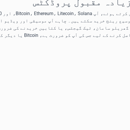
 زیادہ مقبول پروڈکٹس
وسیع رینج خرید سکتے ہیں۔ چاہے آپ موسیقی اور ویڈیو ا
گھریلو سامان، ٹیک گیجٹس، یا کتابیں خریدنے کی ضرورت 