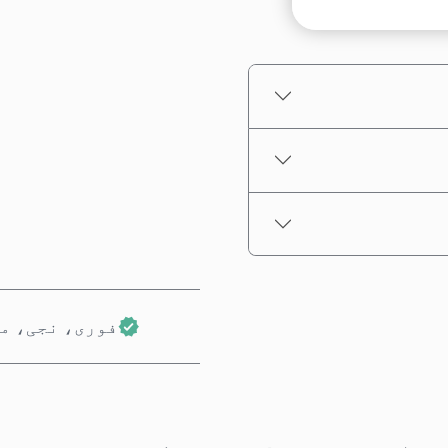
تخمینہ شدہ قیمت
فوری، نجی، م