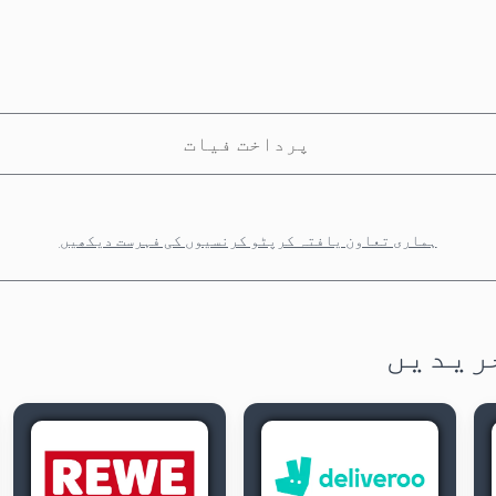
پرداخت فیات
ہماری تعاون یافتہ کرپٹو کرنسیوں کی فہرست دیکھیں
ریدیں