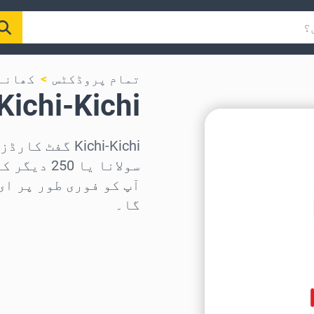
تمام پروڈکٹس
کھانے
Kichi-Kichi گفٹ کارڈ
سولانا یا
آپ کو فوری طور پر ای
گا۔
علاقہ منتخب کریں
رقم منتخب کریں