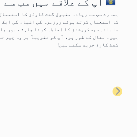
آپ کے علاقے میں سب سے
کا استعمال کرتے ہوئے روزمرہ کی اشیاء کی ایک 
ماہانہ سبسکرپشنز کا احاطہ کرنا چاہتے ہوں یا 
گفٹ کارڈ خرید سکتے ہیں!
پچھلا