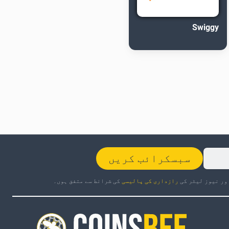
Swiggy
سبسکرائب کریں
ور نیوز لیٹر کی
رازداری کی پالیسی
کی شرائط سے متفق ہوں۔