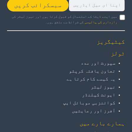
سبسکرائب کریں
میں اپنے ڈیٹا کے استعمال کو قبول کرتا ہوں اور نیوز لیٹر کی
رازداری کی پالیسی
کی شرائط سے متفق ہوں۔
کیٹیگریز
ٹولز
سپورٹ اور مدد
تعاون یافتہ کرپٹو
یہ کیسے کام کرتا ہے
نیوز لیٹر
ایونٹ کیلنڈر
کوائنزبی موبائل ایپ
آفرز اور رعایتیں
ہمارے بارے میں