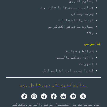
ہماری تاریخ
جہاں سے ہمیں جانا جاتا ہے
پریس وسائل
ٹرسٹ پائلٹ جائزے
ہمارے ساتھ شراکت کریں
بلاگ
قانونی
شرائط و ضوابط
رازداری کی پالیسی
امپرنٹ
کے وائی سی اور اے ایم ایل
ہماری کمیونٹی میں شامل ہوں
اس ویب سائٹ پر استعمال ہونے والے پروڈکٹ کے