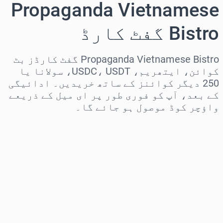
Propaganda Vietnamese
Bistro گفٹ کارڈ
Propaganda Vietnamese Bistro گفٹ کارڈز بٹ
کوائن، ایتھریم، USDC، USDT، سولانا یا
250 دیگر کوائنز کے ساتھ خریدیں۔ ادائیگی
کے بعد، آپ کو فوری طور پر ای میل کے ذریعے
واؤچر کوڈ موصول ہو جائے گا۔
علاقہ منتخب کریں
رقم منتخب کریں
تخمینہ شدہ قیمت