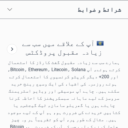
شرائط و ضوابط
آپ کے علاقے میں سب سے
زیادہ مقبول پروڈکٹس
ہمارے سب سے زیادہ مقبول گفٹ کارڈز کا استعمال
کرتے ہوئے، آپ Bitcoin، Ethereum، Litecoin، Solana،
اور 200+ دیگر کرپٹو کرنسیوں کا استعمال کرتے
ہوئے روزمرہ کی اشیاء کی ایک وسیع رینج خرید
سکتے ہیں۔ چاہے آپ موسیقی اور ویڈیو اسٹریمنگ
سروسز کے لیے ماہانہ سبسکرپشنز کا احاطہ کرنا
چاہتے ہوں یا گھریلو سامان، ٹیک گیجٹس، یا
کتابیں خریدنے کی ضرورت ہو، ہم آپ کے لیے موجود
ہیں۔ مثال کے طور پر، آپ کو تقریباً ہر وہ چیز
حاصل کرنے کے لیے جس کی آپ کو ضرورت ہے، Bitcoin