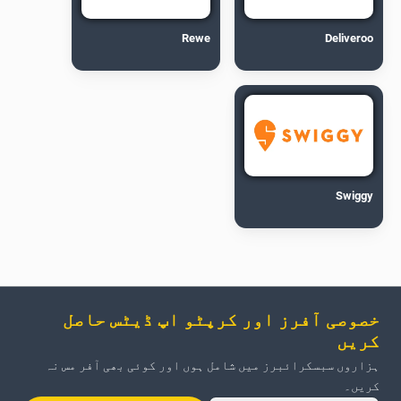
Rewe
Deliveroo
Swiggy
خصوصی آفرز اور کرپٹو اپ ڈیٹس حاصل
کریں
ہزاروں سبسکرائبرز میں شامل ہوں اور کوئی بھی آفر مس نہ
کریں۔