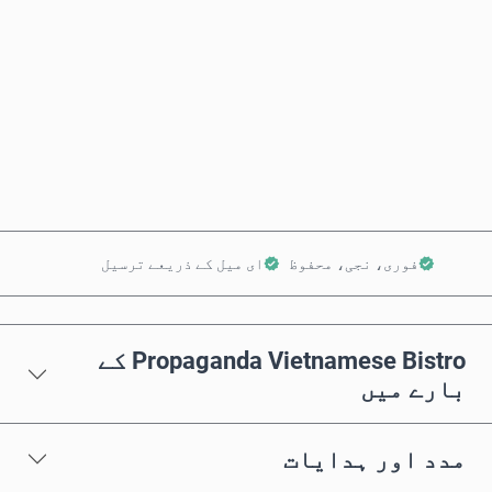
ابھی خریدیں
کارٹ میں شامل کریں
فوری، نجی، محفوظ
ای میل کے ذریعے ترسیل
Propaganda Vietnamese Bistro کے
بارے میں
مدد اور ہدایات