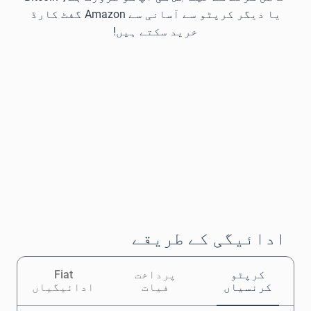
یا دیگر کرپٹو سے آسانی سے Amazon گفٹ کارڈ
خرید سکتے ہیں!
ادائیگی کے طریقے
کرپٹو
پرداخت
Fiat
کرنسیاں
فیات
ادائیگیاں