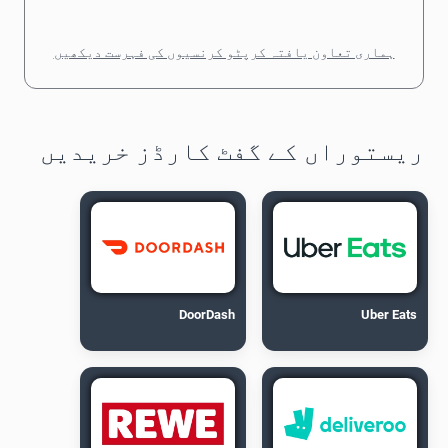
ہماری تعاون یافتہ کرپٹو کرنسیوں کی فہرست دیکھیں
ریستوراں کے گفٹ کارڈز خریدیں
DoorDash
Uber Eats