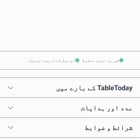
ابھی خریدیں
کارٹ میں شامل کریں
فوری، نجی، محفوظ
ای میل کے ذریعے ترسیل
TableToday کے بارے میں
مدد اور ہدایات
شرائط و ضوابط