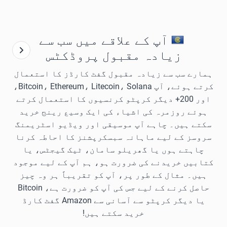
آپ کے علاقے میں سب سے
زیادہ مقبول پروڈکٹس
ہمارے سب سے زیادہ مقبول گفٹ کارڈز کا استعمال
کرتے ہوئے، آپ Bitcoin، Ethereum، Litecoin، Solana،
اور 200+ دیگر کرپٹو کرنسیوں کا استعمال کرتے
ہوئے روزمرہ کی اشیاء کی ایک وسیع رینج خرید
سکتے ہیں۔ چاہے آپ موسیقی اور ویڈیو اسٹریمنگ
سروسز کے لیے ماہانہ سبسکرپشنز کا احاطہ کرنا
چاہتے ہوں یا گھریلو سامان، ٹیک گیجٹس، یا
کتابیں خریدنے کی ضرورت ہو، ہم آپ کے لیے موجود
ہیں۔ مثال کے طور پر، آپ کو تقریباً ہر وہ چیز
حاصل کرنے کے لیے جس کی آپ کو ضرورت ہے، Bitcoin
یا دیگر کرپٹو سے آسانی سے Amazon گفٹ کارڈ
خرید سکتے ہیں!