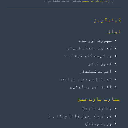
رازداری کی پالیسی
کی شرائط سے متفق ہوں۔
کیٹیگریز
ٹولز
سپورٹ اور مدد
تعاون یافتہ کرپٹو
یہ کیسے کام کرتا ہے
نیوز لیٹر
ایونٹ کیلنڈر
کوائنزبی موبائل ایپ
آفرز اور رعایتیں
ہمارے بارے میں
ہماری تاریخ
جہاں سے ہمیں جانا جاتا ہے
پریس وسائل