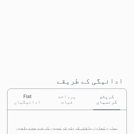
ادائیگی کے طریقے
کرپٹو
پرداخت
Fiat
کرنسیاں
فیات
ادائیگیاں
ہماری تعاون یافتہ کرپٹو کرنسیوں کی فہرست دیکھیں