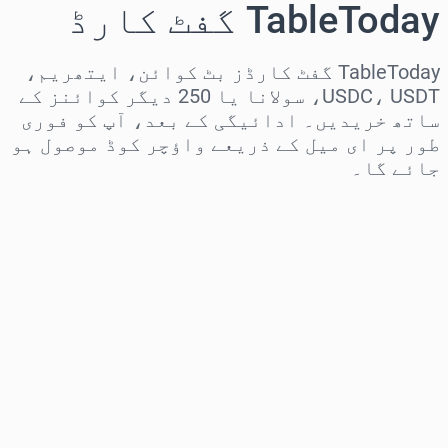
TableToday گفٹ کارڈ
TableToday گفٹ کارڈز بٹ کوائن، ایتھریم،
USDC، USDT، سولانا یا 250 دیگر کوائنز کے
ساتھ خریدیں۔ ادائیگی کے بعد، آپ کو فوری
طور پر ای میل کے ذریعے واؤچر کوڈ موصول ہو
جائے گا۔
علاقہ منتخب کریں
رقم منتخب کریں
تخمینہ شدہ قیمت