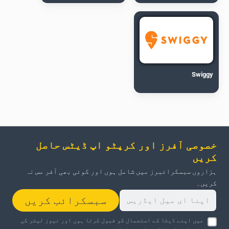
Swiggy
خصوصی آفرز اور کرپٹو اپ ڈیٹس حاصل
کریں
ہزاروں سبسکرائبرز میں شامل ہوں اور کوئی بھی آفر مس نہ
کریں۔
سبسکرائب کریں
میں اپنے ڈیٹا کے استعمال کو قبول کرتا ہوں اور نیوز لیٹر کی