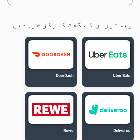
ریستوراں کے گفٹ کارڈز خریدیں
DoorDash
Uber Eats
Rewe
Deliveroo