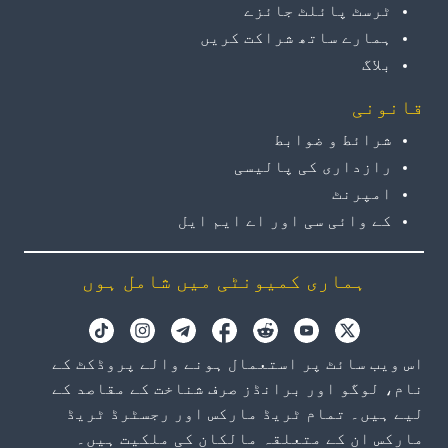
ٹرسٹ پائلٹ جائزے
ہمارے ساتھ شراکت کریں
بلاگ
قانونی
شرائط و ضوابط
رازداری کی پالیسی
امپرنٹ
کے وائی سی اور اے ایم ایل
ہماری کمیونٹی میں شامل ہوں
اس ویب سائٹ پر استعمال ہونے والے پروڈکٹ کے
نام، لوگو اور برانڈز صرف شناخت کے مقاصد کے
لیے ہیں۔ تمام ٹریڈ مارکس اور رجسٹرڈ ٹریڈ
مارکس ان کے متعلقہ مالکان کی ملکیت ہیں۔