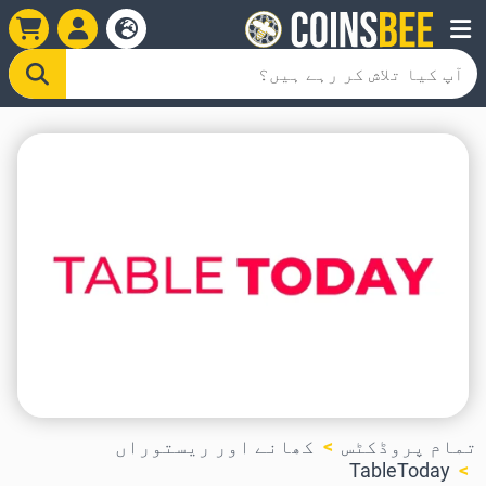
تمام پروڈکٹس
کھانے اور ریستوراں
TableToday