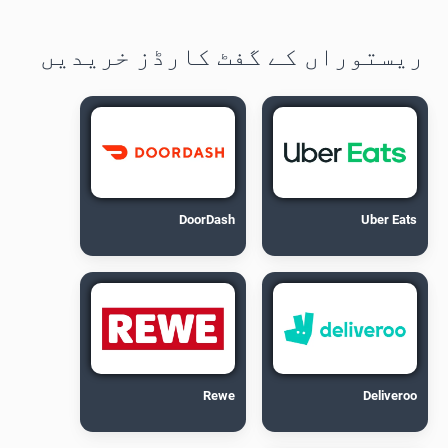
ریستوراں کے گفٹ کارڈز خریدیں
DoorDash
Uber Eats
Rewe
Deliveroo