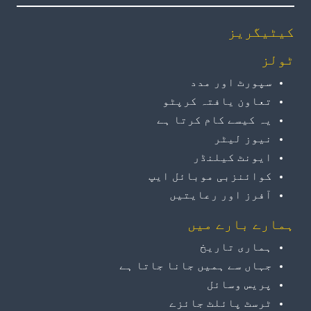
کیٹیگریز
ٹولز
سپورٹ اور مدد
تعاون یافتہ کرپٹو
یہ کیسے کام کرتا ہے
نیوز لیٹر
ایونٹ کیلنڈر
کوائنزبی موبائل ایپ
آفرز اور رعایتیں
ہمارے بارے میں
ہماری تاریخ
جہاں سے ہمیں جانا جاتا ہے
پریس وسائل
ٹرسٹ پائلٹ جائزے