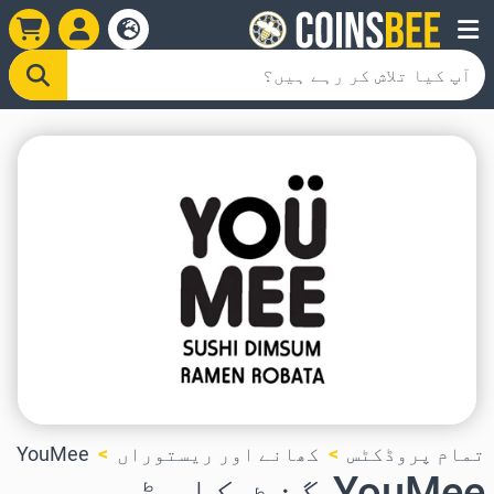
تمام پروڈکٹس
کھانے اور ریستوراں
YouMee
YouMee گفٹ کارڈ