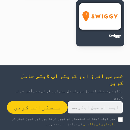
Swiggy
خصوصی آفرز اور کرپٹو اپ ڈیٹس حاصل
کریں
ہزاروں سبسکرائبرز میں شامل ہوں اور کوئی بھی آفر مس نہ
کریں۔
سبسکرائب کریں
میں اپنے ڈیٹا کے استعمال کو قبول کرتا ہوں اور نیوز لیٹر کی
رازداری کی پالیسی
کی شرائط سے متفق ہوں۔