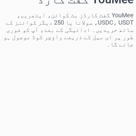
YouMee گفٹ کارڈز بٹ کوائن، ایتھریم،
USDC، USDT، سولانا یا 250 دیگر کوائنز کے
ساتھ خریدیں۔ ادائیگی کے بعد، آپ کو فوری
طور پر ای میل کے ذریعے واؤچر کوڈ موصول ہو
جائے گا۔
علاقہ منتخب کریں
رقم منتخب کریں
تخمینہ شدہ قیمت