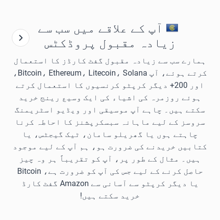
آپ کے علاقے میں سب سے
زیادہ مقبول پروڈکٹس
ہمارے سب سے زیادہ مقبول گفٹ کارڈز کا استعمال
کرتے ہوئے، آپ Bitcoin، Ethereum، Litecoin، Solana،
اور 200+ دیگر کرپٹو کرنسیوں کا استعمال کرتے
ہوئے روزمرہ کی اشیاء کی ایک وسیع رینج خرید
سکتے ہیں۔ چاہے آپ موسیقی اور ویڈیو اسٹریمنگ
سروسز کے لیے ماہانہ سبسکرپشنز کا احاطہ کرنا
چاہتے ہوں یا گھریلو سامان، ٹیک گیجٹس، یا
کتابیں خریدنے کی ضرورت ہو، ہم آپ کے لیے موجود
ہیں۔ مثال کے طور پر، آپ کو تقریباً ہر وہ چیز
حاصل کرنے کے لیے جس کی آپ کو ضرورت ہے، Bitcoin
یا دیگر کرپٹو سے آسانی سے Amazon گفٹ کارڈ
خرید سکتے ہیں!