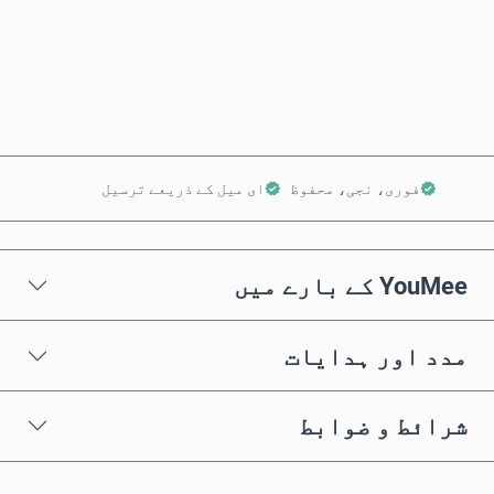
ابھی خریدیں
کارٹ میں شامل کریں
فوری، نجی، محفوظ
ای میل کے ذریعے ترسیل
YouMee کے بارے میں
مدد اور ہدایات
شرائط و ضوابط