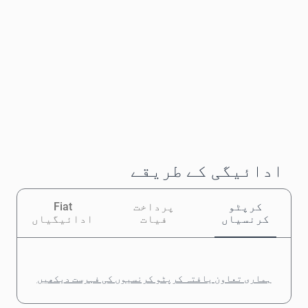
ادائیگی کے طریقے
کرپٹو
پرداخت
Fiat
کرنسیاں
فیات
ادائیگیاں
ہماری تعاون یافتہ کرپٹو کرنسیوں کی فہرست دیکھیں