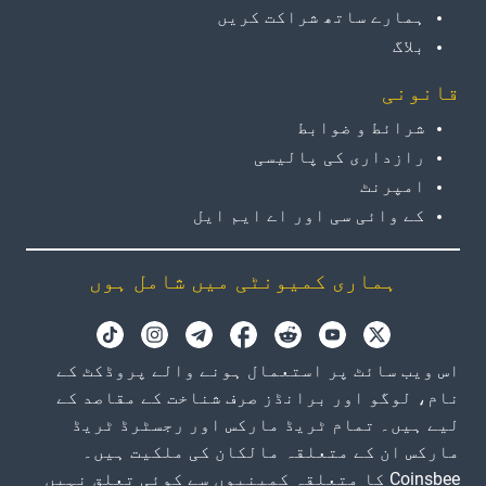
ہمارے ساتھ شراکت کریں
بلاگ
قانونی
شرائط و ضوابط
رازداری کی پالیسی
امپرنٹ
کے وائی سی اور اے ایم ایل
ہماری کمیونٹی میں شامل ہوں
اس ویب سائٹ پر استعمال ہونے والے پروڈکٹ کے
نام، لوگو اور برانڈز صرف شناخت کے مقاصد کے
لیے ہیں۔ تمام ٹریڈ مارکس اور رجسٹرڈ ٹریڈ
مارکس ان کے متعلقہ مالکان کی ملکیت ہیں۔
Coinsbee کا متعلقہ کمپنیوں سے کوئی تعلق نہیں