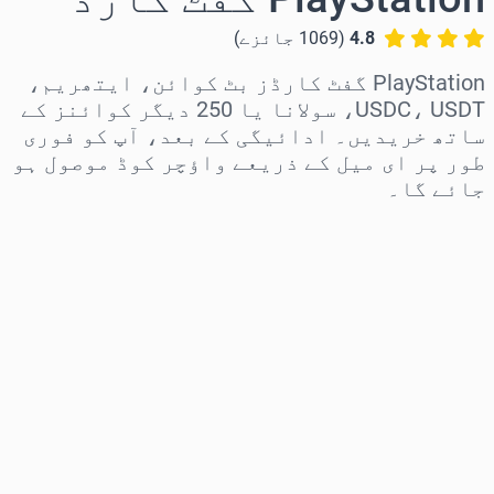
4.8
(
1069
جائزے
)
PlayStation گفٹ کارڈز بٹ کوائن، ایتھریم،
USDC، USDT، سولانا یا 250 دیگر کوائنز کے
ساتھ خریدیں۔ ادائیگی کے بعد، آپ کو فوری
طور پر ای میل کے ذریعے واؤچر کوڈ موصول ہو
جائے گا۔
علاقہ منتخب کریں
رقم منتخب کریں
تخمینہ شدہ قیمت