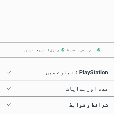
ابھی خریدیں
کارٹ میں شامل کریں
فوری، نجی، محفوظ
ای میل کے ذریعے ترسیل
PlayStation کے بارے میں
مدد اور ہدایات
شرائط و ضوابط