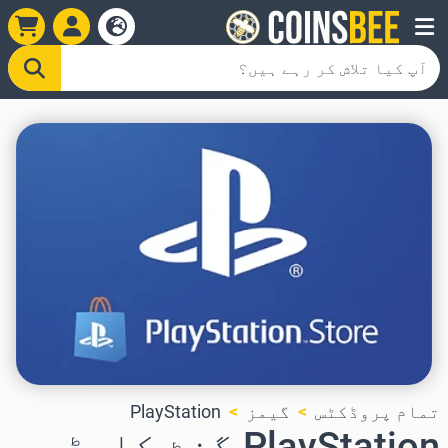
تمام پروڈکٹس
گیمز
PlayStation
PlayStation گفٹ کارڈ