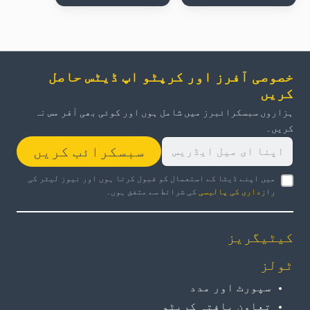
خصوصی آفرز اور کرپٹو اپ ڈیٹس حاصل
کریں
ہزاروں سبسکرائبرز میں شامل ہوں اور کوئی بھی آفر مس نہ
کریں۔
سبسکرائب کریں
میں اپنے ڈیٹا کے استعمال کو قبول کرتا ہوں اور نیوز لیٹر کی
رازداری کی پالیسی
کی شرائط سے متفق ہوں۔
کیٹیگریز
ٹولز
سپورٹ اور مدد
تعاون یافتہ کرپٹو