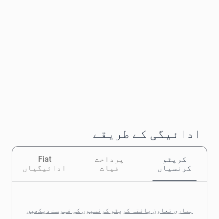
ادائیگی کے طریقے
کرپٹو
پرداخت
Fiat
کرنسیاں
فیات
ادائیگیاں
ہماری تعاون یافتہ کرپٹو کرنسیوں کی فہرست دیکھیں