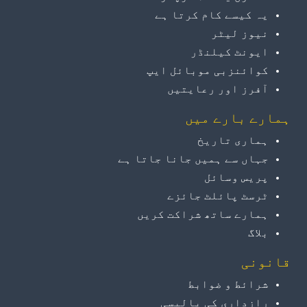
یہ کیسے کام کرتا ہے
نیوز لیٹر
ایونٹ کیلنڈر
کوائنزبی موبائل ایپ
آفرز اور رعایتیں
ہمارے بارے میں
ہماری تاریخ
جہاں سے ہمیں جانا جاتا ہے
پریس وسائل
ٹرسٹ پائلٹ جائزے
ہمارے ساتھ شراکت کریں
بلاگ
قانونی
شرائط و ضوابط
رازداری کی پالیسی