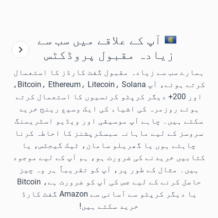
آپ کے علاقے میں سب سے
زیادہ مقبول پروڈکٹس
ہمارے سب سے زیادہ مقبول گفٹ کارڈز کا استعمال
کرتے ہوئے، آپ Bitcoin، Ethereum، Litecoin، Solana،
اور 200+ دیگر کرپٹو کرنسیوں کا استعمال کرتے
ہوئے روزمرہ کی اشیاء کی ایک وسیع رینج خرید
سکتے ہیں۔ چاہے آپ موسیقی اور ویڈیو اسٹریمنگ
سروسز کے لیے ماہانہ سبسکرپشنز کا احاطہ کرنا
چاہتے ہوں یا گھریلو سامان، ٹیک گیجٹس، یا
کتابیں خریدنے کی ضرورت ہو، ہم آپ کے لیے موجود
ہیں۔ مثال کے طور پر، آپ کو تقریباً ہر وہ چیز
حاصل کرنے کے لیے جس کی آپ کو ضرورت ہے، Bitcoin
یا دیگر کرپٹو سے آسانی سے Amazon گفٹ کارڈ
خرید سکتے ہیں!