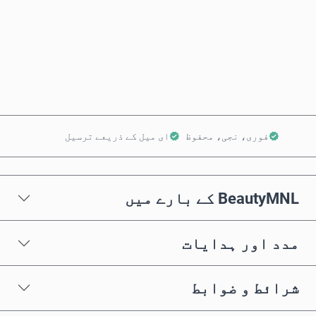
ابھی خریدیں
کارٹ میں شامل کریں
فوری، نجی، محفوظ
ای میل کے ذریعے ترسیل
BeautyMNL کے بارے میں
مدد اور ہدایات
شرائط و ضوابط