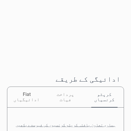
ادائیگی کے طریقے
کرپٹو
پرداخت
Fiat
کرنسیاں
فیات
ادائیگیاں
ہماری تعاون یافتہ کرپٹو کرنسیوں کی فہرست دیکھیں