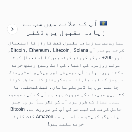
آپ کے علاقے میں سب سے
زیادہ مقبول پروڈکٹس
ہمارے سب سے زیادہ مقبول گفٹ کارڈز کا استعمال
کرتے ہوئے، آپ Bitcoin، Ethereum، Litecoin، Solana،
اور 200+ دیگر کرپٹو کرنسیوں کا استعمال کرتے
ہوئے روزمرہ کی اشیاء کی ایک وسیع رینج خرید
سکتے ہیں۔ چاہے آپ موسیقی اور ویڈیو اسٹریمنگ
سروسز کے لیے ماہانہ سبسکرپشنز کا احاطہ کرنا
چاہتے ہوں یا گھریلو سامان، ٹیک گیجٹس، یا
کتابیں خریدنے کی ضرورت ہو، ہم آپ کے لیے موجود
ہیں۔ مثال کے طور پر، آپ کو تقریباً ہر وہ چیز
حاصل کرنے کے لیے جس کی آپ کو ضرورت ہے، Bitcoin
یا دیگر کرپٹو سے آسانی سے Amazon گفٹ کارڈ
خرید سکتے ہیں!