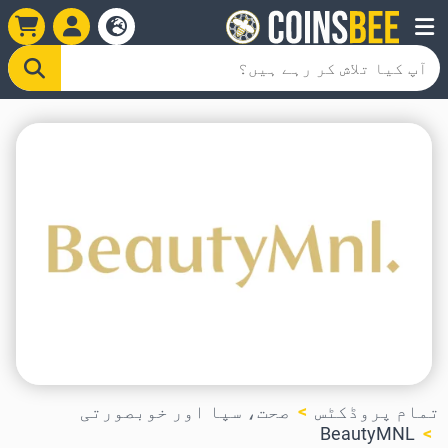
تمام پروڈکٹس
صحت، سپا اور خوبصورتی
BeautyMNL