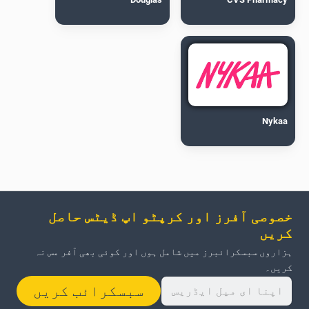
Nykaa
خصوصی آفرز اور کرپٹو اپ ڈیٹس حاصل
کریں
ہزاروں سبسکرائبرز میں شامل ہوں اور کوئی بھی آفر مس نہ
کریں۔
سبسکرائب کریں