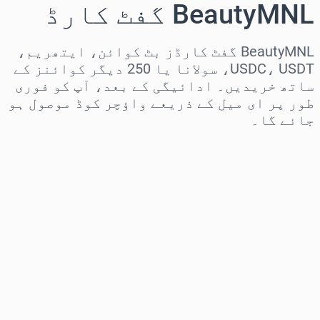
BeautyMNL گفٹ کارڈ
BeautyMNL گفٹ کارڈز بٹ کوائن، ایتھریم،
USDC، USDT، سولانا یا 250 دیگر کوائنز کے
ساتھ خریدیں۔ ادائیگی کے بعد، آپ کو فوری
طور پر ای میل کے ذریعے واؤچر کوڈ موصول ہو
جائے گا۔
علاقہ منتخب کریں
رقم منتخب کریں
تخمینہ شدہ قیمت