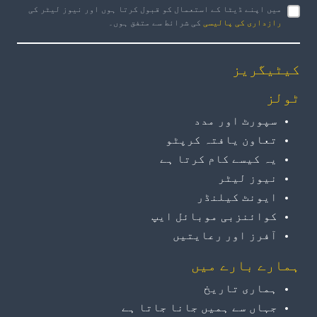
میں اپنے ڈیٹا کے استعمال کو قبول کرتا ہوں اور نیوز لیٹر کی
رازداری کی پالیسی
کی شرائط سے متفق ہوں۔
کیٹیگریز
ٹولز
سپورٹ اور مدد
تعاون یافتہ کرپٹو
یہ کیسے کام کرتا ہے
نیوز لیٹر
ایونٹ کیلنڈر
کوائنزبی موبائل ایپ
آفرز اور رعایتیں
ہمارے بارے میں
ہماری تاریخ
جہاں سے ہمیں جانا جاتا ہے