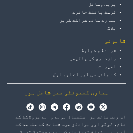
پریس وسائل
ٹرسٹ پائلٹ جائزے
ہمارے ساتھ شراکت کریں
بلاگ
قانونی
شرائط و ضوابط
رازداری کی پالیسی
امپرنٹ
کے وائی سی اور اے ایم ایل
ہماری کمیونٹی میں شامل ہوں
اس ویب سائٹ پر استعمال ہونے والے پروڈکٹ کے
نام، لوگو اور برانڈز صرف شناخت کے مقاصد کے
لیے ہیں۔ تمام ٹریڈ مارکس اور رجسٹرڈ ٹریڈ