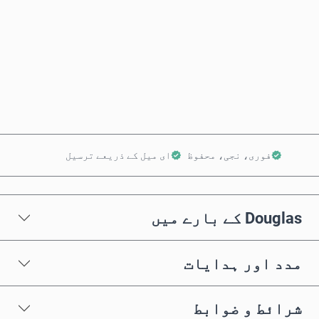
ابھی خریدیں
کارٹ میں شامل کریں
فوری، نجی، محفوظ
ای میل کے ذریعے ترسیل
Douglas کے بارے میں
مدد اور ہدایات
شرائط و ضوابط