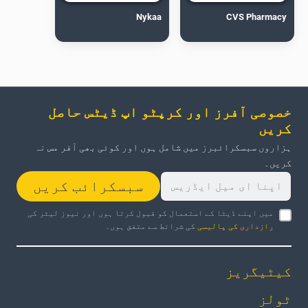
Nykaa
CVS Pharmacy
خصوصی آفرز اور کرپٹو اپ ڈیٹس حاصل
کریں
ہزاروں سبسکرائبرز میں شامل ہوں اور کوئی بھی آفر مس نہ
کریں۔
سبسکرائب کریں
میں اپنے ڈیٹا کے استعمال کو قبول کرتا ہوں اور نیوز لیٹر کی
رازداری کی پالیسی
کی شرائط سے متفق ہوں۔
کیٹیگریز
ٹولز