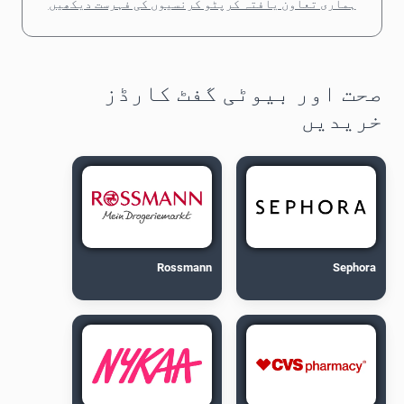
ہماری تعاون یافتہ کرپٹو کرنسیوں کی فہرست دیکھیں
صحت اور بیوٹی گفٹ کارڈز
خریدیں
Rossmann
Sephora