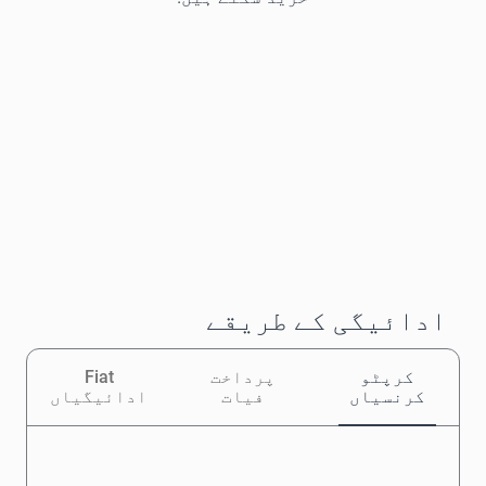
ادائیگی کے طریقے
کرپٹو
پرداخت
Fiat
کرنسیاں
فیات
ادائیگیاں