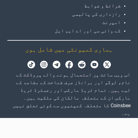
شرائط و ضوابط
رازداری کی پالیسی
امپرنٹ
کے وائی سی اور اے ایم ایل
ہماری کمیونٹی میں شامل ہوں
اس ویب سائٹ پر استعمال ہونے والے پروڈکٹ کے
نام، لوگو اور برانڈز صرف شناخت کے مقاصد کے
لیے ہیں۔ تمام ٹریڈ مارکس اور رجسٹرڈ ٹریڈ
مارکس ان کے متعلقہ مالکان کی ملکیت ہیں۔
Coinsbee کا متعلقہ کمپنیوں سے کوئی تعلق نہیں
ہے۔
GB
EN