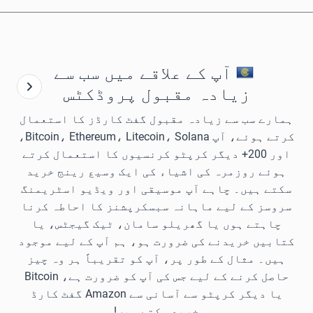
آپ کے علاقے میں سب سے
زیادہ مقبول پروڈکٹس
ہمارے سب سے زیادہ مقبول گفٹ کارڈز کا استعمال
کرتے ہوئے، آپ Bitcoin، Ethereum، Litecoin، Solana،
اور 200+ دیگر کرپٹو کرنسیوں کا استعمال کرتے
ہوئے روزمرہ کی اشیاء کی ایک وسیع رینج خرید
سکتے ہیں۔ چاہے آپ موسیقی اور ویڈیو اسٹریمنگ
سروسز کے لیے ماہانہ سبسکرپشنز کا احاطہ کرنا
چاہتے ہوں یا گھریلو سامان، ٹیک گیجٹس، یا
کتابیں خریدنے کی ضرورت ہو، ہم آپ کے لیے موجود
ہیں۔ مثال کے طور پر، آپ کو تقریباً ہر وہ چیز
حاصل کرنے کے لیے جس کی آپ کو ضرورت ہے، Bitcoin
یا دیگر کرپٹو سے آسانی سے Amazon گفٹ کارڈ
خرید سکتے ہیں!