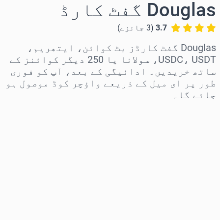
Douglas گفٹ کارڈ
3.7
(
3
جائزے
)
Douglas گفٹ کارڈز بٹ کوائن، ایتھریم،
USDC، USDT، سولانا یا 250 دیگر کوائنز کے
ساتھ خریدیں۔ ادائیگی کے بعد، آپ کو فوری
طور پر ای میل کے ذریعے واؤچر کوڈ موصول ہو
جائے گا۔
علاقہ منتخب کریں
رقم منتخب کریں
تخمینہ شدہ قیمت