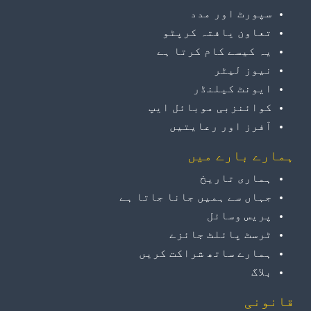
سپورٹ اور مدد
تعاون یافتہ کرپٹو
یہ کیسے کام کرتا ہے
نیوز لیٹر
ایونٹ کیلنڈر
کوائنزبی موبائل ایپ
آفرز اور رعایتیں
ہمارے بارے میں
ہماری تاریخ
جہاں سے ہمیں جانا جاتا ہے
پریس وسائل
ٹرسٹ پائلٹ جائزے
ہمارے ساتھ شراکت کریں
بلاگ
قانونی