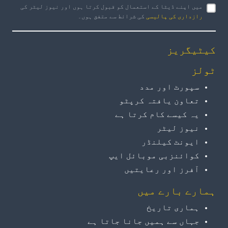
میں اپنے ڈیٹا کے استعمال کو قبول کرتا ہوں اور نیوز لیٹر کی
رازداری کی پالیسی
کی شرائط سے متفق ہوں۔
کیٹیگریز
ٹولز
سپورٹ اور مدد
تعاون یافتہ کرپٹو
یہ کیسے کام کرتا ہے
نیوز لیٹر
ایونٹ کیلنڈر
کوائنزبی موبائل ایپ
آفرز اور رعایتیں
ہمارے بارے میں
ہماری تاریخ
جہاں سے ہمیں جانا جاتا ہے