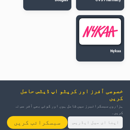
Nykaa
خصوصی آفرز اور کرپٹو اپ ڈیٹس حاصل
کریں
ہزاروں سبسکرائبرز میں شامل ہوں اور کوئی بھی آفر مس نہ
کریں۔
سبسکرائب کریں