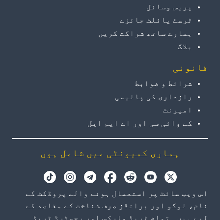
پریس وسائل
ٹرسٹ پائلٹ جائزے
ہمارے ساتھ شراکت کریں
بلاگ
قانونی
شرائط و ضوابط
رازداری کی پالیسی
امپرنٹ
کے وائی سی اور اے ایم ایل
ہماری کمیونٹی میں شامل ہوں
اس ویب سائٹ پر استعمال ہونے والے پروڈکٹ کے
نام، لوگو اور برانڈز صرف شناخت کے مقاصد کے
لیے ہیں۔ تمام ٹریڈ مارکس اور رجسٹرڈ ٹریڈ