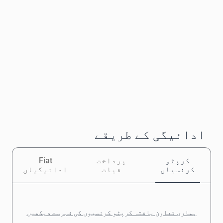
ادائیگی کے طریقے
کرپٹو
پرداخت
Fiat
کرنسیاں
فیات
ادائیگیاں
ہماری تعاون یافتہ کرپٹو کرنسیوں کی فہرست دیکھیں