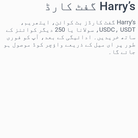
Harry’s گفٹ کارڈ
Harry’s گفٹ کارڈز بٹ کوائن، ایتھریم،
USDC، USDT، سولانا یا 250 دیگر کوائنز کے
ساتھ خریدیں۔ ادائیگی کے بعد، آپ کو فوری
طور پر ای میل کے ذریعے واؤچر کوڈ موصول ہو
جائے گا۔
علاقہ منتخب کریں
رقم منتخب کریں
تخمینہ شدہ قیمت