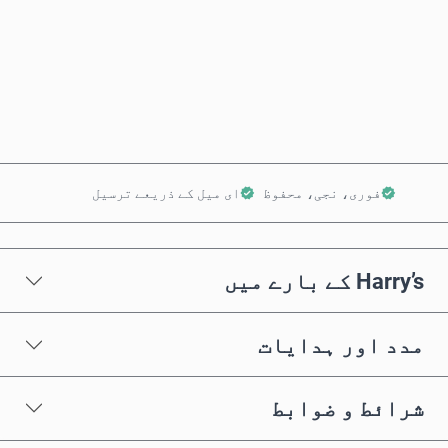
ابھی خریدیں
کارٹ میں شامل کریں
فوری، نجی، محفوظ
ای میل کے ذریعے ترسیل
Harry’s کے بارے میں
مدد اور ہدایات
شرائط و ضوابط