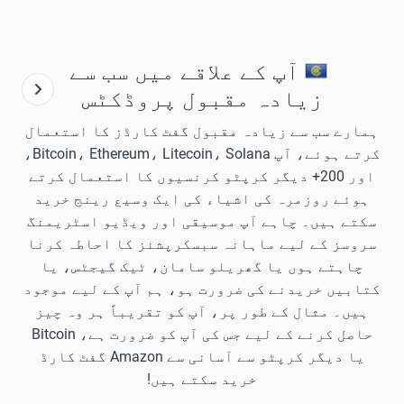
آپ کے علاقے میں سب سے
زیادہ مقبول پروڈکٹس
ہمارے سب سے زیادہ مقبول گفٹ کارڈز کا استعمال
کرتے ہوئے، آپ Bitcoin، Ethereum، Litecoin، Solana،
اور 200+ دیگر کرپٹو کرنسیوں کا استعمال کرتے
ہوئے روزمرہ کی اشیاء کی ایک وسیع رینج خرید
سکتے ہیں۔ چاہے آپ موسیقی اور ویڈیو اسٹریمنگ
سروسز کے لیے ماہانہ سبسکرپشنز کا احاطہ کرنا
چاہتے ہوں یا گھریلو سامان، ٹیک گیجٹس، یا
کتابیں خریدنے کی ضرورت ہو، ہم آپ کے لیے موجود
ہیں۔ مثال کے طور پر، آپ کو تقریباً ہر وہ چیز
حاصل کرنے کے لیے جس کی آپ کو ضرورت ہے، Bitcoin
یا دیگر کرپٹو سے آسانی سے Amazon گفٹ کارڈ
خرید سکتے ہیں!