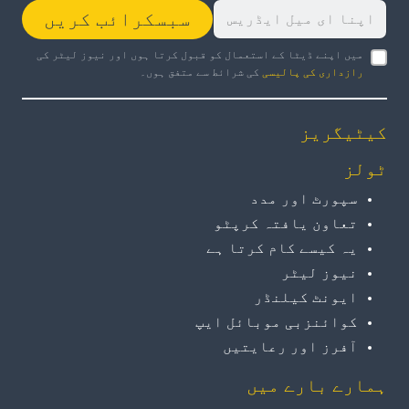
سبسکرائب کریں
میں اپنے ڈیٹا کے استعمال کو قبول کرتا ہوں اور نیوز لیٹر کی
رازداری کی پالیسی
کی شرائط سے متفق ہوں۔
کیٹیگریز
ٹولز
سپورٹ اور مدد
تعاون یافتہ کرپٹو
یہ کیسے کام کرتا ہے
نیوز لیٹر
ایونٹ کیلنڈر
کوائنزبی موبائل ایپ
آفرز اور رعایتیں
ہمارے بارے میں