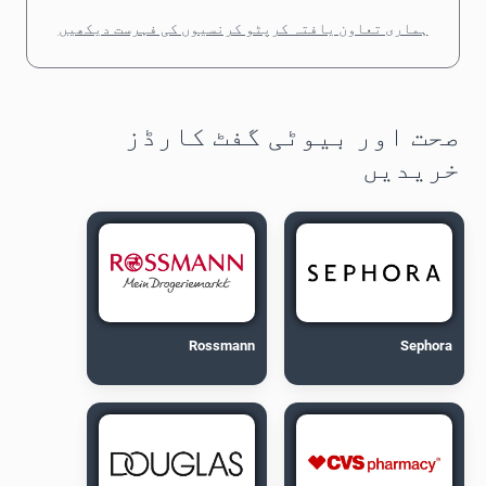
ہماری تعاون یافتہ کرپٹو کرنسیوں کی فہرست دیکھیں
صحت اور بیوٹی گفٹ کارڈز
خریدیں
Rossmann
Sephora