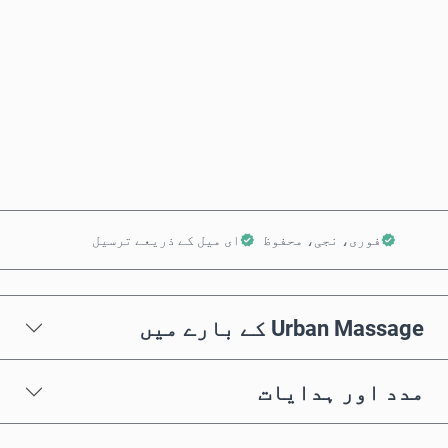
ابھی خریدیں
کارٹ میں شامل کریں
فوری، نجی، محفوظ
ای میل کے ذریعے ترسیل
Urban Massage کے بارے میں
مدد اور ہدایات