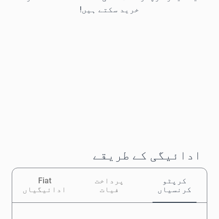
خرید سکتے ہیں!
ادائیگی کے طریقے
کرپٹو
پرداخت
Fiat
کرنسیاں
فیات
ادائیگیاں