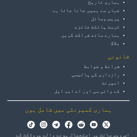
ہماری تاریخ
جہاں سے ہمیں جانا جاتا ہے
پریس وسائل
ٹرسٹ پائلٹ جائزے
ہمارے ساتھ شراکت کریں
بلاگ
قانونی
شرائط و ضوابط
رازداری کی پالیسی
امپرنٹ
کے وائی سی اور اے ایم ایل
ہماری کمیونٹی میں شامل ہوں
اس ویب سائٹ پر استعمال ہونے والے پروڈکٹ کے