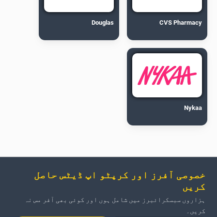
Douglas
CVS Pharmacy
Nykaa
خصوصی آفرز اور کرپٹو اپ ڈیٹس حاصل
کریں
ہزاروں سبسکرائبرز میں شامل ہوں اور کوئی بھی آفر مس نہ
کریں۔