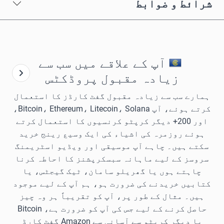
شرائط و ضوابط
آپ کے علاقے میں سب سے
زیادہ مقبول پروڈکٹس
ہمارے سب سے زیادہ مقبول گفٹ کارڈز کا استعمال
کرتے ہوئے، آپ Bitcoin، Ethereum، Litecoin، Solana،
اور 200+ دیگر کرپٹو کرنسیوں کا استعمال کرتے
ہوئے روزمرہ کی اشیاء کی ایک وسیع رینج خرید
سکتے ہیں۔ چاہے آپ موسیقی اور ویڈیو اسٹریمنگ
سروسز کے لیے ماہانہ سبسکرپشنز کا احاطہ کرنا
چاہتے ہوں یا گھریلو سامان، ٹیک گیجٹس، یا
کتابیں خریدنے کی ضرورت ہو، ہم آپ کے لیے موجود
ہیں۔ مثال کے طور پر، آپ کو تقریباً ہر وہ چیز
حاصل کرنے کے لیے جس کی آپ کو ضرورت ہے، Bitcoin
یا دیگر کرپٹو سے آسانی سے Amazon گفٹ کارڈ