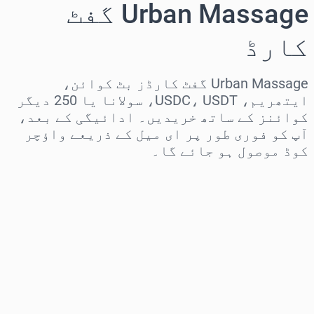
Urban Massage گفٹ
کارڈ
Urban Massage گفٹ کارڈز بٹ کوائن،
ایتھریم، USDC، USDT، سولانا یا 250 دیگر
کوائنز کے ساتھ خریدیں۔ ادائیگی کے بعد،
آپ کو فوری طور پر ای میل کے ذریعے واؤچر
کوڈ موصول ہو جائے گا۔
علاقہ منتخب کریں
رقم منتخب کریں
تخمینہ شدہ قیمت