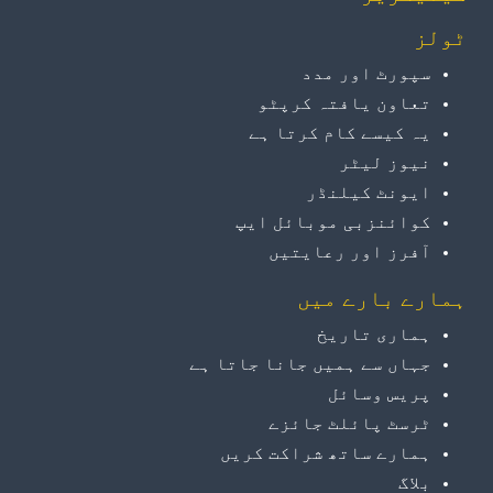
ٹولز
سپورٹ اور مدد
تعاون یافتہ کرپٹو
یہ کیسے کام کرتا ہے
نیوز لیٹر
ایونٹ کیلنڈر
کوائنزبی موبائل ایپ
آفرز اور رعایتیں
ہمارے بارے میں
ہماری تاریخ
جہاں سے ہمیں جانا جاتا ہے
پریس وسائل
ٹرسٹ پائلٹ جائزے
ہمارے ساتھ شراکت کریں
بلاگ