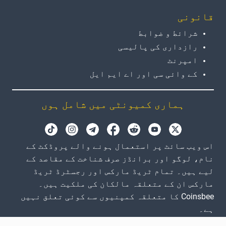
قانونی
شرائط و ضوابط
رازداری کی پالیسی
امپرنٹ
کے وائی سی اور اے ایم ایل
ہماری کمیونٹی میں شامل ہوں
اس ویب سائٹ پر استعمال ہونے والے پروڈکٹ کے
نام، لوگو اور برانڈز صرف شناخت کے مقاصد کے
لیے ہیں۔ تمام ٹریڈ مارکس اور رجسٹرڈ ٹریڈ
مارکس ان کے متعلقہ مالکان کی ملکیت ہیں۔
Coinsbee کا متعلقہ کمپنیوں سے کوئی تعلق نہیں
ہے۔