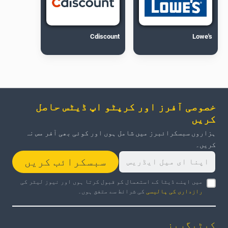
Cdiscount
Lowe's
خصوصی آفرز اور کرپٹو اپ ڈیٹس حاصل
کریں
ہزاروں سبسکرائبرز میں شامل ہوں اور کوئی بھی آفر مس نہ
کریں۔
سبسکرائب کریں
میں اپنے ڈیٹا کے استعمال کو قبول کرتا ہوں اور نیوز لیٹر کی
رازداری کی پالیسی
کی شرائط سے متفق ہوں۔
کیٹیگریز