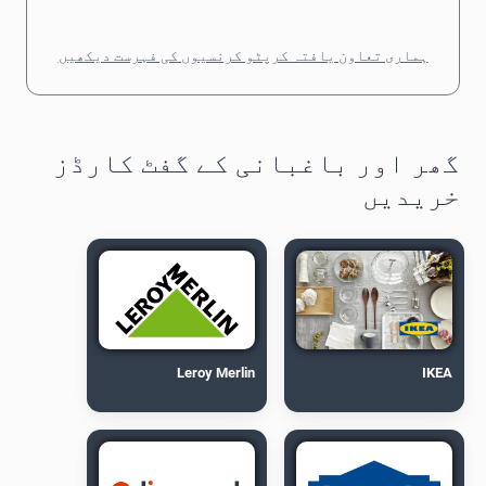
ہماری تعاون یافتہ کرپٹو کرنسیوں کی فہرست دیکھیں
گھر اور باغبانی کے گفٹ کارڈز
خریدیں
Leroy Merlin
IKEA