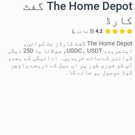
The Home Depot گفٹ
کارڈ
4.2
(
5
جائزے
)
The Home Depot گفٹ کارڈز بٹ کوائن،
ایتھریم، USDC، USDT، سولانا یا 250 دیگر
کوائنز کے ساتھ خریدیں۔ ادائیگی کے بعد،
آپ کو فوری طور پر ای میل کے ذریعے واؤچر
کوڈ موصول ہو جائے گا۔
علاقہ منتخب کریں
رقم منتخب کریں