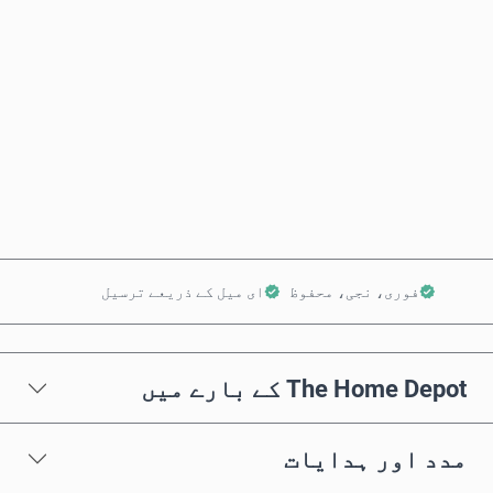
تخمینہ شدہ قیمت
ابھی خریدیں
کارٹ میں شامل کریں
فوری، نجی، محفوظ
ای میل کے ذریعے ترسیل
The Home Depot کے بارے میں
مدد اور ہدایات