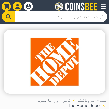
تمام پروڈکٹس
گھر اور باغیچہ
The Home Depot