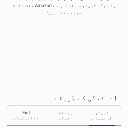
یا دیگر کرپٹو سے آسانی سے Amazon گفٹ کارڈ
خرید سکتے ہیں!
ادائیگی کے طریقے
کرپٹو
پرداخت
Fiat
کرنسیاں
فیات
ادائیگیاں