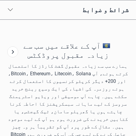
شرائط و ضوابط
آپ کے علاقے میں سب سے
زیادہ مقبول پروڈکٹس
ہمارے سب سے زیادہ مقبول گفٹ کارڈز کا استعمال
کرتے ہوئے، آپ Bitcoin، Ethereum، Litecoin، Solana،
اور 200+ دیگر کرپٹو کرنسیوں کا استعمال کرتے
ہوئے روزمرہ کی اشیاء کی ایک وسیع رینج خرید
سکتے ہیں۔ چاہے آپ موسیقی اور ویڈیو اسٹریمنگ
سروسز کے لیے ماہانہ سبسکرپشنز کا احاطہ کرنا
چاہتے ہوں یا گھریلو سامان، ٹیک گیجٹس، یا
کتابیں خریدنے کی ضرورت ہو، ہم آپ کے لیے موجود
ہیں۔ مثال کے طور پر، آپ کو تقریباً ہر وہ چیز
حاصل کرنے کے لیے جس کی آپ کو ضرورت ہے، Bitcoin