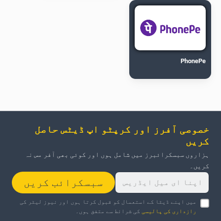
PhonePe
خصوصی آفرز اور کرپٹو اپ ڈیٹس حاصل
کریں
ہزاروں سبسکرائبرز میں شامل ہوں اور کوئی بھی آفر مس نہ
کریں۔
سبسکرائب کریں
میں اپنے ڈیٹا کے استعمال کو قبول کرتا ہوں اور نیوز لیٹر کی
رازداری کی پالیسی
کی شرائط سے متفق ہوں۔