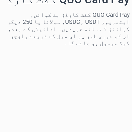
QUO Card Pay گفٹ کارڈز بٹ کوائن،
ایتھریم، USDC، USDT، سولانا یا 250 دیگر
کوائنز کے ساتھ خریدیں۔ ادائیگی کے بعد،
آپ کو فوری طور پر ای میل کے ذریعے واؤچر
کوڈ موصول ہو جائے گا۔
علاقہ منتخب کریں
رقم منتخب کریں
تخمینہ شدہ قیمت