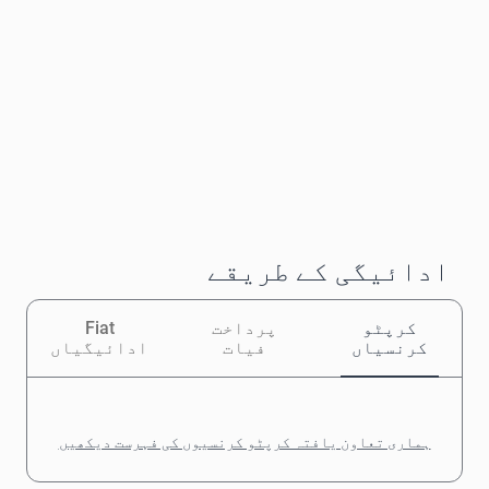
ادائیگی کے طریقے
کرپٹو
پرداخت
Fiat
کرنسیاں
فیات
ادائیگیاں
ہماری تعاون یافتہ کرپٹو کرنسیوں کی فہرست دیکھیں