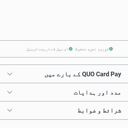
ابھی خریدیں
کارٹ میں شامل کریں
فوری، نجی، محفوظ
ای میل کے ذریعے ترسیل
QUO Card Pay کے بارے میں
مدد اور ہدایات
شرائط و ضوابط