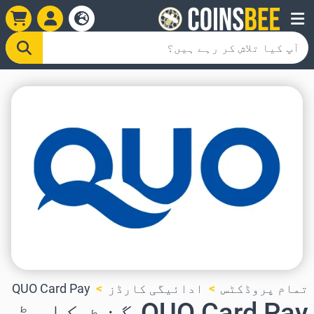
تمام پروڈکٹس
ادائیگی کارڈز
QUO Card Pay
QUO Card Pay گفٹ کارڈ