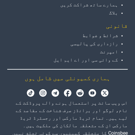
ہمارے ساتھ شراکت کریں
بلاگ
قانونی
شرائط و ضوابط
رازداری کی پالیسی
امپرنٹ
کے وائی سی اور اے ایم ایل
ہماری کمیونٹی میں شامل ہوں
اس ویب سائٹ پر استعمال ہونے والے پروڈکٹ کے
نام، لوگو اور برانڈز صرف شناخت کے مقاصد کے
لیے ہیں۔ تمام ٹریڈ مارکس اور رجسٹرڈ ٹریڈ
مارکس ان کے متعلقہ مالکان کی ملکیت ہیں۔
Coinsbee کا متعلقہ کمپنیوں سے کوئی تعلق نہیں