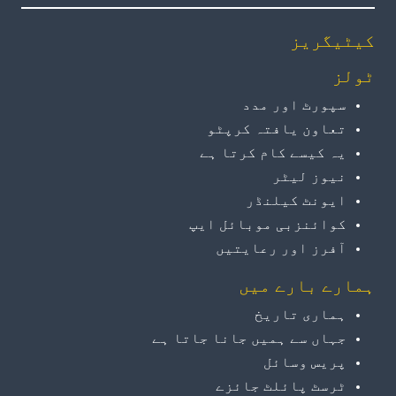
کیٹیگریز
ٹولز
سپورٹ اور مدد
تعاون یافتہ کرپٹو
یہ کیسے کام کرتا ہے
نیوز لیٹر
ایونٹ کیلنڈر
کوائنزبی موبائل ایپ
آفرز اور رعایتیں
ہمارے بارے میں
ہماری تاریخ
جہاں سے ہمیں جانا جاتا ہے
پریس وسائل
ٹرسٹ پائلٹ جائزے