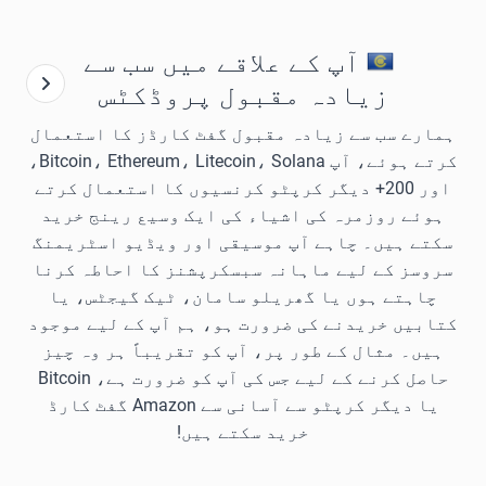
آپ کے علاقے میں سب سے
زیادہ مقبول پروڈکٹس
ہمارے سب سے زیادہ مقبول گفٹ کارڈز کا استعمال
کرتے ہوئے، آپ Bitcoin، Ethereum، Litecoin، Solana،
اور 200+ دیگر کرپٹو کرنسیوں کا استعمال کرتے
ہوئے روزمرہ کی اشیاء کی ایک وسیع رینج خرید
سکتے ہیں۔ چاہے آپ موسیقی اور ویڈیو اسٹریمنگ
سروسز کے لیے ماہانہ سبسکرپشنز کا احاطہ کرنا
چاہتے ہوں یا گھریلو سامان، ٹیک گیجٹس، یا
کتابیں خریدنے کی ضرورت ہو، ہم آپ کے لیے موجود
ہیں۔ مثال کے طور پر، آپ کو تقریباً ہر وہ چیز
حاصل کرنے کے لیے جس کی آپ کو ضرورت ہے، Bitcoin
یا دیگر کرپٹو سے آسانی سے Amazon گفٹ کارڈ
خرید سکتے ہیں!