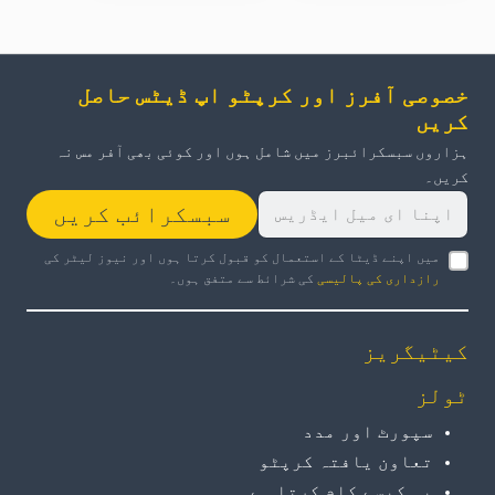
خصوصی آفرز اور کرپٹو اپ ڈیٹس حاصل
کریں
ہزاروں سبسکرائبرز میں شامل ہوں اور کوئی بھی آفر مس نہ
کریں۔
سبسکرائب کریں
میں اپنے ڈیٹا کے استعمال کو قبول کرتا ہوں اور نیوز لیٹر کی
رازداری کی پالیسی
کی شرائط سے متفق ہوں۔
کیٹیگریز
ٹولز
سپورٹ اور مدد
تعاون یافتہ کرپٹو
یہ کیسے کام کرتا ہے