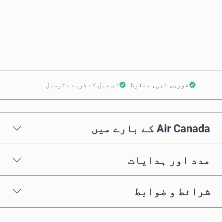
ابھی خریدیں
کارٹ میں شامل کریں
فوری، نجی، محفوظ
ای میل کے ذریعے ترسیل
Air Canada کے بارے میں
مدد اور ہدایات
شرائط و ضوابط