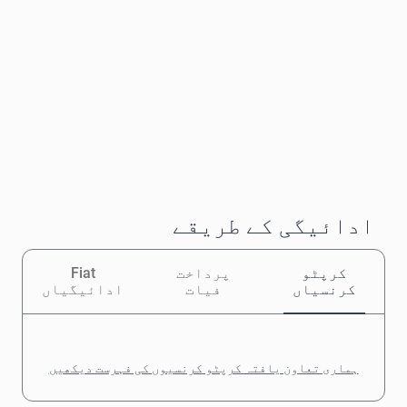
ادائیگی کے طریقے
کرپٹو
پرداخت
Fiat
کرنسیاں
فیات
ادائیگیاں
ہماری تعاون یافتہ کرپٹو کرنسیوں کی فہرست دیکھیں