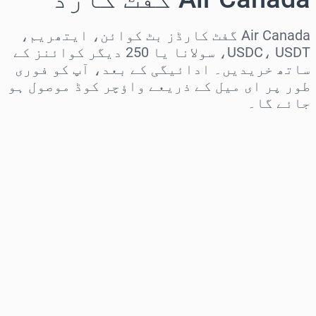
Air Canada گفٹ کارڈز بٹ کوائن، ایتھریم،
USDC، USDT، سولانا یا 250 دیگر کوائنز کے
ساتھ خریدیں۔ ادائیگی کے بعد، آپ کو فوری
طور پر ای میل کے ذریعے واؤچر کوڈ موصول ہو
جائے گا۔
علاقہ منتخب کریں
رقم منتخب کریں
تخمینہ شدہ قیمت