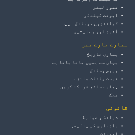
نیوز لیٹر
ایونٹ کیلنڈر
کوائنزبی موبائل ایپ
آفرز اور رعایتیں
ہمارے بارے میں
ہماری تاریخ
جہاں سے ہمیں جانا جاتا ہے
پریس وسائل
ٹرسٹ پائلٹ جائزے
ہمارے ساتھ شراکت کریں
بلاگ
قانونی
شرائط و ضوابط
رازداری کی پالیسی
امپرنٹ