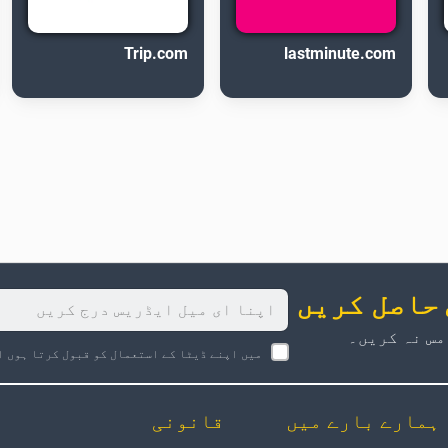
Trip.com
lastminute.com
 حاصل کریں
مس نہ کریں۔
میں اپنے ڈیٹا کے استعمال کو قبول کرتا ہوں ا
ہمارے بارے میں
قانونی