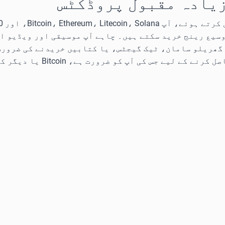
 زیادہ مقبول پروڈکٹس
وسیع رینج خرید سکتے ہیں۔ چاہے آپ موسیقی اور ویڈیو ا
گھریلو سامان، ٹیک گیجٹس، یا کتابیں خریدنے کی ضرورت 