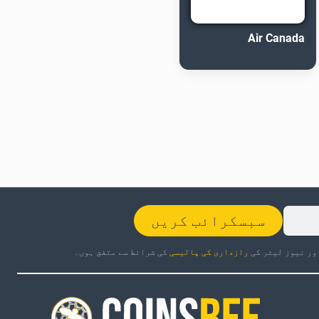
Air Canada
سبسکرائب کریں
ور نیوز لیٹر کی
رازداری کی پالیسی
کی شرائط سے متفق ہوں۔