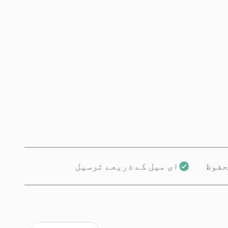
ابھی خریدیں
کارٹ میں شامل کریں
حفوظ
ای میل کے ذریعے ترسیل