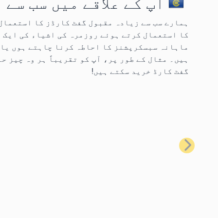
آپ کے علاقے میں سب سے
کا استعمال کرتے ہوئے روزمرہ کی اشیاء کی ایک 
ماہانہ سبسکرپشنز کا احاطہ کرنا چاہتے ہوں یا 
گفٹ کارڈ خرید سکتے ہیں!
پچھلا