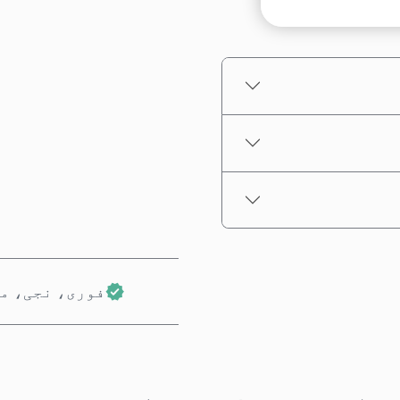
تخمینہ شدہ قیمت
فوری، نجی، م