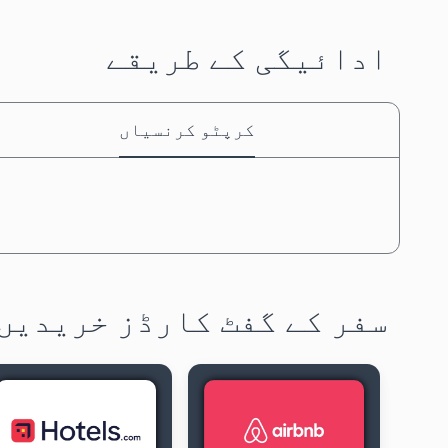
ادائیگی کے طریقے
کرپٹو کرنسیاں
سفر کے گفٹ کارڈز خریدیں