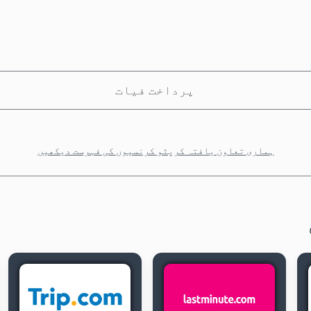
پرداخت فیات
ہماری تعاون یافتہ کرپٹو کرنسیوں کی فہرست دیکھیں