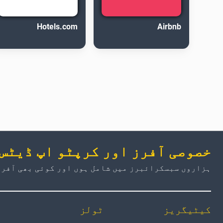
Hotels.com
Airbnb
خصوصی آفرز اور کرپٹو اپ ڈیٹس
ہزاروں سبسکرائبرز میں شامل ہوں اور کوئی بھی آفر 
کیٹیگریز
ٹولز