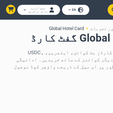
خوش آمدید
EN
سائن ان کریں
ور تجربات
Global Hotel Card
G گفٹ کارڈ
Global Hotel Card گفٹ کارڈز بٹ کوائن، ایتھریم، USDC،
USD، سولانا یا 250 دیگر کوائنز کے ساتھ خریدیں۔ ادائیگی
ور پر ای میل کے ذریعے واؤچر کوڈ موصول