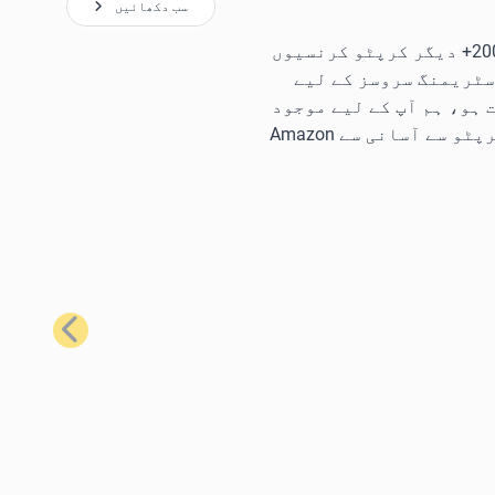
سب دکھائیں
ہمارے سب سے زیادہ مقبول گفٹ کارڈز کا استعمال کرتے ہوئے، آپ Bitcoin، Ethereum، Litecoin، Solana، اور 200+ دیگر کرپٹو کرنسیوں
سٹریمنگ سروسز کے لیے
ہو، ہم آپ کے لیے موجود
ہیں۔ مثال کے طور پر، آپ کو تقریباً ہر وہ چیز حاصل کرنے کے لیے جس کی آپ کو ضرورت ہے، Bitcoin یا دیگر کرپٹو سے آسانی سے Amazon
اگلا