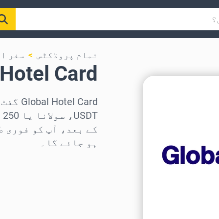
تمام پروڈکٹس
سفر ا
lobal Hotel Card
T
کے بعد، آپ کو فوری ط
ہو جائے گا۔
علاقہ منتخب کریں
رقم منتخب کریں