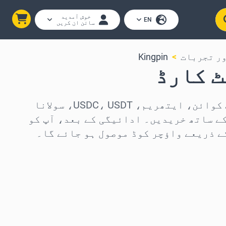
خوش آمدید
EN
سائن ان کریں
ور تجربات
Kingpin
Kingpin گفٹ کارڈز بٹ کوائن، ایتھریم، USDC، USDT، سولانا
ئنز کے ساتھ خریدیں۔ ادائیگی کے بعد، آپ کو
ے ذریعے واؤچر کوڈ موصول ہو جائے گا۔