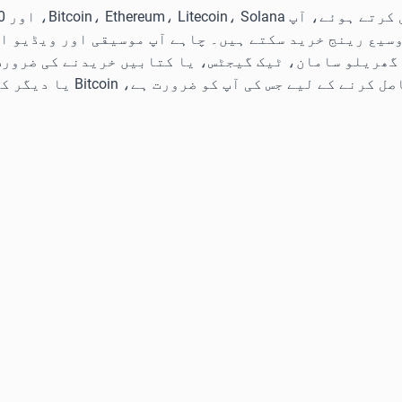
وسیع رینج خرید سکتے ہیں۔ چاہے آپ موسیقی اور ویڈیو ا
گھریلو سامان، ٹیک گیجٹس، یا کتابیں خریدنے کی ضرورت 