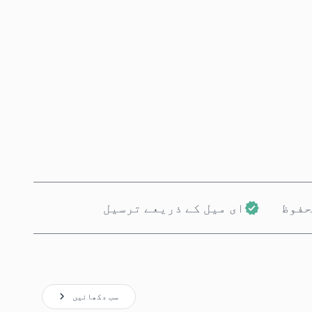
ابھی خریدیں
کارٹ میں شامل کریں
حفوظ
ای میل کے ذریعے ترسیل
سب دکھائیں