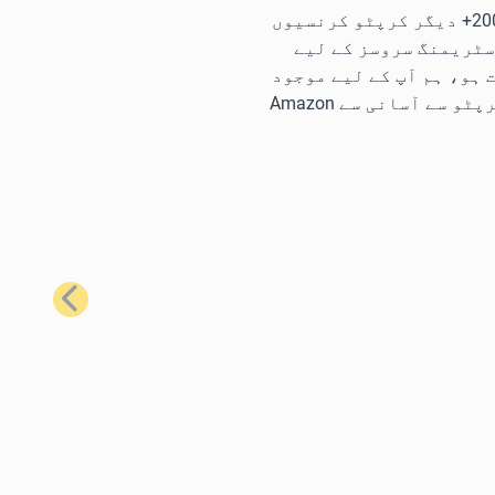
ہمارے سب سے زیادہ مقبول گفٹ کارڈز کا استعمال کرتے ہوئے، آپ Bitcoin، Ethereum، Litecoin، Solana، اور 200+ دیگر کرپٹو کرنسیوں
سٹریمنگ سروسز کے لیے
ہو، ہم آپ کے لیے موجود
ہیں۔ مثال کے طور پر، آپ کو تقریباً ہر وہ چیز حاصل کرنے کے لیے جس کی آپ کو ضرورت ہے، Bitcoin یا دیگر کرپٹو سے آسانی سے Amazon
اگلا