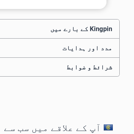
Kingpin کے بارے میں
مدد اور ہدایات
شرائط و ضوابط
آپ کے علاقے میں سب سے