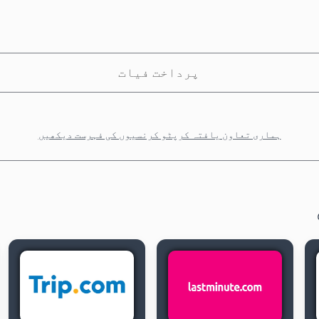
پرداخت فیات
ہماری تعاون یافتہ کرپٹو کرنسیوں کی فہرست دیکھیں