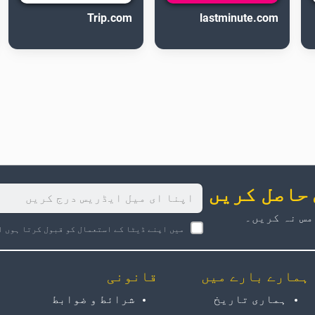
Trip.com
lastminute.com
 حاصل کریں
مس نہ کریں۔
میں اپنے ڈیٹا کے استعمال کو قبول کرتا ہوں ا
ہمارے بارے میں
قانونی
ہماری تاریخ
شرائط و ضوابط