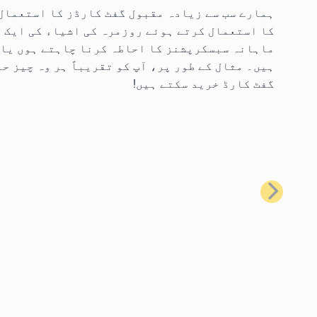
کا استعمال کرتے ہوئے روزمرہ کی اشیاء کی ایک 
ماہانہ سبسکرپشنز کا احاطہ کرنا چاہتے ہوں یا 
گفٹ کارڈ خرید سکتے ہیں!
پچھلا