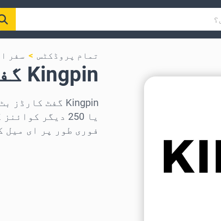
تمام پروڈکٹس
سفر ا
Kingpin گفٹ کارڈ
یا 250 دیگر کوا
فوری طور پر ای میل ک
علاقہ منتخب کریں
رقم منتخب کریں