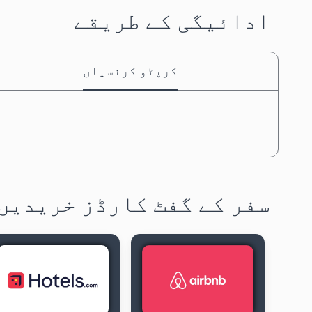
ادائیگی کے طریقے
کرپٹو کرنسیاں
سفر کے گفٹ کارڈز خریدیں