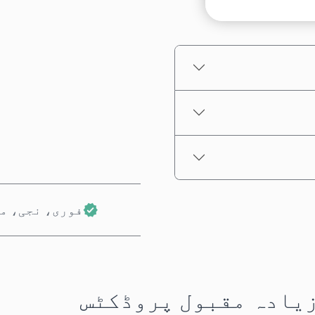
تخمینہ شدہ قیمت
فوری، نجی، م
 زیادہ مقبول پروڈکٹس