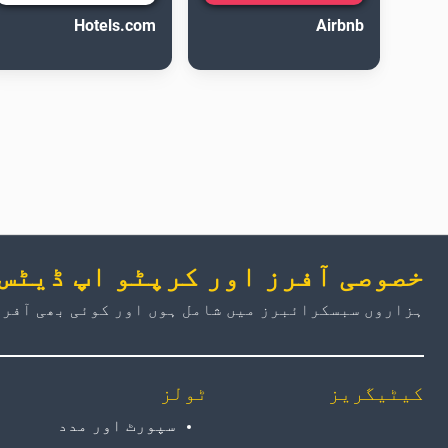
Hotels.com
Airbnb
خصوصی آفرز اور کرپٹو اپ ڈیٹس
ہزاروں سبسکرائبرز میں شامل ہوں اور کوئی بھی آفر 
کیٹیگریز
ٹولز
سپورٹ اور مدد