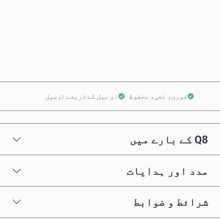
ابھی خریدیں
کارٹ میں شامل کریں
فوری، نجی، محفوظ
ای میل کے ذریعے ترسیل
Q8 کے بارے میں
مدد اور ہدایات
شرائط و ضوابط