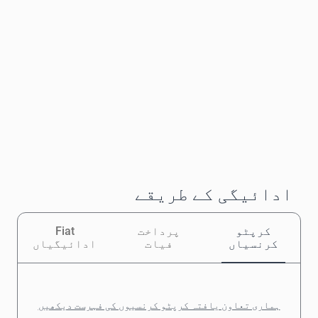
ادائیگی کے طریقے
کرپٹو
پرداخت
Fiat
کرنسیاں
فیات
ادائیگیاں
ہماری تعاون یافتہ کرپٹو کرنسیوں کی فہرست دیکھیں