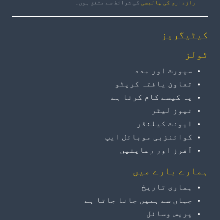
رازداری کی پالیسی
کی شرائط سے متفق ہوں۔
کیٹیگریز
ٹولز
سپورٹ اور مدد
تعاون یافتہ کرپٹو
یہ کیسے کام کرتا ہے
نیوز لیٹر
ایونٹ کیلنڈر
کوائنزبی موبائل ایپ
آفرز اور رعایتیں
ہمارے بارے میں
ہماری تاریخ
جہاں سے ہمیں جانا جاتا ہے
پریس وسائل