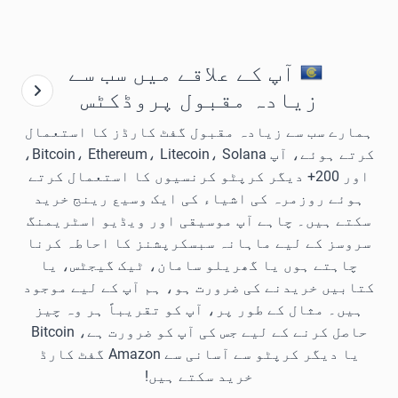
آپ کے علاقے میں سب سے
زیادہ مقبول پروڈکٹس
ہمارے سب سے زیادہ مقبول گفٹ کارڈز کا استعمال
کرتے ہوئے، آپ Bitcoin، Ethereum، Litecoin، Solana،
اور 200+ دیگر کرپٹو کرنسیوں کا استعمال کرتے
ہوئے روزمرہ کی اشیاء کی ایک وسیع رینج خرید
سکتے ہیں۔ چاہے آپ موسیقی اور ویڈیو اسٹریمنگ
سروسز کے لیے ماہانہ سبسکرپشنز کا احاطہ کرنا
چاہتے ہوں یا گھریلو سامان، ٹیک گیجٹس، یا
کتابیں خریدنے کی ضرورت ہو، ہم آپ کے لیے موجود
ہیں۔ مثال کے طور پر، آپ کو تقریباً ہر وہ چیز
حاصل کرنے کے لیے جس کی آپ کو ضرورت ہے، Bitcoin
یا دیگر کرپٹو سے آسانی سے Amazon گفٹ کارڈ
خرید سکتے ہیں!