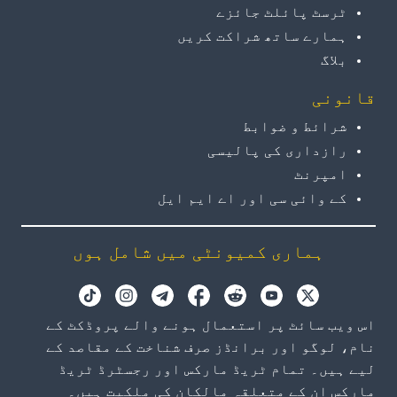
ٹرسٹ پائلٹ جائزے
ہمارے ساتھ شراکت کریں
بلاگ
قانونی
شرائط و ضوابط
رازداری کی پالیسی
امپرنٹ
کے وائی سی اور اے ایم ایل
ہماری کمیونٹی میں شامل ہوں
اس ویب سائٹ پر استعمال ہونے والے پروڈکٹ کے
نام، لوگو اور برانڈز صرف شناخت کے مقاصد کے
لیے ہیں۔ تمام ٹریڈ مارکس اور رجسٹرڈ ٹریڈ
مارکس ان کے متعلقہ مالکان کی ملکیت ہیں۔