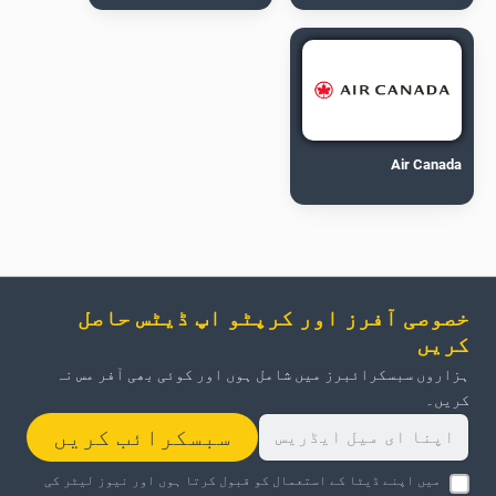
Air Canada
خصوصی آفرز اور کرپٹو اپ ڈیٹس حاصل
کریں
ہزاروں سبسکرائبرز میں شامل ہوں اور کوئی بھی آفر مس نہ
کریں۔
سبسکرائب کریں
میں اپنے ڈیٹا کے استعمال کو قبول کرتا ہوں اور نیوز لیٹر کی