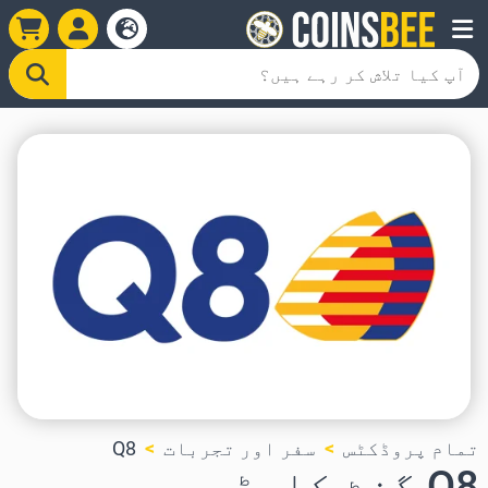
تمام پروڈکٹس
سفر اور تجربات
Q8
Q8 گفٹ کارڈ