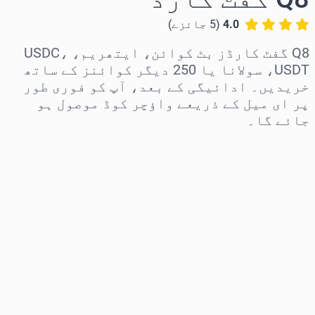
4.0
(
5
جائزے
)
Q8 گفٹ کارڈز بٹ کوائن، ایتھریم، USDC،
USDT، سولانا یا 250 دیگر کوائنز کے ساتھ
خریدیں۔ ادائیگی کے بعد، آپ کو فوری طور
پر ای میل کے ذریعے واؤچر کوڈ موصول ہو
جائے گا۔
علاقہ منتخب کریں
رقم منتخب کریں
تخمینہ شدہ قیمت