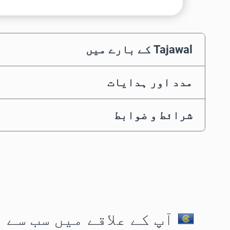
Tajawal کے بارے میں
مدد اور ہدایات
شرائط و ضوابط
آپ کے علاقے میں سب سے