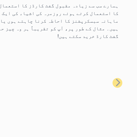
کا استعمال کرتے ہوئے روزمرہ کی اشیاء کی ایک 
ماہانہ سبسکرپشنز کا احاطہ کرنا چاہتے ہوں یا 
گفٹ کارڈ خرید سکتے ہیں!
پچھلا