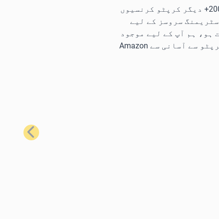
ہمارے سب سے زیادہ مقبول گفٹ کارڈز کا استعمال کرتے ہوئے، آپ Bitcoin، Ethereum، Litecoin، Solana، اور 200+ دیگر کرپٹو کرنسیوں
سٹریمنگ سروسز کے لیے
ہو، ہم آپ کے لیے موجود
ہیں۔ مثال کے طور پر، آپ کو تقریباً ہر وہ چیز حاصل کرنے کے لیے جس کی آپ کو ضرورت ہے، Bitcoin یا دیگر کرپٹو سے آسانی سے Amazon
اگلا