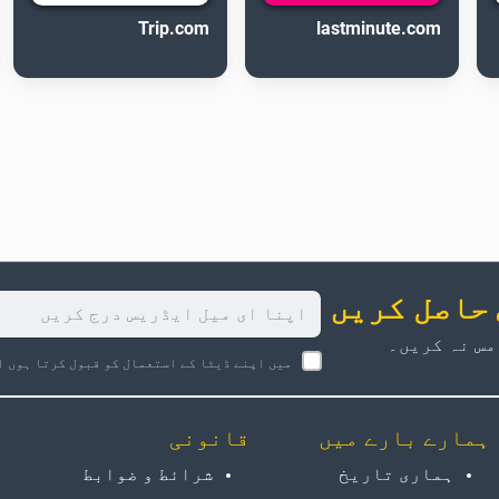
Trip.com
lastminute.com
 حاصل کریں
مس نہ کریں۔
میں اپنے ڈیٹا کے استعمال کو قبول کرتا ہوں ا
ہمارے بارے میں
قانونی
ہماری تاریخ
شرائط و ضوابط