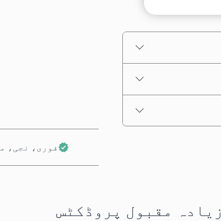
تخمینہ شدہ قیمت
فوری، نجی، م
 زیادہ مقبول پروڈکٹس