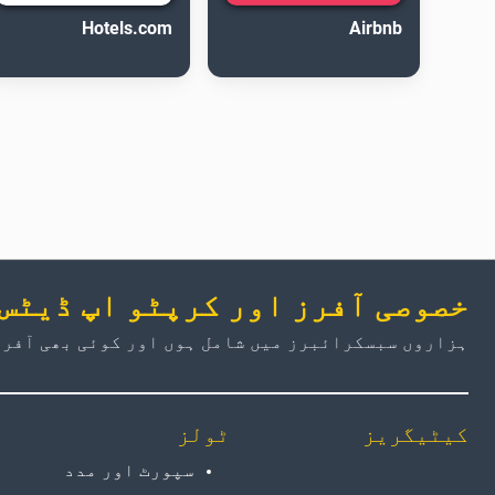
Hotels.com
Airbnb
خصوصی آفرز اور کرپٹو اپ ڈیٹس
ہزاروں سبسکرائبرز میں شامل ہوں اور کوئی بھی آفر 
کیٹیگریز
ٹولز
سپورٹ اور مدد