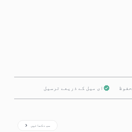
ابھی خریدیں
کارٹ میں شامل کریں
حفوظ
ای میل کے ذریعے ترسیل
سب دکھائیں