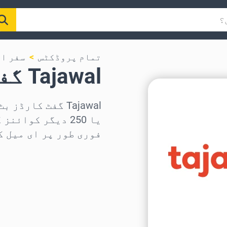
تمام پروڈکٹس
سفر ا
Tajawal گفٹ کارڈ
یا 250 دیگر کوا
فوری طور پر ای میل ک
علاقہ منتخب کریں
رقم منتخب کریں