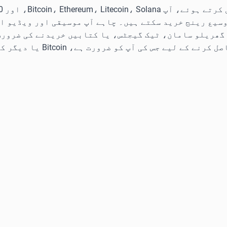
وسیع رینج خرید سکتے ہیں۔ چاہے آپ موسیقی اور ویڈیو ا
گھریلو سامان، ٹیک گیجٹس، یا کتابیں خریدنے کی ضرورت 