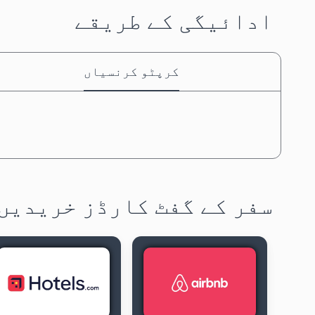
ادائیگی کے طریقے
کرپٹو کرنسیاں
سفر کے گفٹ کارڈز خریدیں