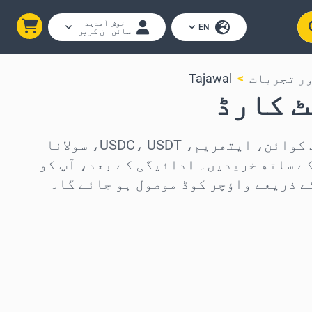
خوش آمدید
EN
سائن ان کریں
ور تجربات
Tajawal
Tajawal گفٹ کارڈز بٹ کوائن، ایتھریم، USDC، USDT، سولانا
ئنز کے ساتھ خریدیں۔ ادائیگی کے بعد، آپ کو
ے ذریعے واؤچر کوڈ موصول ہو جائے گا۔