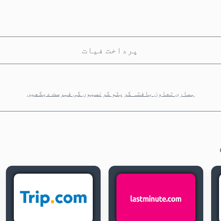
پرداخت فیات
ہماری تعاون یافتہ کرپٹو کرنسیوں کی فہرست دیکھیں