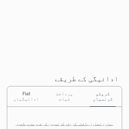
ادائیگی کے طریقے
کرپٹو
پرداخت
Fiat
کرنسیاں
فیات
ادائیگیاں
ہماری تعاون یافتہ کرپٹو کرنسیوں کی فہرست دیکھیں