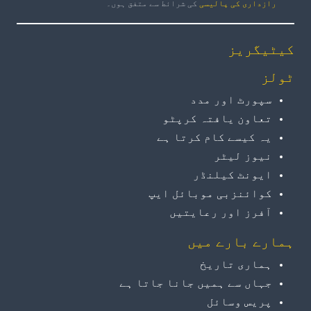
رازداری کی پالیسی
کی شرائط سے متفق ہوں۔
کیٹیگریز
ٹولز
سپورٹ اور مدد
تعاون یافتہ کرپٹو
یہ کیسے کام کرتا ہے
نیوز لیٹر
ایونٹ کیلنڈر
کوائنزبی موبائل ایپ
آفرز اور رعایتیں
ہمارے بارے میں
ہماری تاریخ
جہاں سے ہمیں جانا جاتا ہے
پریس وسائل