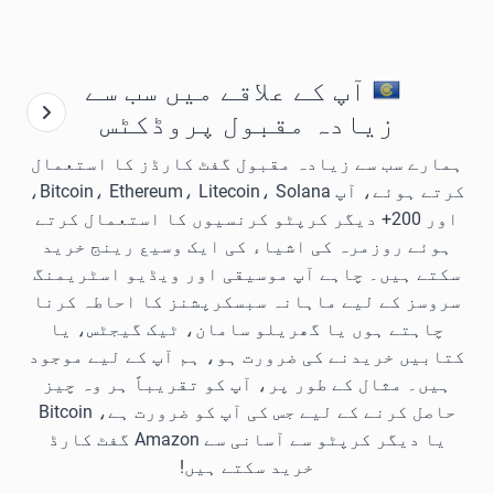
آپ کے علاقے میں سب سے
زیادہ مقبول پروڈکٹس
ہمارے سب سے زیادہ مقبول گفٹ کارڈز کا استعمال
کرتے ہوئے، آپ Bitcoin، Ethereum، Litecoin، Solana،
اور 200+ دیگر کرپٹو کرنسیوں کا استعمال کرتے
ہوئے روزمرہ کی اشیاء کی ایک وسیع رینج خرید
سکتے ہیں۔ چاہے آپ موسیقی اور ویڈیو اسٹریمنگ
سروسز کے لیے ماہانہ سبسکرپشنز کا احاطہ کرنا
چاہتے ہوں یا گھریلو سامان، ٹیک گیجٹس، یا
کتابیں خریدنے کی ضرورت ہو، ہم آپ کے لیے موجود
ہیں۔ مثال کے طور پر، آپ کو تقریباً ہر وہ چیز
حاصل کرنے کے لیے جس کی آپ کو ضرورت ہے، Bitcoin
یا دیگر کرپٹو سے آسانی سے Amazon گفٹ کارڈ
خرید سکتے ہیں!