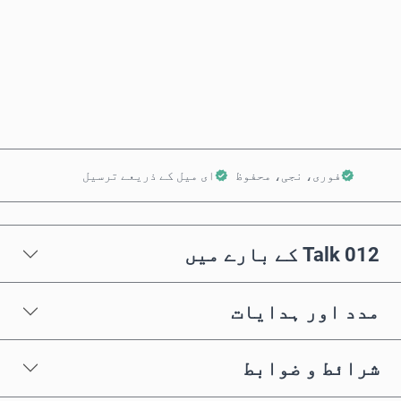
ابھی خریدیں
کارٹ میں شامل کریں
فوری، نجی، محفوظ
ای میل کے ذریعے ترسیل
012 Talk کے بارے میں
مدد اور ہدایات
شرائط و ضوابط