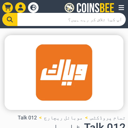
تمام پروڈکٹس
موبائل ریچارج
012 Talk
012 Talk ٹاپ اپ