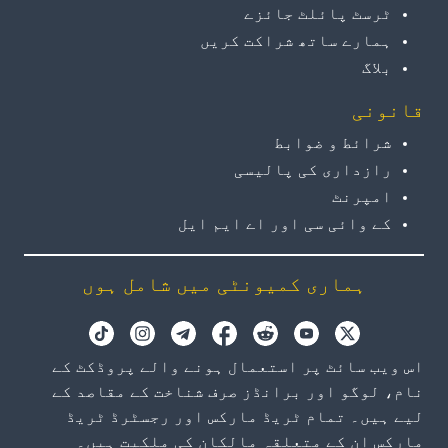
ٹرسٹ پائلٹ جائزے
ہمارے ساتھ شراکت کریں
بلاگ
قانونی
شرائط و ضوابط
رازداری کی پالیسی
امپرنٹ
کے وائی سی اور اے ایم ایل
ہماری کمیونٹی میں شامل ہوں
اس ویب سائٹ پر استعمال ہونے والے پروڈکٹ کے
نام، لوگو اور برانڈز صرف شناخت کے مقاصد کے
لیے ہیں۔ تمام ٹریڈ مارکس اور رجسٹرڈ ٹریڈ
مارکس ان کے متعلقہ مالکان کی ملکیت ہیں۔