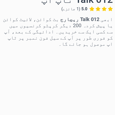
5.0
(
1
جائزے
)
ابھی
012 Talk ریچارج
بٹ کوائن، لائیٹ کوائن
یا پیش کردہ 200 دیگر کرپٹو کرنسیوں میں
سے کسی ایک سے خریدیں۔ ادائیگی کے بعد، آپ
کو فوری طور پر آپ کے سیل فون نمبر پر ٹاپ
اپ موصول ہو جائے گا۔
علاقہ منتخب کریں
رقم منتخب کریں
تخمینہ شدہ قیمت