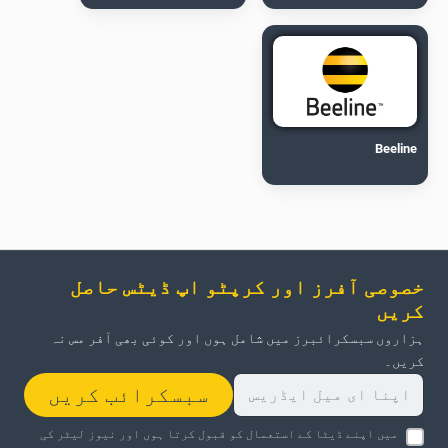
Beeline
خصوصی آفرز اور کرپٹو اپ ڈیٹس حاصل
کریں
ہزاروں سبسکرائبرز میں شامل ہوں اور کوئی بھی آفر مس نہ
کریں۔
سبسکرائب کریں
میں اپنے ڈیٹا کے استعمال کو قبول کرتا ہوں اور نیوز لیٹر کی