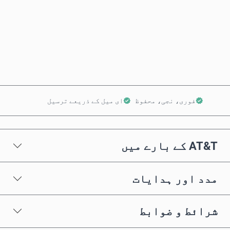
ابھی خریدیں
کارٹ میں شامل کریں
فوری، نجی، محفوظ
ای میل کے ذریعے ترسیل
AT&T کے بارے میں
مدد اور ہدایات
شرائط و ضوابط