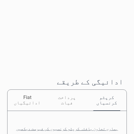
ادائیگی کے طریقے
کرپٹو
پرداخت
Fiat
کرنسیاں
فیات
ادائیگیاں
ہماری تعاون یافتہ کرپٹو کرنسیوں کی فہرست دیکھیں