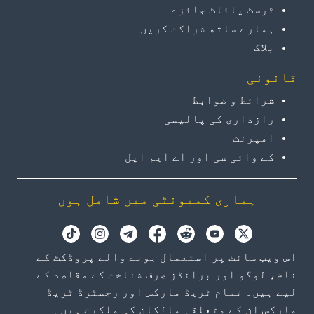
ٹرسٹ پائلٹ جائزے
ہمارے ساتھ شراکت کریں
بلاگ
قانونی
شرائط و ضوابط
رازداری کی پالیسی
امپرنٹ
کے وائی سی اور اے ایم ایل
ہماری کمیونٹی میں شامل ہوں
اس ویب سائٹ پر استعمال ہونے والے پروڈکٹ کے
نام، لوگو اور برانڈز صرف شناخت کے مقاصد کے
لیے ہیں۔ تمام ٹریڈ مارکس اور رجسٹرڈ ٹریڈ
مارکس ان کے متعلقہ مالکان کی ملکیت ہیں۔