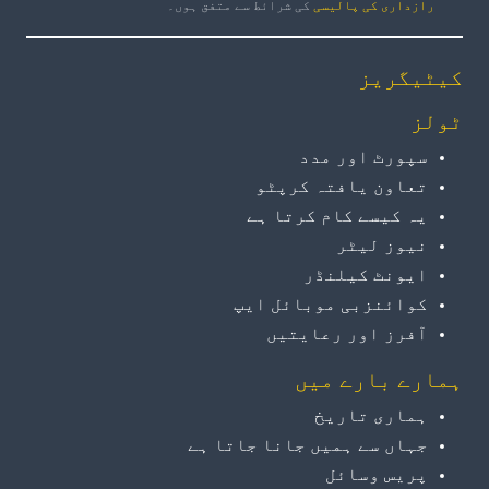
رازداری کی پالیسی
کی شرائط سے متفق ہوں۔
کیٹیگریز
ٹولز
سپورٹ اور مدد
تعاون یافتہ کرپٹو
یہ کیسے کام کرتا ہے
نیوز لیٹر
ایونٹ کیلنڈر
کوائنزبی موبائل ایپ
آفرز اور رعایتیں
ہمارے بارے میں
ہماری تاریخ
جہاں سے ہمیں جانا جاتا ہے
پریس وسائل