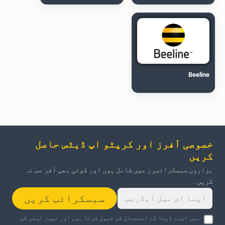
Beeline
خصوصی آفرز اور کرپٹو اپ ڈیٹس حاصل
کریں
ہزاروں سبسکرائبرز میں شامل ہوں اور کوئی بھی آفر مس نہ
کریں۔
سبسکرائب کریں
میں اپنے ڈیٹا کے استعمال کو قبول کرتا ہوں اور نیوز لیٹر کی