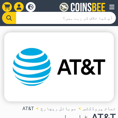
تمام پروڈکٹس
موبائل ریچارج
AT&T
AT&T ٹاپ اپ