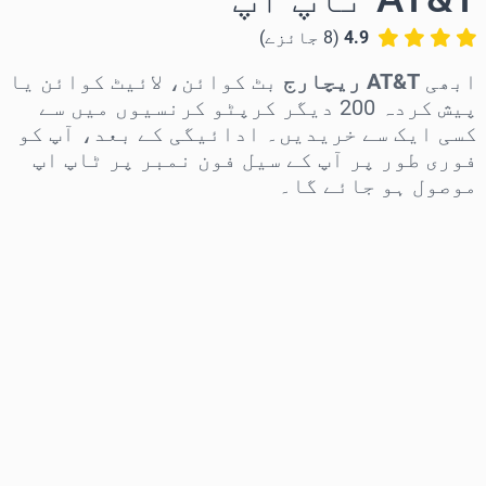
4.9
(
8
جائزے
)
ابھی
AT&T ریچارج
بٹ کوائن، لائیٹ کوائن یا
پیش کردہ 200 دیگر کرپٹو کرنسیوں میں سے
کسی ایک سے خریدیں۔ ادائیگی کے بعد، آپ کو
فوری طور پر آپ کے سیل فون نمبر پر ٹاپ اپ
موصول ہو جائے گا۔
علاقہ منتخب کریں
رقم منتخب کریں
تخمینہ شدہ قیمت