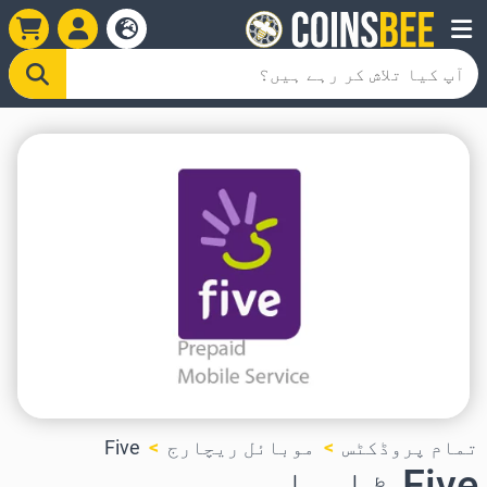
تمام پروڈکٹس
موبائل ریچارج
Five
Five ٹاپ اپ