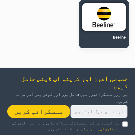
Beeline
خصوصی آفرز اور کرپٹو اپ ڈیٹس حاصل
کریں
ہزاروں سبسکرائبرز میں شامل ہوں اور کوئی بھی آفر مس نہ
کریں۔
سبسکرائب کریں
میں اپنے ڈیٹا کے استعمال کو قبول کرتا ہوں اور نیوز لیٹر کی
رازداری کی پالیسی
کی شرائط سے متفق ہوں۔