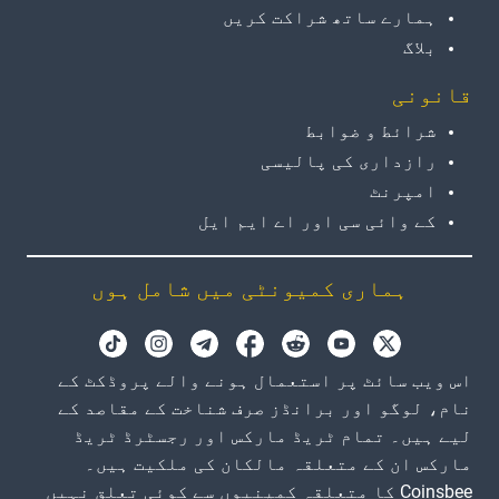
ہمارے ساتھ شراکت کریں
بلاگ
قانونی
شرائط و ضوابط
رازداری کی پالیسی
امپرنٹ
کے وائی سی اور اے ایم ایل
ہماری کمیونٹی میں شامل ہوں
اس ویب سائٹ پر استعمال ہونے والے پروڈکٹ کے
نام، لوگو اور برانڈز صرف شناخت کے مقاصد کے
لیے ہیں۔ تمام ٹریڈ مارکس اور رجسٹرڈ ٹریڈ
مارکس ان کے متعلقہ مالکان کی ملکیت ہیں۔
Coinsbee کا متعلقہ کمپنیوں سے کوئی تعلق نہیں