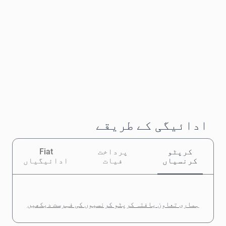
ادائیگی کے طریقے
کرپٹو
پرداخت
Fiat
کرنسیاں
فیات
ادائیگیاں
ہماری تعاون یافتہ کرپٹو کرنسیوں کی فہرست دیکھیں