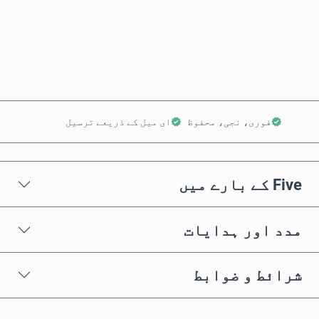
ابھی خریدیں
کارٹ میں شامل کریں
فوری، نجی، محفوظ
ای میل کے ذریعے ترسیل
Five کے بارے میں
مدد اور ہدایات
شرائط و ضوابط