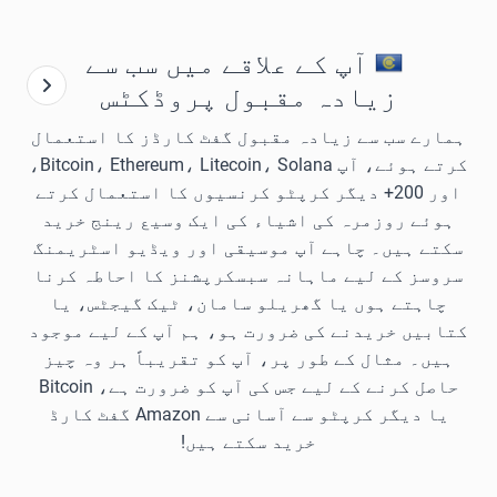
آپ کے علاقے میں سب سے
زیادہ مقبول پروڈکٹس
ہمارے سب سے زیادہ مقبول گفٹ کارڈز کا استعمال
کرتے ہوئے، آپ Bitcoin، Ethereum، Litecoin، Solana،
اور 200+ دیگر کرپٹو کرنسیوں کا استعمال کرتے
ہوئے روزمرہ کی اشیاء کی ایک وسیع رینج خرید
سکتے ہیں۔ چاہے آپ موسیقی اور ویڈیو اسٹریمنگ
سروسز کے لیے ماہانہ سبسکرپشنز کا احاطہ کرنا
چاہتے ہوں یا گھریلو سامان، ٹیک گیجٹس، یا
کتابیں خریدنے کی ضرورت ہو، ہم آپ کے لیے موجود
ہیں۔ مثال کے طور پر، آپ کو تقریباً ہر وہ چیز
حاصل کرنے کے لیے جس کی آپ کو ضرورت ہے، Bitcoin
یا دیگر کرپٹو سے آسانی سے Amazon گفٹ کارڈ
خرید سکتے ہیں!