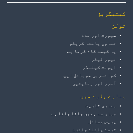
کیٹیگریز
ٹولز
سپورٹ اور مدد
تعاون یافتہ کرپٹو
یہ کیسے کام کرتا ہے
نیوز لیٹر
ایونٹ کیلنڈر
کوائنزبی موبائل ایپ
آفرز اور رعایتیں
ہمارے بارے میں
ہماری تاریخ
جہاں سے ہمیں جانا جاتا ہے
پریس وسائل
ٹرسٹ پائلٹ جائزے