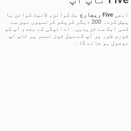
ابھی
Five ریچارج
بٹ کوائن، لائیٹ کوائن یا
پیش کردہ 200 دیگر کرپٹو کرنسیوں میں سے
کسی ایک سے خریدیں۔ ادائیگی کے بعد، آپ کو
فوری طور پر آپ کے سیل فون نمبر پر ٹاپ اپ
موصول ہو جائے گا۔
علاقہ منتخب کریں
رقم منتخب کریں
تخمینہ شدہ قیمت