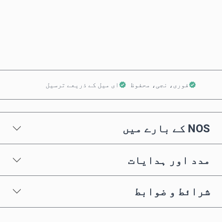
ابھی خریدیں
کارٹ میں شامل کریں
فوری، نجی، محفوظ
ای میل کے ذریعے ترسیل
NOS کے بارے میں
مدد اور ہدایات
شرائط و ضوابط