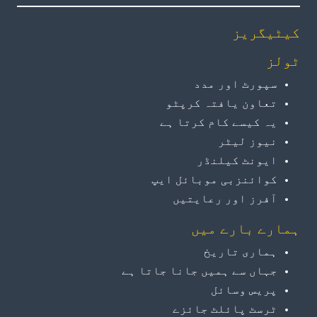
کیٹیگریز
ٹولز
سپورٹ اور مدد
تعاون یافتہ کرپٹو
یہ کیسے کام کرتا ہے
نیوز لیٹر
ایونٹ کیلنڈر
کوائنزبی موبائل ایپ
آفرز اور رعایتیں
ہمارے بارے میں
ہماری تاریخ
جہاں سے ہمیں جانا جاتا ہے
پریس وسائل
ٹرسٹ پائلٹ جائزے