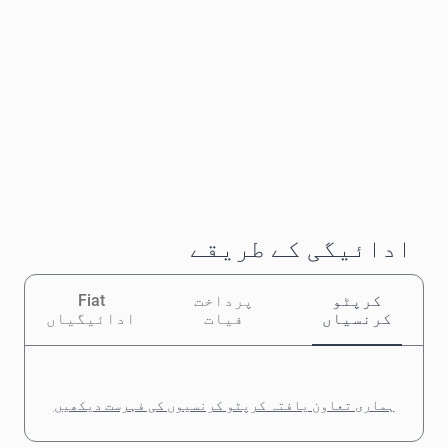
ادائیگی کے طریقے
کرپٹو
پرداخت
Fiat
کرنسیاں
فیات
ادائیگیاں
ہماری تعاون یافتہ کرپٹو کرنسیوں کی فہرست دیکھیں