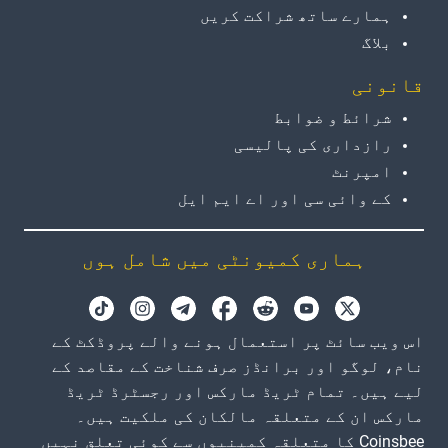
ہمارے ساتھ شراکت کریں
بلاگ
قانونی
شرائط و ضوابط
رازداری کی پالیسی
امپرنٹ
کے وائی سی اور اے ایم ایل
ہماری کمیونٹی میں شامل ہوں
اس ویب سائٹ پر استعمال ہونے والے پروڈکٹ کے
نام، لوگو اور برانڈز صرف شناخت کے مقاصد کے
لیے ہیں۔ تمام ٹریڈ مارکس اور رجسٹرڈ ٹریڈ
مارکس ان کے متعلقہ مالکان کی ملکیت ہیں۔
Coinsbee کا متعلقہ کمپنیوں سے کوئی تعلق نہیں