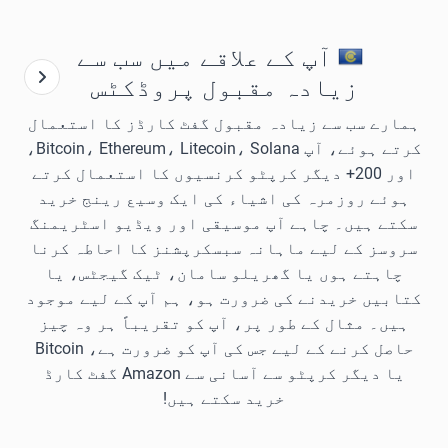
آپ کے علاقے میں سب سے
زیادہ مقبول پروڈکٹس
ہمارے سب سے زیادہ مقبول گفٹ کارڈز کا استعمال
کرتے ہوئے، آپ Bitcoin، Ethereum، Litecoin، Solana،
اور 200+ دیگر کرپٹو کرنسیوں کا استعمال کرتے
ہوئے روزمرہ کی اشیاء کی ایک وسیع رینج خرید
سکتے ہیں۔ چاہے آپ موسیقی اور ویڈیو اسٹریمنگ
سروسز کے لیے ماہانہ سبسکرپشنز کا احاطہ کرنا
چاہتے ہوں یا گھریلو سامان، ٹیک گیجٹس، یا
کتابیں خریدنے کی ضرورت ہو، ہم آپ کے لیے موجود
ہیں۔ مثال کے طور پر، آپ کو تقریباً ہر وہ چیز
حاصل کرنے کے لیے جس کی آپ کو ضرورت ہے، Bitcoin
یا دیگر کرپٹو سے آسانی سے Amazon گفٹ کارڈ
خرید سکتے ہیں!