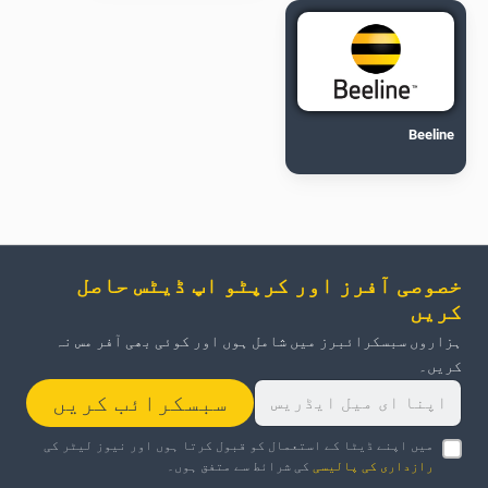
Beeline
خصوصی آفرز اور کرپٹو اپ ڈیٹس حاصل
کریں
ہزاروں سبسکرائبرز میں شامل ہوں اور کوئی بھی آفر مس نہ
کریں۔
سبسکرائب کریں
میں اپنے ڈیٹا کے استعمال کو قبول کرتا ہوں اور نیوز لیٹر کی
رازداری کی پالیسی
کی شرائط سے متفق ہوں۔