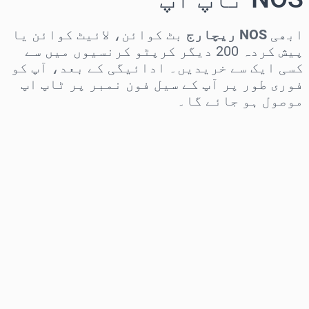
ابھی
NOS ریچارج
بٹ کوائن، لائیٹ کوائن یا
پیش کردہ 200 دیگر کرپٹو کرنسیوں میں سے
کسی ایک سے خریدیں۔ ادائیگی کے بعد، آپ کو
فوری طور پر آپ کے سیل فون نمبر پر ٹاپ اپ
موصول ہو جائے گا۔
علاقہ منتخب کریں
رقم منتخب کریں
تخمینہ شدہ قیمت