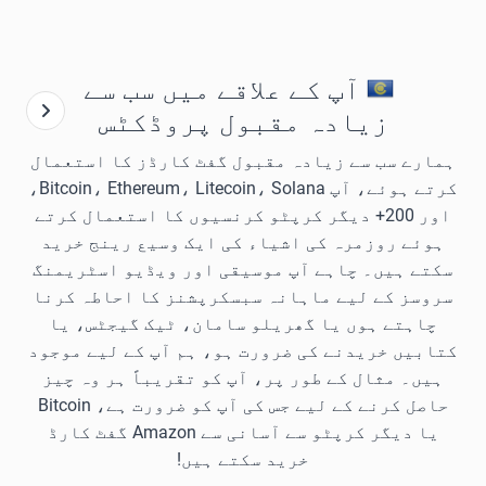
آپ کے علاقے میں سب سے
زیادہ مقبول پروڈکٹس
ہمارے سب سے زیادہ مقبول گفٹ کارڈز کا استعمال
کرتے ہوئے، آپ Bitcoin، Ethereum، Litecoin، Solana،
اور 200+ دیگر کرپٹو کرنسیوں کا استعمال کرتے
ہوئے روزمرہ کی اشیاء کی ایک وسیع رینج خرید
سکتے ہیں۔ چاہے آپ موسیقی اور ویڈیو اسٹریمنگ
سروسز کے لیے ماہانہ سبسکرپشنز کا احاطہ کرنا
چاہتے ہوں یا گھریلو سامان، ٹیک گیجٹس، یا
کتابیں خریدنے کی ضرورت ہو، ہم آپ کے لیے موجود
ہیں۔ مثال کے طور پر، آپ کو تقریباً ہر وہ چیز
حاصل کرنے کے لیے جس کی آپ کو ضرورت ہے، Bitcoin
یا دیگر کرپٹو سے آسانی سے Amazon گفٹ کارڈ
خرید سکتے ہیں!