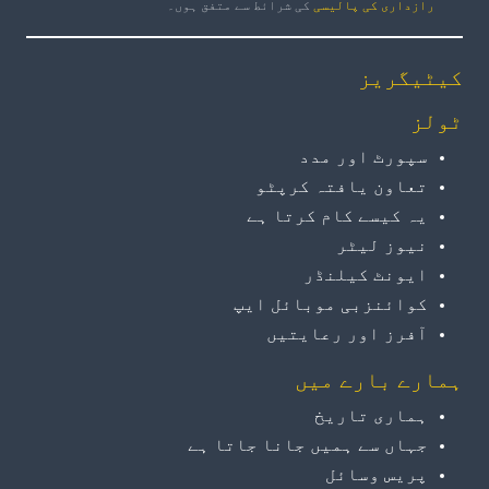
رازداری کی پالیسی
کی شرائط سے متفق ہوں۔
کیٹیگریز
ٹولز
سپورٹ اور مدد
تعاون یافتہ کرپٹو
یہ کیسے کام کرتا ہے
نیوز لیٹر
ایونٹ کیلنڈر
کوائنزبی موبائل ایپ
آفرز اور رعایتیں
ہمارے بارے میں
ہماری تاریخ
جہاں سے ہمیں جانا جاتا ہے
پریس وسائل