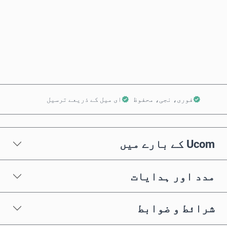
ابھی خریدیں
کارٹ میں شامل کریں
فوری، نجی، محفوظ
ای میل کے ذریعے ترسیل
Ucom کے بارے میں
مدد اور ہدایات
شرائط و ضوابط