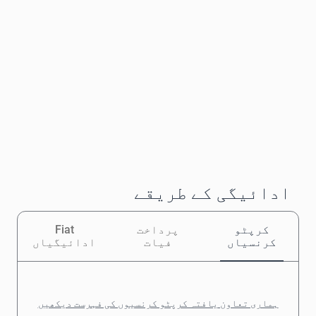
ادائیگی کے طریقے
کرپٹو
پرداخت
Fiat
کرنسیاں
فیات
ادائیگیاں
ہماری تعاون یافتہ کرپٹو کرنسیوں کی فہرست دیکھیں