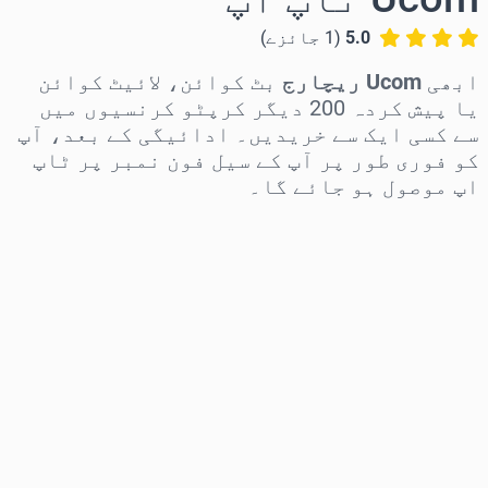
5.0
(
1
جائزے
)
ابھی
Ucom ریچارج
بٹ کوائن، لائیٹ کوائن
یا پیش کردہ 200 دیگر کرپٹو کرنسیوں میں
سے کسی ایک سے خریدیں۔ ادائیگی کے بعد، آپ
کو فوری طور پر آپ کے سیل فون نمبر پر ٹاپ
اپ موصول ہو جائے گا۔
علاقہ منتخب کریں
رقم منتخب کریں
تخمینہ شدہ قیمت