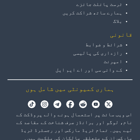
ٹرسٹ پائلٹ جائزے
ہمارے ساتھ شراکت کریں
بلاگ
قانونی
شرائط و ضوابط
رازداری کی پالیسی
امپرنٹ
کے وائی سی اور اے ایم ایل
ہماری کمیونٹی میں شامل ہوں
اس ویب سائٹ پر استعمال ہونے والے پروڈکٹ کے
نام، لوگو اور برانڈز صرف شناخت کے مقاصد کے
لیے ہیں۔ تمام ٹریڈ مارکس اور رجسٹرڈ ٹریڈ
مارکس ان کے متعلقہ مالکان کی ملکیت ہیں۔