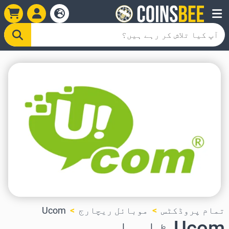
تمام پروڈکٹس
موبائل ریچارج
Ucom
Ucom ٹاپ اپ