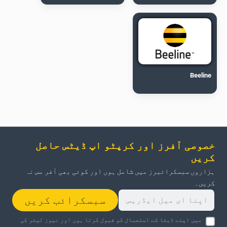
Beeline
خصوصی آفرز اور کرپٹو اپ ڈیٹس حاصل
کریں
ہزاروں سبسکرائبرز میں شامل ہوں اور کوئی بھی آفر مس نہ
کریں۔
سبسکرائب کریں
میں اپنے ڈیٹا کے استعمال کو قبول کرتا ہوں اور نیوز لیٹر کی