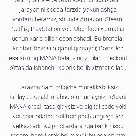
jarayonini sodda tarzda yakunlashga
yordam beramiz, shunda Amazon, Steam,
Netflix, PlayStation yoki Uber kabi xizmatlar
uchun xarid qilish osonlashadi. Bu brendlar
kriptoni bevosita qabul qilmaydi; CoinsBee
esa sizning MANA balansingiz bilan checkout
o‘rtasida ishonchli ko‘prik bo‘lib xizmat qiladi.
Jarayon ham ortiqcha murakkabliksiz
ishlaydi: kerakli mahsulotni tanlaysiz, to‘lovni
MANA orqali tasdiqlaysiz va digital code yoki
voucher odatda elektron pochtangizga tez
yetkaziladi. Ko‘p hollarda sizga bank hisob
raqami ham kerak bo‘lmaydi, bu esa onlayn