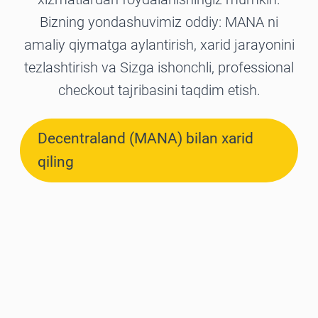
Bizning yondashuvimiz oddiy: MANA ni
amaliy qiymatga aylantirish, xarid jarayonini
tezlashtirish va Sizga ishonchli, professional
checkout tajribasini taqdim etish.
Decentraland (MANA) bilan xarid
qiling