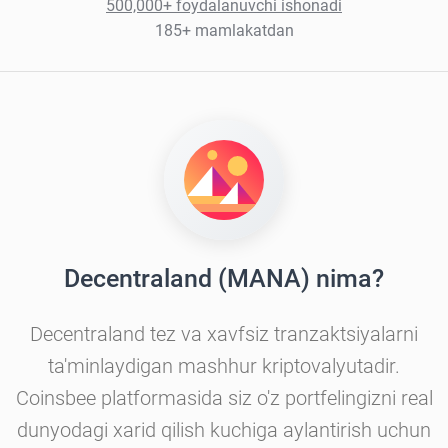
500,000+ foydalanuvchi ishonadi
185+ mamlakatdan
Decentraland (MANA) nima?
Decentraland tez va xavfsiz tranzaktsiyalarni
ta'minlaydigan mashhur kriptovalyutadir.
Coinsbee platformasida siz o'z portfelingizni real
dunyodagi xarid qilish kuchiga aylantirish uchun