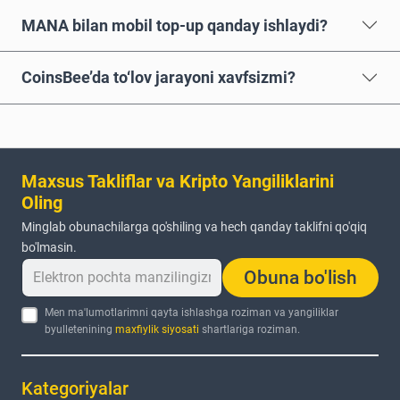
MANA bilan mobil top-up qanday ishlaydi?
CoinsBee’da to‘lov jarayoni xavfsizmi?
Maxsus Takliflar va Kripto Yangiliklarini
Oling
Minglab obunachilarga qo'shiling va hech qanday taklifni qo'qiq
bo'lmasin.
Obuna bo'lish
Men ma'lumotlarimni qayta ishlashga roziman va yangiliklar
byulletenining
maxfiylik siyosati
shartlariga roziman.
Kategoriyalar