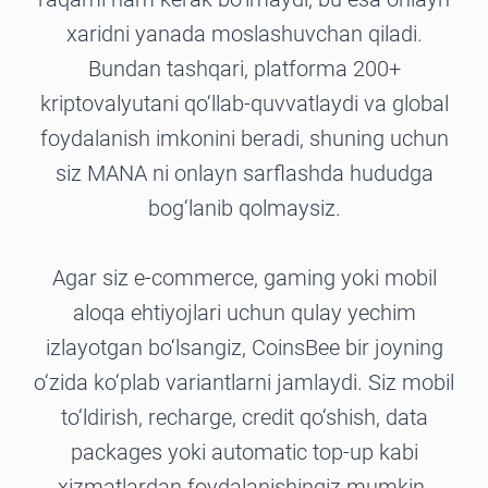
xaridni yanada moslashuvchan qiladi.
Bundan tashqari, platforma 200+
kriptovalyutani qo‘llab-quvvatlaydi va global
foydalanish imkonini beradi, shuning uchun
siz MANA ni onlayn sarflashda hududga
bog‘lanib qolmaysiz.
Agar siz e-commerce, gaming yoki mobil
aloqa ehtiyojlari uchun qulay yechim
izlayotgan bo‘lsangiz, CoinsBee bir joyning
o‘zida ko‘plab variantlarni jamlaydi. Siz mobil
to‘ldirish, recharge, credit qo‘shish, data
packages yoki automatic top-up kabi
xizmatlardan foydalanishingiz mumkin.