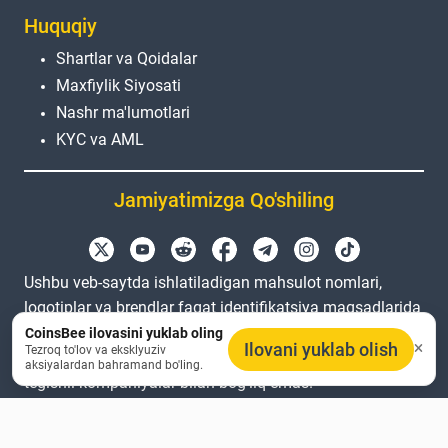
Huquqiy
Shartlar va Qoidalar
Maxfiylik Siyosati
Nashr ma'lumotlari
KYC va AML
Jamiyatimizga Qo'shiling
Ushbu veb-saytda ishlatiladigan mahsulot nomlari,
logotiplar va brendlar faqat identifikatsiya maqsadlarida
keltirilgan. Barcha savdo belgilar va ro'yxatdan o'tgan
CoinsBee ilovasini yuklab oling
Ilovani yuklab olish
Tezroq to'lov va eksklyuziv
savdo belgilar tegishli egalariga tegishli. Coinsbee
aksiyalardan bahramand bo'ling.
tegishli kompaniyalar bilan bog'liq emas.