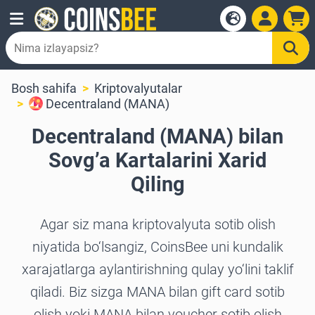
Bosh sahifa
Kriptovalyutalar
Decentraland (MANA)
Decentraland (MANA) bilan
Sovg’a Kartalarini Xarid
Qiling
Agar siz mana kriptovalyuta sotib olish
niyatida bo‘lsangiz, CoinsBee uni kundalik
xarajatlarga aylantirishning qulay yo‘lini taklif
qiladi. Biz sizga MANA bilan gift card sotib
olish yoki MANA bilan voucher sotib olish