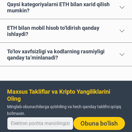
Qaysi kategoriyalarni ETH bilan xarid qilish
mumkin?
ETH bilan mobil hisob to‘ldirish qanday
ishlaydi?
To‘lov xavfsizligi va kodlarning rasmiyligi
qanday ta’minlanadi?
Maxsus Takliflar va Kripto Yangiliklarini
Oling
Minglab obunachilarga qo'shiling va hech qanday taklifni qo'qiq
bo'lmasin.
Obuna bo'lish