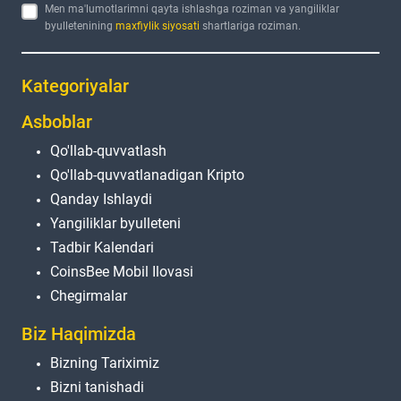
Men ma'lumotlarimni qayta ishlashga roziman va yangiliklar
byulletenining
maxfiylik siyosati
shartlariga roziman.
Kategoriyalar
Asboblar
Qo'llab-quvvatlash
Qo'llab-quvvatlanadigan Kripto
Qanday Ishlaydi
Yangiliklar byulleteni
Tadbir Kalendari
CoinsBee Mobil Ilovasi
Chegirmalar
Biz Haqimizda
Bizning Tariximiz
Bizni tanishadi