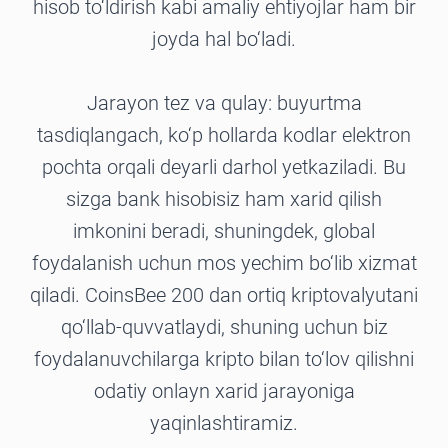
hisob to‘ldirish kabi amaliy ehtiyojlar ham bir
joyda hal bo‘ladi.
Jarayon tez va qulay: buyurtma
tasdiqlangach, ko‘p hollarda kodlar elektron
pochta orqali deyarli darhol yetkaziladi. Bu
sizga bank hisobisiz ham xarid qilish
imkonini beradi, shuningdek, global
foydalanish uchun mos yechim bo‘lib xizmat
qiladi. CoinsBee 200 dan ortiq kriptovalyutani
qo‘llab-quvvatlaydi, shuning uchun biz
foydalanuvchilarga kripto bilan to‘lov qilishni
odatiy onlayn xarid jarayoniga
yaqinlashtiramiz.