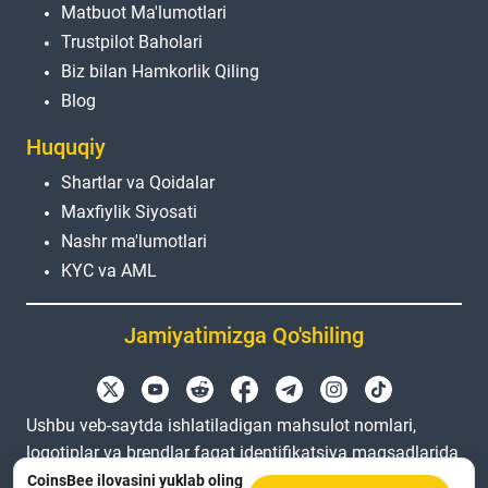
Matbuot Ma'lumotlari
Trustpilot Baholari
Biz bilan Hamkorlik Qiling
Blog
Huquqiy
Shartlar va Qoidalar
Maxfiylik Siyosati
Nashr ma'lumotlari
KYC va AML
Jamiyatimizga Qo'shiling
Ushbu veb-saytda ishlatiladigan mahsulot nomlari,
logotiplar va brendlar faqat identifikatsiya maqsadlarida
keltirilgan. Barcha savdo belgilar va ro'yxatdan o'tgan
CoinsBee ilovasini yuklab oling