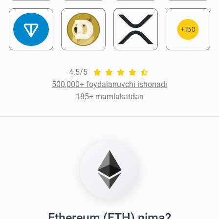
4.5/5
500,000+ foydalanuvchi ishonadi
185+ mamlakatdan
Ethereum (ETH) nima?