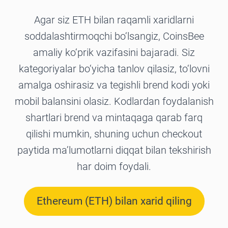
Agar siz ETH bilan raqamli xaridlarni
soddalashtirmoqchi bo‘lsangiz, CoinsBee
amaliy ko‘prik vazifasini bajaradi. Siz
kategoriyalar bo‘yicha tanlov qilasiz, to‘lovni
amalga oshirasiz va tegishli brend kodi yoki
mobil balansini olasiz. Kodlardan foydalanish
shartlari brend va mintaqaga qarab farq
qilishi mumkin, shuning uchun checkout
paytida ma’lumotlarni diqqat bilan tekshirish
har doim foydali.
Ethereum (ETH) bilan xarid qiling