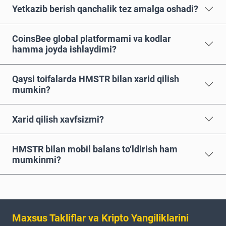
Yetkazib berish qanchalik tez amalga oshadi?
CoinsBee global platformami va kodlar
hamma joyda ishlaydimi?
Qaysi toifalarda HMSTR bilan xarid qilish
mumkin?
Xarid qilish xavfsizmi?
HMSTR bilan mobil balans to‘ldirish ham
mumkinmi?
Maxsus Takliflar va Kripto Yangiliklarini