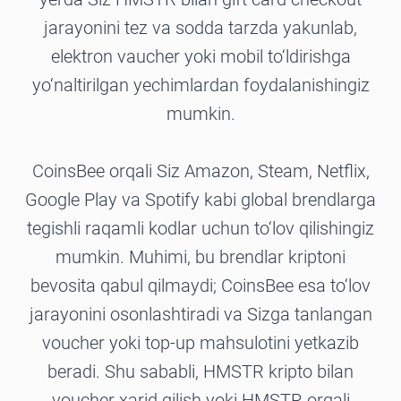
jarayonini tez va sodda tarzda yakunlab,
elektron vaucher yoki mobil to‘ldirishga
yo‘naltirilgan yechimlardan foydalanishingiz
mumkin.
CoinsBee orqali Siz Amazon, Steam, Netflix,
Google Play va Spotify kabi global brendlarga
tegishli raqamli kodlar uchun to‘lov qilishingiz
mumkin. Muhimi, bu brendlar kriptoni
bevosita qabul qilmaydi; CoinsBee esa to‘lov
jarayonini osonlashtiradi va Sizga tanlangan
voucher yoki top-up mahsulotini yetkazib
beradi. Shu sababli, HMSTR kripto bilan
voucher xarid qilish yoki HMSTR orqali