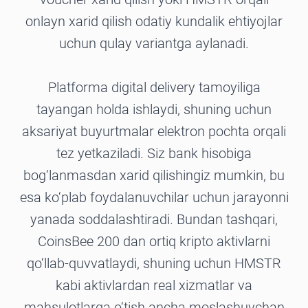
onlayn xarid qilish odatiy kundalik ehtiyojlar
uchun qulay variantga aylanadi.
Platforma digital delivery tamoyiliga
tayangan holda ishlaydi, shuning uchun
aksariyat buyurtmalar elektron pochta orqali
tez yetkaziladi. Siz bank hisobiga
bog‘lanmasdan xarid qilishingiz mumkin, bu
esa ko‘plab foydalanuvchilar uchun jarayonni
yanada soddalashtiradi. Bundan tashqari,
CoinsBee 200 dan ortiq kripto aktivlarni
qo‘llab-quvvatlaydi, shuning uchun HMSTR
kabi aktivlardan real xizmatlar va
mahsulotlarga o‘tish ancha moslashuvchan