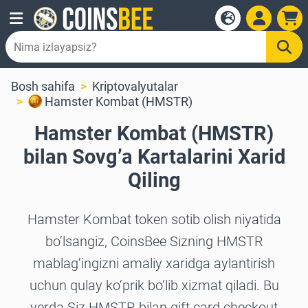
Bosh sahifa
Kriptovalyutalar
Hamster Kombat (HMSTR)
Hamster Kombat (HMSTR)
bilan Sovg’a Kartalarini Xarid
Qiling
Hamster Kombat token sotib olish niyatida
bo‘lsangiz, CoinsBee Sizning HMSTR
mablag‘ingizni amaliy xaridga aylantirish
uchun qulay ko‘prik bo‘lib xizmat qiladi. Bu
yerda Siz HMSTR bilan gift card checkout