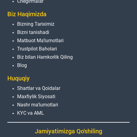
Chegirmalar
Biz Haqimizda
Bizning Tariximiz
Bizni tanishadi
Matbuot Ma'lumotlari
Trustpilot Baholari
Biz bilan Hamkorlik Qiling
Blog
Huquqiy
Shartlar va Qoidalar
Maxfiylik Siyosati
Nashr ma'lumotlari
KYC va AML
Jamiyatimizga Qo'shiling