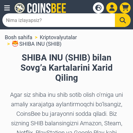
Bosh sahifa
Kriptovalyutalar
SHIBA INU (SHIB)
SHIBA INU (SHIB) bilan
Sovg’a Kartalarini Xarid
Qiling
Agar siz shiba inu shib sotib olish o‘rniga uni
amaliy xarajatga aylantirmoqchi bo‘lsangiz,
CoinsBee bu jarayonni sodda qiladi. Biz
sizning SHIB balansingizni Amazon, Steam,
Netflix, PlayStation va Google Play kabi