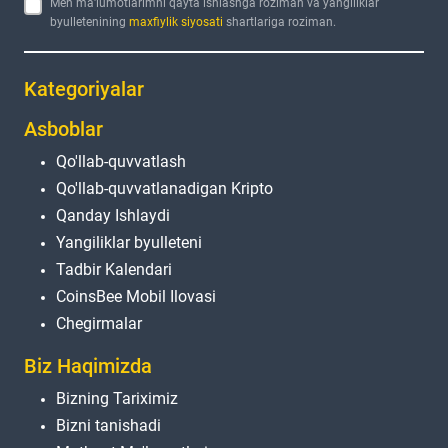
Men ma'lumotlarimni qayta ishlashga roziman va yangiliklar
byulletenining
maxfiylik siyosati
shartlariga roziman.
Kategoriyalar
Asboblar
Qo'llab-quvvatlash
Qo'llab-quvvatlanadigan Kripto
Qanday Ishlaydi
Yangiliklar byulleteni
Tadbir Kalendari
CoinsBee Mobil Ilovasi
Chegirmalar
Biz Haqimizda
Bizning Tariximiz
Bizni tanishadi