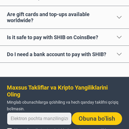
Are gift cards and top-ups available
worldwide?
Is it safe to pay with SHIB on CoinsBee?
Do I need a bank account to pay with SHIB?
Maxsus Takliflar va Kripto Yangiliklarini
Oling
Minglab obunachilarga qo'shiling va hech qanday taklifni qo'qiq
bo'lmasin.
Obuna bo'lish