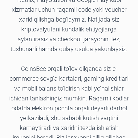
xizmatlar uchun raqamli code yoki voucher
xarid qilishga bog‘laymiz. Natijada siz
kriptovalyutani kundalik ehtiyojlarga
aylantirasiz va checkout jarayonini tez,
tushunarli hamda qulay usulda yakunlaysiz.
CoinsBee orqali to‘lov qilganda siz e-
commerce sovg‘a kartalari, gaming kreditlari
va mobil balans to‘ldirish kabi yo‘nalishlar
ichidan tanlashingiz mumkin. Raqamli kodlar
odatda elektron pochta orqali deyarli darhol
yetkaziladi, shu sababli kutish vaqtini
kamaytiradi va xaridni tezda ishlatish
imkonini beradi. Biz jarayonni silliq qilishga