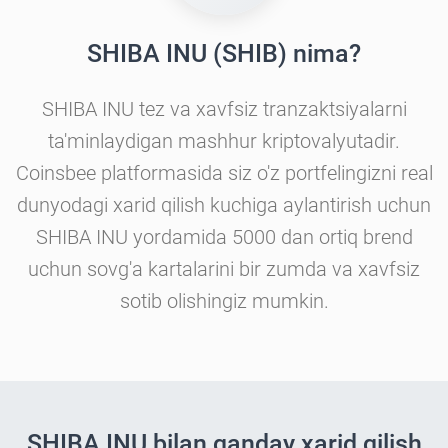
SHIBA INU (SHIB) nima?
SHIBA INU tez va xavfsiz tranzaktsiyalarni
ta'minlaydigan mashhur kriptovalyutadir.
Coinsbee platformasida siz o'z portfelingizni real
dunyodagi xarid qilish kuchiga aylantirish uchun
SHIBA INU yordamida 5000 dan ortiq brend
uchun sovg'a kartalarini bir zumda va xavfsiz
sotib olishingiz mumkin.
SHIBA INU bilan qanday xarid qilish