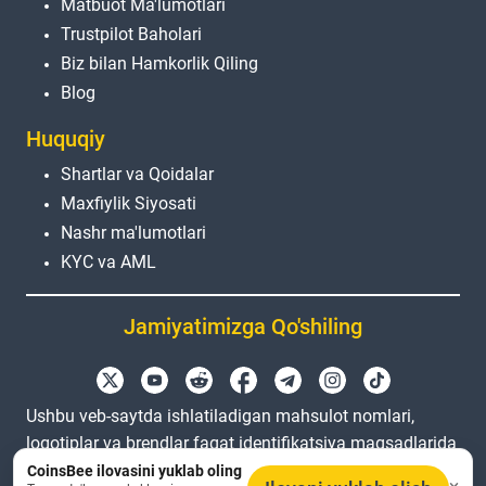
Matbuot Ma'lumotlari
Trustpilot Baholari
Biz bilan Hamkorlik Qiling
Blog
Huquqiy
Shartlar va Qoidalar
Maxfiylik Siyosati
Nashr ma'lumotlari
KYC va AML
Jamiyatimizga Qo'shiling
Ushbu veb-saytda ishlatiladigan mahsulot nomlari,
logotiplar va brendlar faqat identifikatsiya maqsadlarida
keltirilgan. Barcha savdo belgilar va ro'yxatdan o'tgan
CoinsBee ilovasini yuklab oling