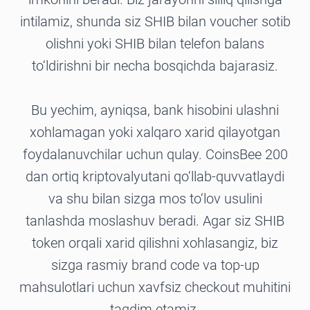
intilamiz, shunda siz SHIB bilan voucher sotib
olishni yoki SHIB bilan telefon balans
to‘ldirishni bir necha bosqichda bajarasiz.
Bu yechim, ayniqsa, bank hisobini ulashni
xohlamagan yoki xalqaro xarid qilayotgan
foydalanuvchilar uchun qulay. CoinsBee 200
dan ortiq kriptovalyutani qo‘llab-quvvatlaydi
va shu bilan sizga mos to‘lov usulini
tanlashda moslashuv beradi. Agar siz SHIB
token orqali xarid qilishni xohlasangiz, biz
sizga rasmiy brand code va top-up
mahsulotlari uchun xavfsiz checkout muhitini
taqdim etamiz.