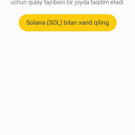
uchun qulay tajribani bir joyda taqdim etadi.
Solana (SOL) bilan xarid qiling