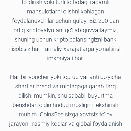
to‘ldirish yoki turli toifadagi raqamli
mahsulotlarni olishni xohlagan
foydalanuvchilar uchun qulay. Biz 200 dan
ortiq kriptovalyutani qo‘llab-quvvatlaymiz,
shuning uchun kripto balansingizni bank
hisobisiz ham amaliy xarajatlarga yo‘naltirish
imkoniyati bor.
Har bir voucher yoki top-up varianti bo‘yicha
shartlar brend va mintaqaga qarab farq
qilishi mumkin, shu sababli buyurtma
berishdan oldin hudud mosligini tekshirish
muhim. CoinsBee sizga xavfsiz to‘lov
jarayoni, rasmiy kodlar va global foydalanish