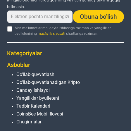
Minglab obunachilarga qo'shiling va hech qanday taklifni qo'qiq
bo'lmasin.
Obuna bo'lish
Men ma'lumotlarimni qayta ishlashga roziman va yangiliklar
byulletenining
maxfiylik siyosati
shartlariga roziman.
Kategoriyalar
Asboblar
Qo'llab-quvvatlash
Qo'llab-quvvatlanadigan Kripto
Qanday Ishlaydi
Yangiliklar byulleteni
Tadbir Kalendari
CoinsBee Mobil Ilovasi
Chegirmalar