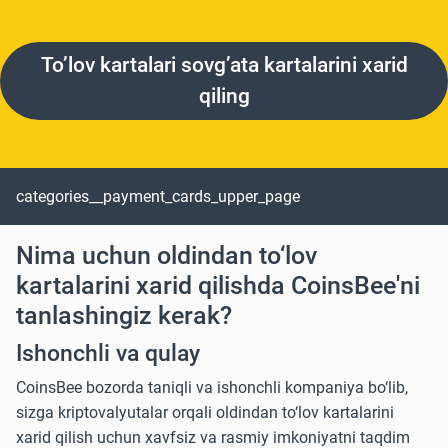
To’lov kartalari sovg’ata kartalarini xarid
qiling
categories__payment_cards_upper_page
Nima uchun oldindan to‘lov
kartalarini xarid qilishda CoinsBee'ni
tanlashingiz kerak?
Ishonchli va qulay
CoinsBee bozorda taniqli va ishonchli kompaniya bo‘lib,
sizga kriptovalyutalar orqali oldindan to‘lov kartalarini
xarid qilish uchun xavfsiz va rasmiy imkoniyatni taqdim