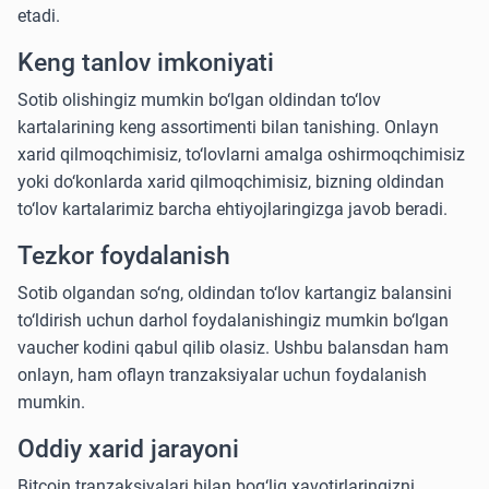
etadi.
Keng tanlov imkoniyati
Sotib olishingiz mumkin bo‘lgan oldindan to‘lov
kartalarining keng assortimenti bilan tanishing. Onlayn
xarid qilmoqchimisiz, to‘lovlarni amalga oshirmoqchimisiz
yoki do‘konlarda xarid qilmoqchimisiz, bizning oldindan
to‘lov kartalarimiz barcha ehtiyojlaringizga javob beradi.
Tezkor foydalanish
Sotib olgandan so‘ng, oldindan to‘lov kartangiz balansini
to‘ldirish uchun darhol foydalanishingiz mumkin bo‘lgan
vaucher kodini qabul qilib olasiz. Ushbu balansdan ham
onlayn, ham oflayn tranzaksiyalar uchun foydalanish
mumkin.
Oddiy xarid jarayoni
Bitcoin tranzaksiyalari bilan bog‘liq xavotirlaringizni