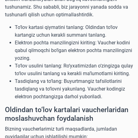
tushunamiz. Shu sababli, biz jarayonni yanada sodda va
tushunarli qilish uchun optimallashtirdik.
To‘lov kartasi qiymatini tanlang: Oldindan to‘lov
kartangiz uchun kerakli summani tanlang.
Elektron pochta manzilingizni kiriting: Vaucher kodini
qabul qilmoqchi bo‘lgan elektron pochta manzilingizni
yozing.
To‘lov usulini tanlang: Ro‘yxatimizdan o‘zingizga qulay
to‘lov usulini tanlang va kerakli ma’lumotlarni kiriting.
Tasdiqlang va to‘lang: Buyurtmangiz tafsilotlarini
tasdiqlang va to‘lovni yakunlang. Vaucher kodingiz
elektron pochtangizga darhol yuboriladi.
Oldindan to‘lov kartalari vaucherlaridan
moslashuvchan foydalanish
Bizning vaucherlarimiz turli maqsadlarda, jumladan
quyidagilar uchun ishlatilishi mumkin: