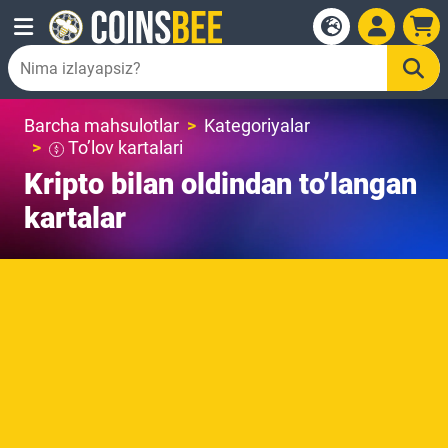
Barcha mahsulotlar
Kategoriyalar
To’lov kartalari
Kripto bilan oldindan to’langan
kartalar