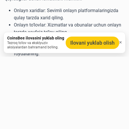
Onlayn xaridlar: Sevimli onlayn platformalaringizda
qulay tarzda xarid qiling.
Onlayn to‘lovlar: Xizmatlar va obunalar uchun onlayn
tarzda xavfsiz to‘lov qiling.
CoinsBee ilovasini yuklab oling
Do‘konlarda xaridlar: Oldindan to‘lov kartasidan
Ilovani yuklab olish
Tezroq to'lov va eksklyuziv
jismoniy do‘konlarda shaxsan to‘lov qilish uchun
aksiyalardan bahramand bo'ling.
foydalaning.
Qo‘llab-quvvatlanadigan valyutalarning
keng doirasi
Biz oldindan to‘lov kartalarini xarid qilish uchun turli
kriptovalyutalarni qabul qilamiz, masalan:
Bitcoin (BTC)
Ethereum (ETH)
Litecoin (LTC)
Ripple (XRP)