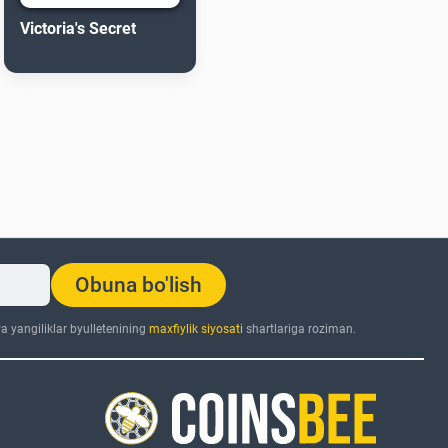
Victoria's Secret
Obuna bo'lish
 yangiliklar byulletenining
maxfiylik siyosati
shartlariga roziman.