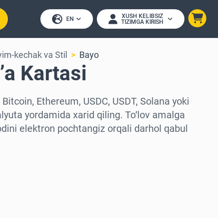
XUSH KELIBSIZ
EN
TIZIMGA KIRISH
yim-kechak va Stil
Bayo
a Kartasi
i Bitcoin, Ethereum, USDC, USDT, Solana yoki
lyuta yordamida xarid qiling. To‘lov amalga
odini elektron pochtangiz orqali darhol qabul