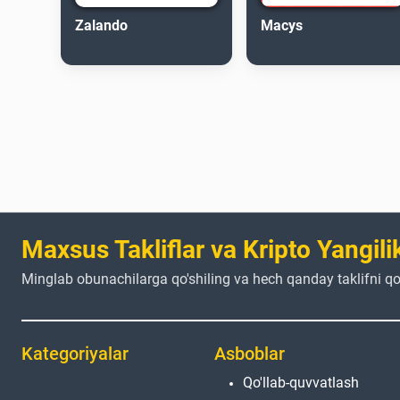
Zalando
Macys
Maxsus Takliflar va Kripto Yangilik
Minglab obunachilarga qo'shiling va hech qanday taklifni qo
Kategoriyalar
Asboblar
Qo'llab-quvvatlash