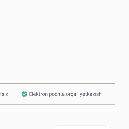
Hozir sotib oling
Savatchaga qo’shish
fsiz
Elektron pochta orqali yetkazish