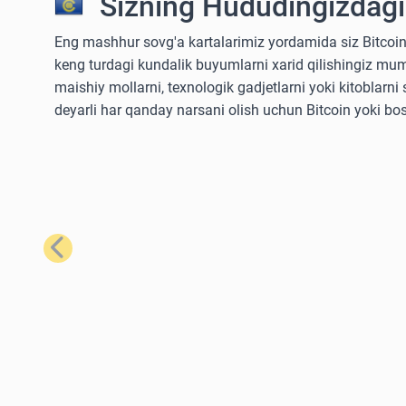
Sizning Hududingizdagi
Eng mashhur sovg'a kartalarimiz yordamida siz Bitcoin
keng turdagi kundalik buyumlarni xarid qilishingiz mum
maishiy mollarni, texnologik gadjetlarni yoki kitoblarn
deyarli har qanday narsani olish uchun Bitcoin yoki bo
Oldingi