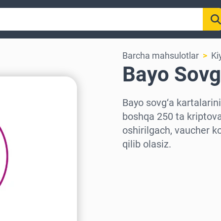
Barcha mahsulotlar
Ki
Bayo Sovg’
Bayo sovg‘a kartalarin
boshqa 250 ta kriptova
oshirilgach, vaucher k
qilib olasiz.
Hududni tanlang
Miqdorni tanlang