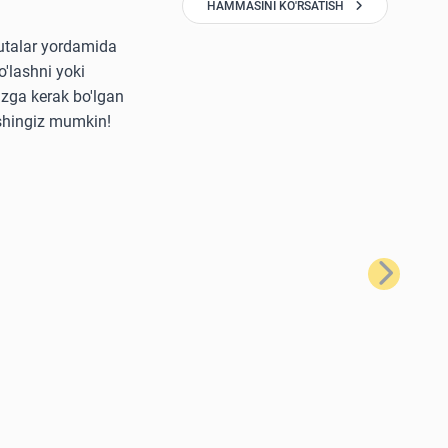
HAMMASINI KO'RSATISH
yutalar yordamida
'lashni yoki
izga kerak bo'lgan
ishingiz mumkin!
Keyingi