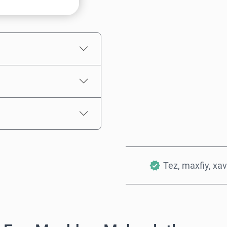
Taxminiy narx
Tez, maxfiy, xav