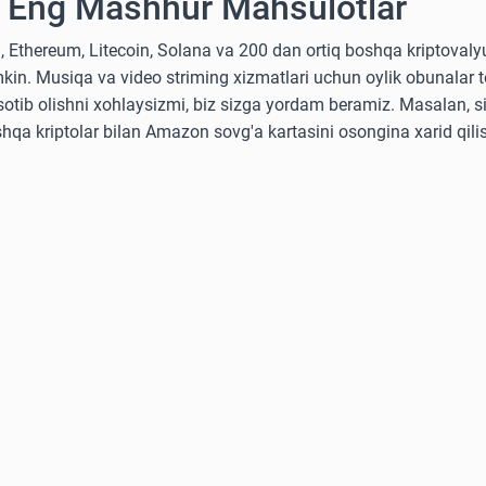
 Eng Mashhur Mahsulotlar
, Ethereum, Litecoin, Solana va 200 dan ortiq boshqa kriptoval
kin. Musiqa va video striming xizmatlari uchun oylik obunalar to
i sotib olishni xohlaysizmi, biz sizga yordam beramiz. Masalan, s
shqa kriptolar bilan Amazon sovg'a kartasini osongina xarid qil