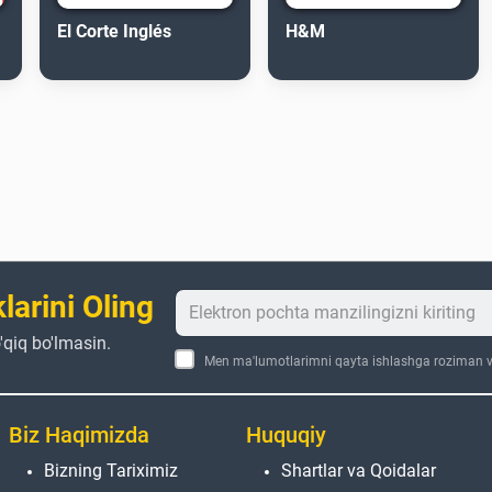
El Corte Inglés
H&M
larini Oling
'qiq bo'lmasin.
Men ma'lumotlarimni qayta ishlashga roziman va
Biz Haqimizda
Huquqiy
Bizning Tariximiz
Shartlar va Qoidalar