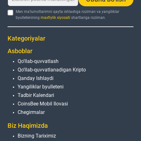
Men ma'lumotlarimni qayta ishlashga roziman va yangiliklar
byulletenining
maxfiylik siyosati
shartlariga roziman.
Kategoriyalar
Asboblar
Qo'llab-quvvatlash
Qo'llab-quvvatlanadigan Kripto
Qanday Ishlaydi
Yangiliklar byulleteni
Tadbir Kalendari
CoinsBee Mobil Ilovasi
Chegirmalar
Biz Haqimizda
Bizning Tariximiz