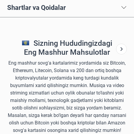
Shartlar va Qoidalar
Sizning Hududingizdagi
Eng Mashhur Mahsulotlar
Eng mashhur sovg'a kartalarimiz yordamida siz Bitcoin,
Ethereum, Litecoin, Solana va 200 dan ortiq boshqa
kriptovalyutalar yordamida keng turdagi kundalik
buyumlarni xarid qilishingiz mumkin. Musiqa va video
striming xizmatlari uchun oylik obunalar to'lashni yoki
maishiy mollarni, texnologik gadjetlarni yoki kitoblarni
sotib olishni xohlaysizmi, biz sizga yordam beramiz.
Masalan, sizga kerak bo'lgan deyarli har qanday narsani
olish uchun Bitcoin yoki boshqa kriptolar bilan Amazon
sovg'a kartasini osongina xarid qilishingiz mumkin!