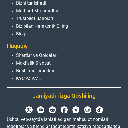
Bizni tanishadi
Matbuot Ma'lumotlari
Trustpilot Baholari
Biz bilan Hamkorlik Qiling
Blog
Huquqiy
Shartlar va Qoidalar
Maxfiylik Siyosati
Nashr ma'lumotlari
KYC va AML
Jamiyatimizga Qo'shiling
Ushbu veb-saytda ishlatiladigan mahsulot nomlari,
logotiplar va brendlar faqat identifikatsiya maqsadlarida