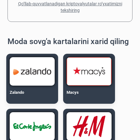
Qo’llab-quvvatlanadigan kriptovalyutalar ro’yxatimizni
tekshiring
Moda sovg'a kartalarini xarid qiling
Zalando
Macys