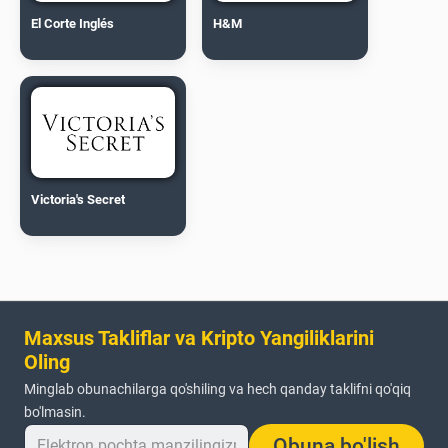
El Corte Inglés
H&M
Victoria's Secret
Maxsus Takliflar va Kripto Yangiliklarini
Oling
Minglab obunachilarga qo'shiling va hech qanday taklifni qo'qiq
bo'lmasin.
Obuna bo'lish