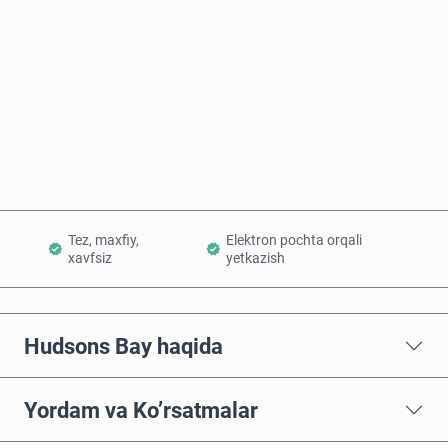
Hozir sotib oling
Savatchaga qo’shish
Tez, maxfiy,
Elektron pochta orqali
xavfsiz
yetkazish
Hudsons Bay haqida
Yordam va Ko’rsatmalar