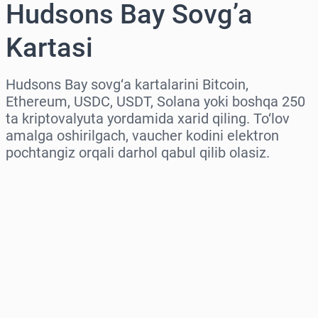
Hudsons Bay Sovg’a
Kartasi
Hudsons Bay sovg‘a kartalarini Bitcoin,
Ethereum, USDC, USDT, Solana yoki boshqa 250
ta kriptovalyuta yordamida xarid qiling. To‘lov
amalga oshirilgach, vaucher kodini elektron
pochtangiz orqali darhol qabul qilib olasiz.
Hududni tanlang
Miqdorni tanlang
Taxminiy narx