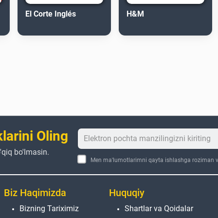
El Corte Inglés
H&M
larini Oling
'qiq bo'lmasin.
Men ma'lumotlarimni qayta ishlashga roziman va
Biz Haqimizda
Huquqiy
Bizning Tariximiz
Shartlar va Qoidalar