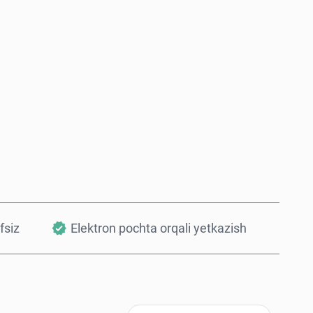
Hozir sotib oling
Savatchaga qo’shish
fsiz
Elektron pochta orqali yetkazish