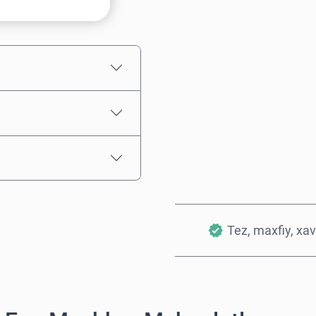
Taxminiy narx
Tez, maxfiy, xav