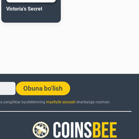
Victoria's Secret
Obuna bo'lish
 yangiliklar byulletenining
maxfiylik siyosati
shartlariga roziman.