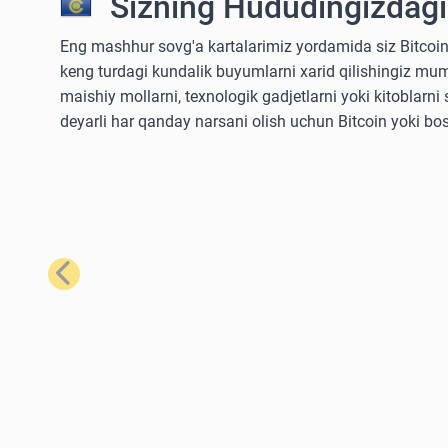
Sizning Hududingizdagi
Eng mashhur sovg'a kartalarimiz yordamida siz Bitcoin
keng turdagi kundalik buyumlarni xarid qilishingiz mum
maishiy mollarni, texnologik gadjetlarni yoki kitoblarn
deyarli har qanday narsani olish uchun Bitcoin yoki bo
Oldingi