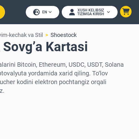
XUSH KELIBSIZ
EN
TIZIMGA KIRISH
yim-kechak va Stil
Shoestock
 Sovg’a Kartasi
larini Bitcoin, Ethereum, USDC, USDT, Solana
ptovalyuta yordamida xarid qiling. To‘lov
ucher kodini elektron pochtangiz orqali
z.