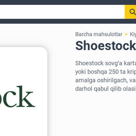
Barcha mahsulotlar
Ki
Shoestock
Shoestock sovg‘a karta
yoki boshqa 250 ta kri
amalga oshirilgach, va
darhol qabul qilib olasi
Hududni tanlang
Miqdorni tanlang