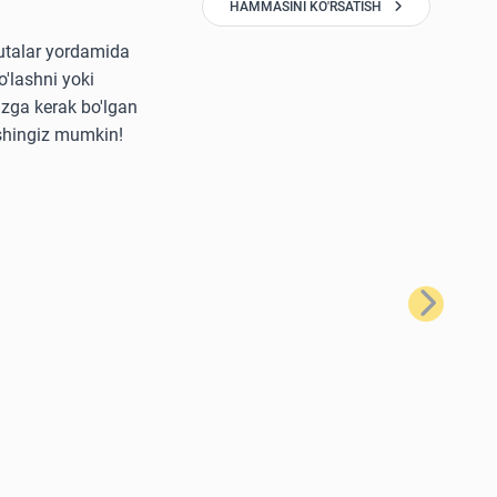
HAMMASINI KO'RSATISH
yutalar yordamida
'lashni yoki
izga kerak bo'lgan
ishingiz mumkin!
Keyingi