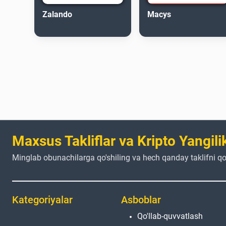
Zalando
Macys
Maxsus Takliflar va Kripto Yangilik
Minglab obunachilarga qo'shiling va hech qanday taklifni qo
Kategoriyalar
Asboblar
Qo'llab-quvvatlash