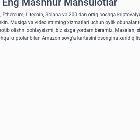
 Eng Mashhur Mahsulotlar
, Ethereum, Litecoin, Solana va 200 dan ortiq boshqa kriptoval
kin. Musiqa va video striming xizmatlari uchun oylik obunalar to
i sotib olishni xohlaysizmi, biz sizga yordam beramiz. Masalan, s
shqa kriptolar bilan Amazon sovg'a kartasini osongina xarid qil