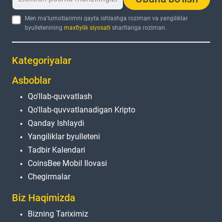
Men ma'lumotlarimni qayta ishlashga roziman va yangiliklar
byulletenining
maxfiylik siyosati
shartlariga roziman.
Kategoriyalar
Asboblar
Qo'llab-quvvatlash
Qo'llab-quvvatlanadigan Kripto
Qanday Ishlaydi
Yangiliklar byulleteni
Tadbir Kalendari
CoinsBee Mobil Ilovasi
Chegirmalar
Biz Haqimizda
Bizning Tariximiz