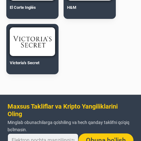
El Corte Inglés
H&M
Victoria's Secret
Maxsus Takliflar va Kripto Yangiliklarini
Oling
Minglab obunachilarga qo'shiling va hech qanday taklifni qo'qiq
bo'lmasin.
Obuna bo'lish