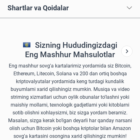
Shartlar va Qoidalar
Sizning Hududingizdagi
Eng Mashhur Mahsulotlar
Eng mashhur sovg'a kartalarimiz yordamida siz Bitcoin,
Ethereum, Litecoin, Solana va 200 dan ortiq boshqa
kriptovalyutalar yordamida keng turdagi kundalik
buyumlarni xarid qilishingiz mumkin. Musiqa va video
striming xizmatlari uchun oylik obunalar to'lashni yoki
maishiy mollarni, texnologik gadjetlarni yoki kitoblarni
sotib olishni xohlaysizmi, biz sizga yordam beramiz.
Masalan, sizga kerak bo'lgan deyarli har qanday narsani
olish uchun Bitcoin yoki boshqa kriptolar bilan Amazon
sovg'a kartasini osongina xarid qilishingiz mumkin!