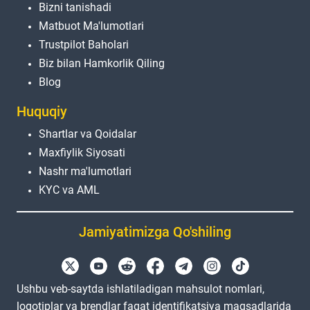
Bizni tanishadi
Matbuot Ma'lumotlari
Trustpilot Baholari
Biz bilan Hamkorlik Qiling
Blog
Huquqiy
Shartlar va Qoidalar
Maxfiylik Siyosati
Nashr ma'lumotlari
KYC va AML
Jamiyatimizga Qo'shiling
Ushbu veb-saytda ishlatiladigan mahsulot nomlari,
logotiplar va brendlar faqat identifikatsiya maqsadlarida