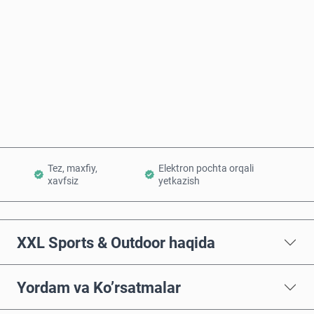
Hozir sotib oling
Savatchaga qo’shish
Tez, maxfiy,
Elektron pochta orqali
xavfsiz
yetkazish
XXL Sports & Outdoor haqida
Yordam va Ko’rsatmalar