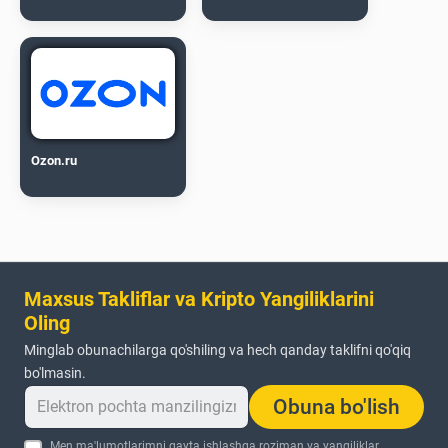
Ozon.ru
Maxsus Takliflar va Kripto Yangiliklarini
Oling
Minglab obunachilarga qo'shiling va hech qanday taklifni qo'qiq
bo'lmasin.
Obuna bo'lish
Men ma'lumotlarimni qayta ishlashga roziman va yangiliklar