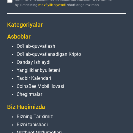
byulletenining
maxfiylik siyosati
shartlariga roziman.
Kategoriyalar
Asboblar
Qo'llab-quvvatlash
Qo'llab-quvvatlanadigan Kripto
Qanday Ishlaydi
Yangiliklar byulleteni
Tadbir Kalendari
CoinsBee Mobil Ilovasi
Chegirmalar
Biz Haqimizda
Bizning Tariximiz
Bizni tanishadi
Matbuot Ma'lumotlari