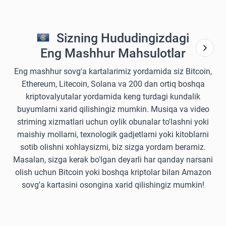
Sizning Hududingizdagi
Eng Mashhur Mahsulotlar
Eng mashhur sovg'a kartalarimiz yordamida siz Bitcoin,
Ethereum, Litecoin, Solana va 200 dan ortiq boshqa
kriptovalyutalar yordamida keng turdagi kundalik
buyumlarni xarid qilishingiz mumkin. Musiqa va video
striming xizmatlari uchun oylik obunalar to'lashni yoki
maishiy mollarni, texnologik gadjetlarni yoki kitoblarni
sotib olishni xohlaysizmi, biz sizga yordam beramiz.
Masalan, sizga kerak bo'lgan deyarli har qanday narsani
olish uchun Bitcoin yoki boshqa kriptolar bilan Amazon
sovg'a kartasini osongina xarid qilishingiz mumkin!