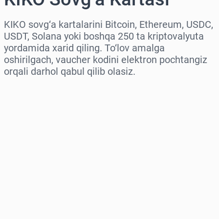
KIKO sovg‘a kartalarini Bitcoin, Ethereum, USDC,
USDT, Solana yoki boshqa 250 ta kriptovalyuta
yordamida xarid qiling. To‘lov amalga
oshirilgach, vaucher kodini elektron pochtangiz
orqali darhol qabul qilib olasiz.
Hududni tanlang
Miqdorni tanlang
Taxminiy narx