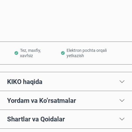
Hozir sotib oling
Savatchaga qo’shish
Tez, maxfiy,
Elektron pochta orqali
xavfsiz
yetkazish
KIKO haqida
Yordam va Ko’rsatmalar
Shartlar va Qoidalar