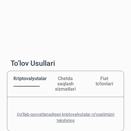
To’lov Usullari
Kriptovalyutalar
Chetda
Fiat
saqlash
to’lovlari
xizmatlari
Qo’llab-quvvatlanadigan kriptovalyutalar ro’yxatimizni
tekshiring