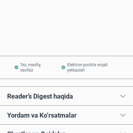
Hozir sotib oling
Savatchaga qo’shish
Tez, maxfiy,
Elektron pochta orqali
xavfsiz
yetkazish
Reader’s Digest haqida
Yordam va Ko’rsatmalar