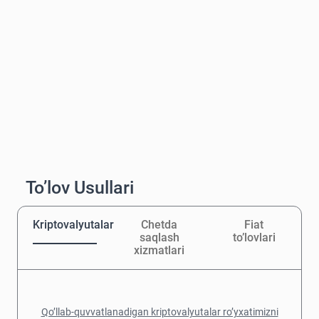
To’lov Usullari
Kriptovalyutalar
Chetda
Fiat
saqlash
to’lovlari
xizmatlari
Qo’llab-quvvatlanadigan kriptovalyutalar ro’yxatimizni