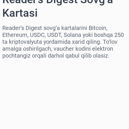
Kartasi
Reader’s Digest sovg‘a kartalarini Bitcoin,
Ethereum, USDC, USDT, Solana yoki boshqa 250
ta kriptovalyuta yordamida xarid qiling. To‘lov
amalga oshirilgach, vaucher kodini elektron
pochtangiz orqali darhol qabul qilib olasiz.
Hududni tanlang
Miqdorni tanlang
Taxminiy narx