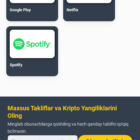
Google Play
Netflix
Spotify
Maxsus Takliflar va Kripto Yangiliklarini
Oling
Minglab obunachilarga qo'shiling va hech qanday taklifni qo'qiq
bo'lmasin.