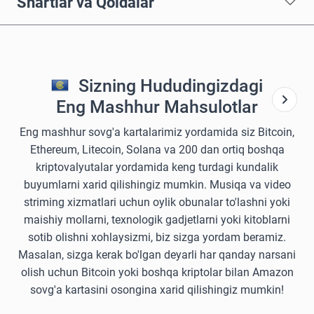
Shartlar va Qoidalar
Sizning Hududingizdagi
Eng Mashhur Mahsulotlar
Eng mashhur sovg'a kartalarimiz yordamida siz Bitcoin,
Ethereum, Litecoin, Solana va 200 dan ortiq boshqa
kriptovalyutalar yordamida keng turdagi kundalik
buyumlarni xarid qilishingiz mumkin. Musiqa va video
striming xizmatlari uchun oylik obunalar to'lashni yoki
maishiy mollarni, texnologik gadjetlarni yoki kitoblarni
sotib olishni xohlaysizmi, biz sizga yordam beramiz.
Masalan, sizga kerak bo'lgan deyarli har qanday narsani
olish uchun Bitcoin yoki boshqa kriptolar bilan Amazon
sovg'a kartasini osongina xarid qilishingiz mumkin!