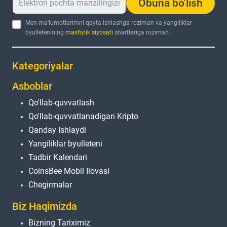
Obuna bo'lish
Men ma'lumotlarimni qayta ishlashga roziman va yangiliklar
byulletenining
maxfiylik siyosati
shartlariga roziman.
Kategoriyalar
Asboblar
Qo'llab-quvvatlash
Qo'llab-quvvatlanadigan Kripto
Qanday Ishlaydi
Yangiliklar byulleteni
Tadbir Kalendari
CoinsBee Mobil Ilovasi
Chegirmalar
Biz Haqimizda
Bizning Tariximiz