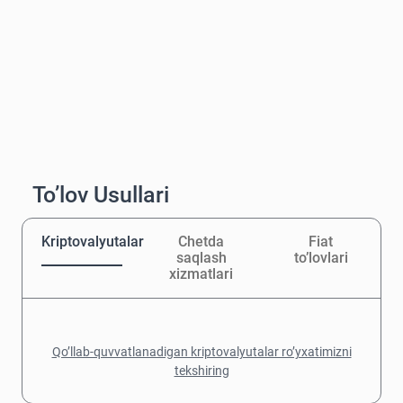
To’lov Usullari
Kriptovalyutalar
Chetda
Fiat
saqlash
to’lovlari
xizmatlari
Qo’llab-quvvatlanadigan kriptovalyutalar ro’yxatimizni
tekshiring