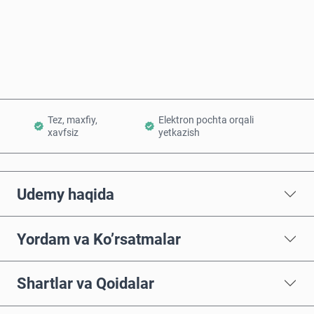
Hozir sotib oling
Savatchaga qo’shish
Tez, maxfiy,
Elektron pochta orqali
xavfsiz
yetkazish
Udemy haqida
Yordam va Ko’rsatmalar
Shartlar va Qoidalar