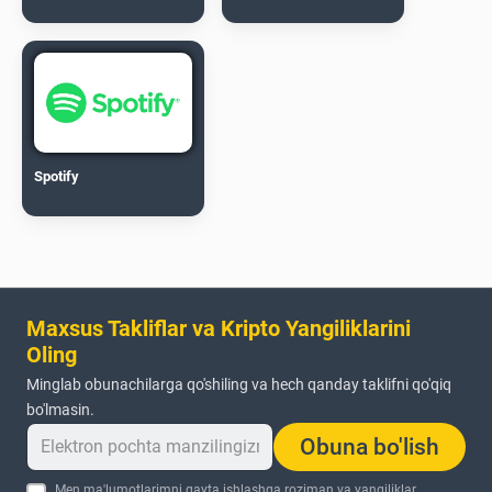
Spotify
Maxsus Takliflar va Kripto Yangiliklarini
Oling
Minglab obunachilarga qo'shiling va hech qanday taklifni qo'qiq
bo'lmasin.
Obuna bo'lish
Men ma'lumotlarimni qayta ishlashga roziman va yangiliklar