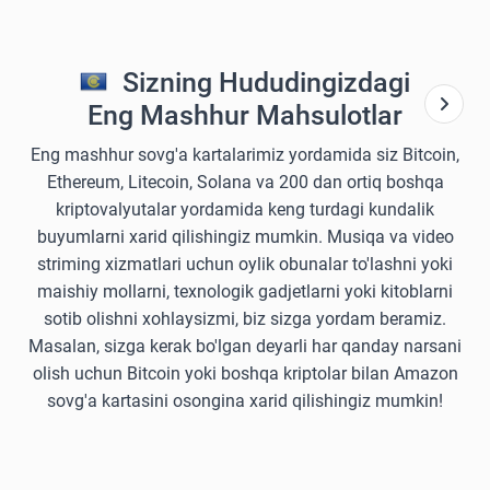
Sizning Hududingizdagi
Eng Mashhur Mahsulotlar
Eng mashhur sovg'a kartalarimiz yordamida siz Bitcoin,
Ethereum, Litecoin, Solana va 200 dan ortiq boshqa
kriptovalyutalar yordamida keng turdagi kundalik
buyumlarni xarid qilishingiz mumkin. Musiqa va video
striming xizmatlari uchun oylik obunalar to'lashni yoki
maishiy mollarni, texnologik gadjetlarni yoki kitoblarni
sotib olishni xohlaysizmi, biz sizga yordam beramiz.
Masalan, sizga kerak bo'lgan deyarli har qanday narsani
olish uchun Bitcoin yoki boshqa kriptolar bilan Amazon
sovg'a kartasini osongina xarid qilishingiz mumkin!