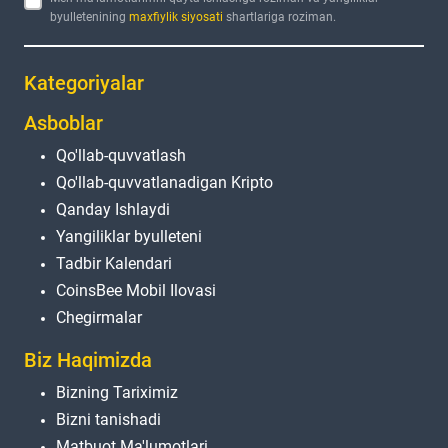
byulletenining
maxfiylik siyosati
shartlariga roziman.
Kategoriyalar
Asboblar
Qo'llab-quvvatlash
Qo'llab-quvvatlanadigan Kripto
Qanday Ishlaydi
Yangiliklar byulleteni
Tadbir Kalendari
CoinsBee Mobil Ilovasi
Chegirmalar
Biz Haqimizda
Bizning Tariximiz
Bizni tanishadi
Matbuot Ma'lumotlari