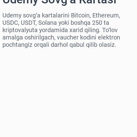
Udemy sovg‘a kartalarini Bitcoin, Ethereum,
USDC, USDT, Solana yoki boshqa 250 ta
kriptovalyuta yordamida xarid qiling. To‘lov
amalga oshirilgach, vaucher kodini elektron
pochtangiz orqali darhol qabul qilib olasiz.
Hududni tanlang
Miqdorni tanlang
Taxminiy narx