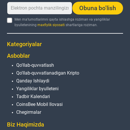
Obuna bo'lish
Men ma'lumotlarimni qayta ishlashga roziman va yangiliklar
byulletenining
maxfiylik siyosati
shartlariga roziman.
Kategoriyalar
Asboblar
Qo'llab-quvvatlash
Qo'llab-quvvatlanadigan Kripto
Qanday Ishlaydi
Yangiliklar byulleteni
Tadbir Kalendari
CoinsBee Mobil Ilovasi
Chegirmalar
Biz Haqimizda