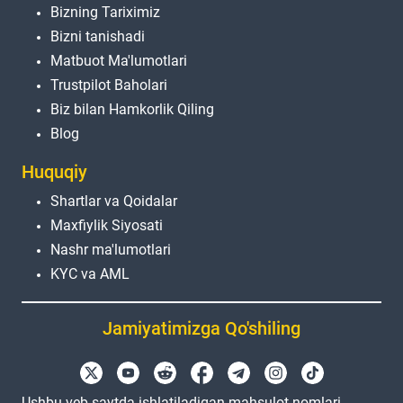
Bizning Tariximiz
Bizni tanishadi
Matbuot Ma'lumotlari
Trustpilot Baholari
Biz bilan Hamkorlik Qiling
Blog
Huquqiy
Shartlar va Qoidalar
Maxfiylik Siyosati
Nashr ma'lumotlari
KYC va AML
Jamiyatimizga Qo'shiling
Ushbu veb-saytda ishlatiladigan mahsulot nomlari,