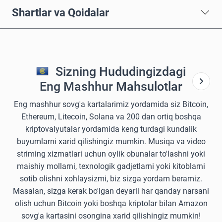
Shartlar va Qoidalar
Sizning Hududingizdagi
Eng Mashhur Mahsulotlar
Eng mashhur sovg'a kartalarimiz yordamida siz Bitcoin,
Ethereum, Litecoin, Solana va 200 dan ortiq boshqa
kriptovalyutalar yordamida keng turdagi kundalik
buyumlarni xarid qilishingiz mumkin. Musiqa va video
striming xizmatlari uchun oylik obunalar to'lashni yoki
maishiy mollarni, texnologik gadjetlarni yoki kitoblarni
sotib olishni xohlaysizmi, biz sizga yordam beramiz.
Masalan, sizga kerak bo'lgan deyarli har qanday narsani
olish uchun Bitcoin yoki boshqa kriptolar bilan Amazon
sovg'a kartasini osongina xarid qilishingiz mumkin!