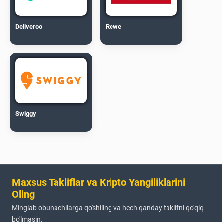
Deliveroo
Rewe
Swiggy
Maxsus Takliflar va Kripto Yangiliklarini
Oling
Minglab obunachilarga qo'shiling va hech qanday taklifni qo'qiq
bo'lmasin.