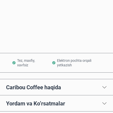
Hozir sotib oling
Savatchaga qo’shish
Tez, maxfiy,
Elektron pochta orqali
xavfsiz
yetkazish
Caribou Coffee haqida
Yordam va Ko’rsatmalar