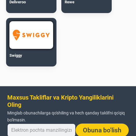
Deliveroo
Rewe
Swiggy
Maxsus Takliflar va Kripto Yangiliklarini
Oling
Minglab obunachilarga qo'shiling va hech qanday taklifni qo'qiq
bo'lmasin.
Obuna bo'lish