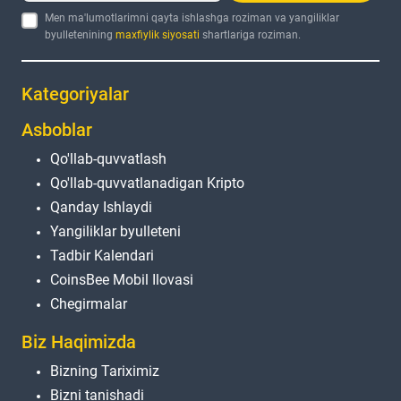
Men ma'lumotlarimni qayta ishlashga roziman va yangiliklar
byulletenining
maxfiylik siyosati
shartlariga roziman.
Kategoriyalar
Asboblar
Qo'llab-quvvatlash
Qo'llab-quvvatlanadigan Kripto
Qanday Ishlaydi
Yangiliklar byulleteni
Tadbir Kalendari
CoinsBee Mobil Ilovasi
Chegirmalar
Biz Haqimizda
Bizning Tariximiz
Bizni tanishadi