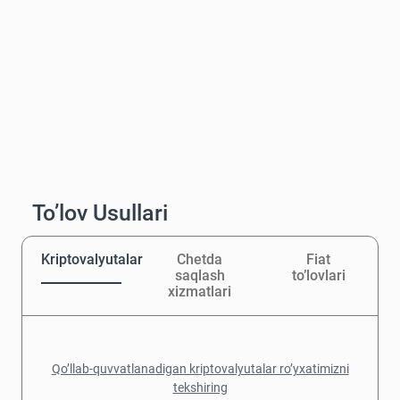
To’lov Usullari
Kriptovalyutalar
Chetda
Fiat
saqlash
to’lovlari
xizmatlari
Qo’llab-quvvatlanadigan kriptovalyutalar ro’yxatimizni
tekshiring