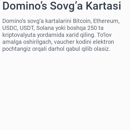
Domino’s Sovg’a Kartasi
Domino’s sovg‘a kartalarini Bitcoin, Ethereum,
USDC, USDT, Solana yoki boshqa 250 ta
kriptovalyuta yordamida xarid qiling. To‘lov
amalga oshirilgach, vaucher kodini elektron
pochtangiz orqali darhol qabul qilib olasiz.
Hududni tanlang
Miqdorni tanlang
Taxminiy narx