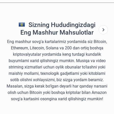
Sizning Hududingizdagi
Eng Mashhur Mahsulotlar
Eng mashhur sovg'a kartalarimiz yordamida siz Bitcoin,
Ethereum, Litecoin, Solana va 200 dan ortiq boshqa
kriptovalyutalar yordamida keng turdagi kundalik
buyumlarni xarid qilishingiz mumkin. Musiqa va video
striming xizmatlari uchun oylik obunalar to'lashni yoki
maishiy mollarni, texnologik gadjetlarni yoki kitoblarni
sotib olishni xohlaysizmi, biz sizga yordam beramiz.
Masalan, sizga kerak bo'lgan deyarli har qanday narsani
olish uchun Bitcoin yoki boshqa kriptolar bilan Amazon
sovg'a kartasini osongina xarid qilishingiz mumkin!