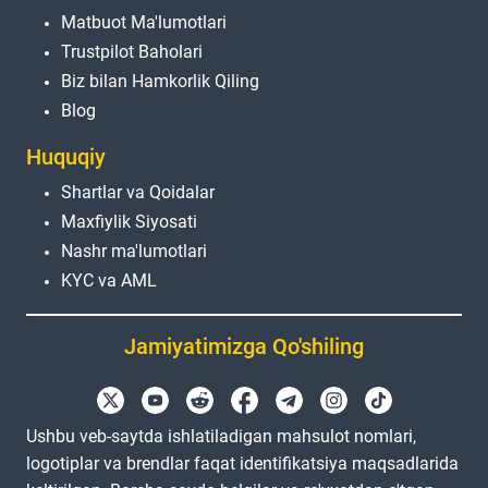
Matbuot Ma'lumotlari
Trustpilot Baholari
Biz bilan Hamkorlik Qiling
Blog
Huquqiy
Shartlar va Qoidalar
Maxfiylik Siyosati
Nashr ma'lumotlari
KYC va AML
Jamiyatimizga Qo'shiling
Ushbu veb-saytda ishlatiladigan mahsulot nomlari,
logotiplar va brendlar faqat identifikatsiya maqsadlarida