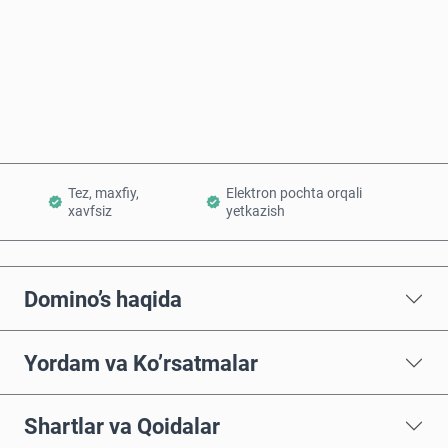
Hozir sotib oling
Savatchaga qo’shish
Tez, maxfiy,
Elektron pochta orqali
xavfsiz
yetkazish
Domino’s haqida
Yordam va Ko’rsatmalar
Shartlar va Qoidalar