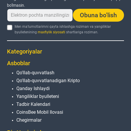
bo'lmasin.
Obuna bo'lish
Men ma'lumotlarimni qayta ishlashga roziman va yangiliklar
byulletenining
maxfiylik siyosati
shartlariga roziman.
Kategoriyalar
Asboblar
Qo'llab-quvvatlash
Qo'llab-quvvatlanadigan Kripto
Qanday Ishlaydi
Yangiliklar byulleteni
Tadbir Kalendari
CoinsBee Mobil Ilovasi
Chegirmalar