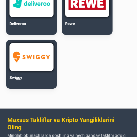
Deliveroo
Rewe
Swiggy
Maxsus Takliflar va Kripto Yangiliklarini
Oling
Minglab obunachilarga qo'shiling va hech qanday taklifni qo'qiq