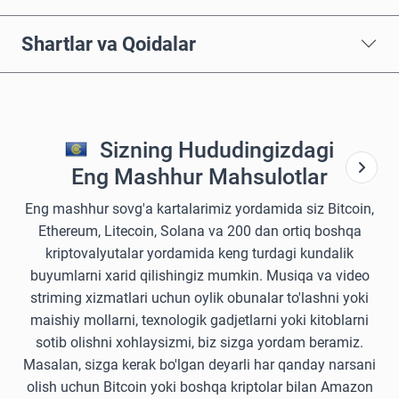
Shartlar va Qoidalar
Sizning Hududingizdagi
Eng Mashhur Mahsulotlar
Eng mashhur sovg'a kartalarimiz yordamida siz Bitcoin,
Ethereum, Litecoin, Solana va 200 dan ortiq boshqa
kriptovalyutalar yordamida keng turdagi kundalik
buyumlarni xarid qilishingiz mumkin. Musiqa va video
striming xizmatlari uchun oylik obunalar to'lashni yoki
maishiy mollarni, texnologik gadjetlarni yoki kitoblarni
sotib olishni xohlaysizmi, biz sizga yordam beramiz.
Masalan, sizga kerak bo'lgan deyarli har qanday narsani
olish uchun Bitcoin yoki boshqa kriptolar bilan Amazon