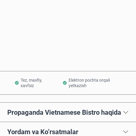
Taxminiy narx
Hozir sotib oling
Savatchaga qo’shish
Tez, maxfiy,
Elektron pochta orqali
xavfsiz
yetkazish
Propaganda Vietnamese Bistro haqida
Yordam va Ko’rsatmalar