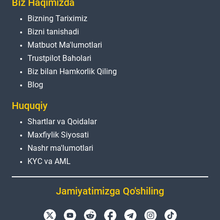
Biz Haqimizda
Bizning Tariximiz
Bizni tanishadi
Matbuot Ma'lumotlari
Trustpilot Baholari
Biz bilan Hamkorlik Qiling
Blog
Huquqiy
Shartlar va Qoidalar
Maxfiylik Siyosati
Nashr ma'lumotlari
KYC va AML
Jamiyatimizga Qo'shiling