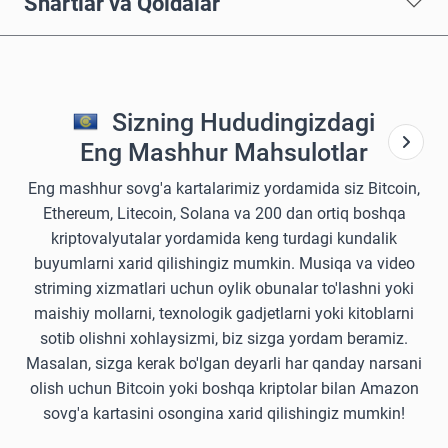
Shartlar va Qoidalar
Sizning Hududingizdagi
Eng Mashhur Mahsulotlar
Eng mashhur sovg'a kartalarimiz yordamida siz Bitcoin,
Ethereum, Litecoin, Solana va 200 dan ortiq boshqa
kriptovalyutalar yordamida keng turdagi kundalik
buyumlarni xarid qilishingiz mumkin. Musiqa va video
striming xizmatlari uchun oylik obunalar to'lashni yoki
maishiy mollarni, texnologik gadjetlarni yoki kitoblarni
sotib olishni xohlaysizmi, biz sizga yordam beramiz.
Masalan, sizga kerak bo'lgan deyarli har qanday narsani
olish uchun Bitcoin yoki boshqa kriptolar bilan Amazon
sovg'a kartasini osongina xarid qilishingiz mumkin!