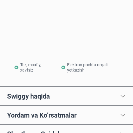
Hozir sotib oling
Savatchaga qo’shish
Tez, maxfiy,
Elektron pochta orqali
xavfsiz
yetkazish
Swiggy haqida
Yordam va Ko’rsatmalar