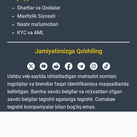
Shartlar va Qoidalar
Maxfiylik Siyosati
Nashr ma'lumotlari
KYC va AML
Jamiyatimizga Qo'shiling
Ushbu veb-saytda ishlatiladigan mahsulot nomlari,
logotiplar va brendlar faqat identifikatsiya maqsadlarida
keltirilgan. Barcha savdo belgilar va ro'yxatdan o'tgan
savdo belgilar tegishli egalariga tegishli. Coinsbee
tegishli kompaniyalar bilan bog'liq emas.
EN
GB