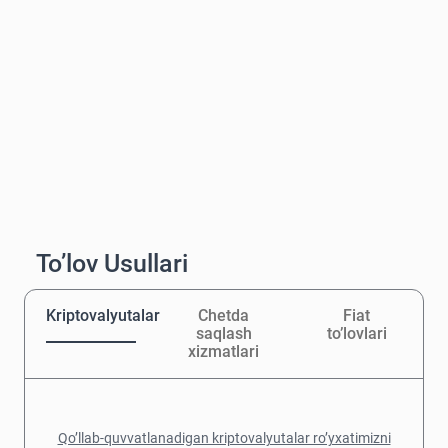
To’lov Usullari
Kriptovalyutalar
Chetda
Fiat
saqlash
to’lovlari
xizmatlari
Qo’llab-quvvatlanadigan kriptovalyutalar ro’yxatimizni