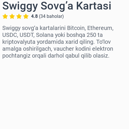
Swiggy Sovg’a Kartasi
4.8
(
34
baholar
)
Swiggy sovg‘a kartalarini Bitcoin, Ethereum,
USDC, USDT, Solana yoki boshqa 250 ta
kriptovalyuta yordamida xarid qiling. To‘lov
amalga oshirilgach, vaucher kodini elektron
pochtangiz orqali darhol qabul qilib olasiz.
Hududni tanlang
Miqdorni tanlang
Taxminiy narx