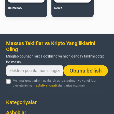
Deliveroo
Rewe
Maxsus Takliflar va Kripto Yangiliklarini
Oling
Minglab obunachilarga qo'shiling va hech qanday taklifni qo'qiq
bo'lmasin.
Obuna bo'lish
Men ma'lumotlarimni qayta ishlashga roziman va yangiliklar
byulletenining
maxfiylik siyosati
shartlariga roziman.
Kategoriyalar
Asboblar