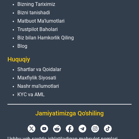
Bizning Tariximiz
Bizni tanishadi
Matbuot Ma'lumotlari
Trustpilot Baholari
Biz bilan Hamkorlik Qiling
Blog
Huquqiy
Shartlar va Qoidalar
Maxfiylik Siyosati
Nashr ma'lumotlari
KYC va AML
Jamiyatimizga Qo'shiling
Ushbu veb-saytda ishlatiladigan mahsulot nomlari,