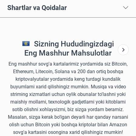
Shartlar va Qoidalar
Sizning Hududingizdagi
Eng Mashhur Mahsulotlar
Eng mashhur sovg'a kartalarimiz yordamida siz Bitcoin,
Ethereum, Litecoin, Solana va 200 dan ortiq boshqa
kriptovalyutalar yordamida keng turdagi kundalik
buyumlarni xarid qilishingiz mumkin. Musiqa va video
striming xizmatlari uchun oylik obunalar to'lashni yoki
maishiy mollarni, texnologik gadjetlarni yoki kitoblarni
sotib olishni xohlaysizmi, biz sizga yordam beramiz.
Masalan, sizga kerak bo'lgan deyarli har qanday narsani
olish uchun Bitcoin yoki boshqa kriptolar bilan Amazon
sovg'a kartasini osongina xarid qilishingiz mumkin!