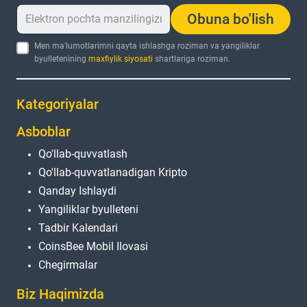
Obuna bo'lish
Men ma'lumotlarimni qayta ishlashga roziman va yangiliklar
byulletenining
maxfiylik siyosati
shartlariga roziman.
Kategoriyalar
Asboblar
Qo'llab-quvvatlash
Qo'llab-quvvatlanadigan Kripto
Qanday Ishlaydi
Yangiliklar byulleteni
Tadbir Kalendari
CoinsBee Mobil Ilovasi
Chegirmalar
Biz Haqimizda