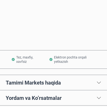
Hozir sotib oling
Savatchaga qo’shish
Tez, maxfiy,
Elektron pochta orqali
xavfsiz
yetkazish
Tamimi Markets haqida
Yordam va Ko’rsatmalar