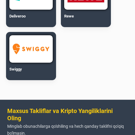
Deliveroo
Rewe
Swiggy
Maxsus Takliflar va Kripto Yangiliklarini
Oling
Minglab obunachilarga qo'shiling va hech qanday taklifni qo'qiq
bo'lmasin.