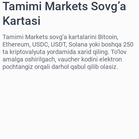
Tamimi Markets Sovg’a
Kartasi
Tamimi Markets sovg‘a kartalarini Bitcoin,
Ethereum, USDC, USDT, Solana yoki boshqa 250
ta kriptovalyuta yordamida xarid qiling. To‘lov
amalga oshirilgach, vaucher kodini elektron
pochtangiz orqali darhol qabul qilib olasiz.
Hududni tanlang
Miqdorni tanlang
Taxminiy narx