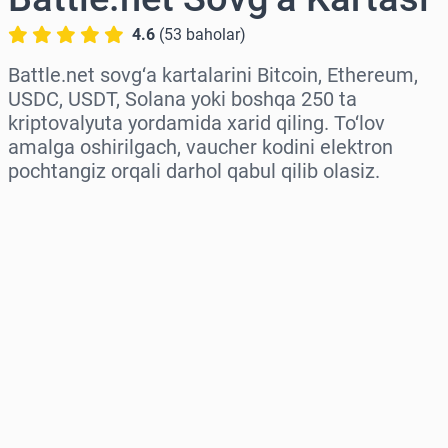
4.6
(
53
baholar
)
Battle.net sovg‘a kartalarini Bitcoin, Ethereum,
USDC, USDT, Solana yoki boshqa 250 ta
kriptovalyuta yordamida xarid qiling. To‘lov
amalga oshirilgach, vaucher kodini elektron
pochtangiz orqali darhol qabul qilib olasiz.
Hududni tanlang
Miqdorni tanlang
Taxminiy narx