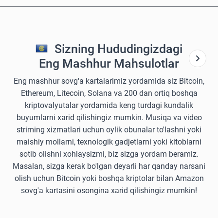
Sizning Hududingizdagi
Eng Mashhur Mahsulotlar
Eng mashhur sovg'a kartalarimiz yordamida siz Bitcoin,
Ethereum, Litecoin, Solana va 200 dan ortiq boshqa
kriptovalyutalar yordamida keng turdagi kundalik
buyumlarni xarid qilishingiz mumkin. Musiqa va video
striming xizmatlari uchun oylik obunalar to'lashni yoki
maishiy mollarni, texnologik gadjetlarni yoki kitoblarni
sotib olishni xohlaysizmi, biz sizga yordam beramiz.
Masalan, sizga kerak bo'lgan deyarli har qanday narsani
olish uchun Bitcoin yoki boshqa kriptolar bilan Amazon
sovg'a kartasini osongina xarid qilishingiz mumkin!