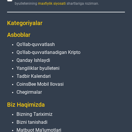
byulletenining
maxfiylik siyosati
shartlariga roziman.
Kategoriyalar
Asboblar
Qo'llab-quvvatlash
Qo'llab-quvvatlanadigan Kripto
Qanday Ishlaydi
Yangiliklar byulleteni
Tadbir Kalendari
CoinsBee Mobil Ilovasi
Chegirmalar
Biz Haqimizda
Bizning Tariximiz
Bizni tanishadi
Matbuot Ma'lumotlari