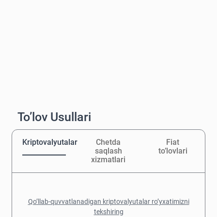
To’lov Usullari
Kriptovalyutalar
Chetda
Fiat
saqlash
to’lovlari
xizmatlari
Qo’llab-quvvatlanadigan kriptovalyutalar ro’yxatimizni
tekshiring