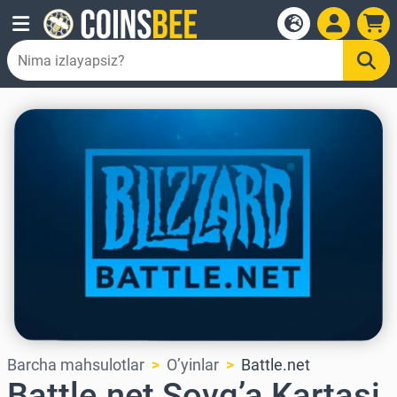
Barcha mahsulotlar
O’yinlar
Battle.net
Battle.net Sovg’a Kartasi