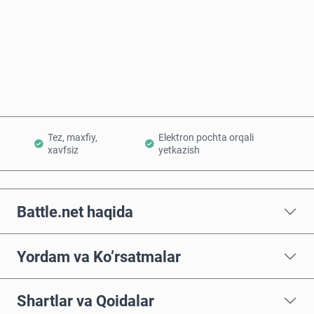
Hozir sotib oling
Savatchaga qo’shish
Tez, maxfiy,
Elektron pochta orqali
xavfsiz
yetkazish
Battle.net haqida
Yordam va Ko’rsatmalar
Shartlar va Qoidalar