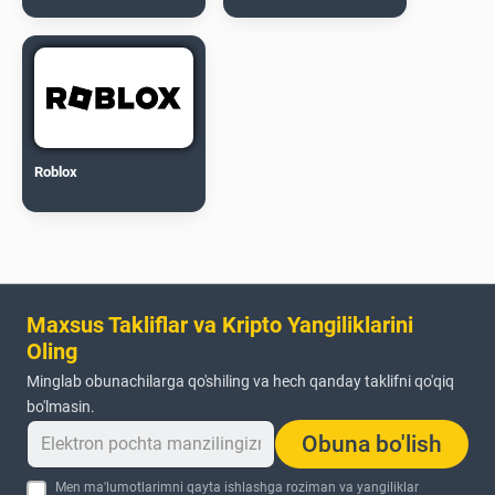
Roblox
Maxsus Takliflar va Kripto Yangiliklarini
Oling
Minglab obunachilarga qo'shiling va hech qanday taklifni qo'qiq
bo'lmasin.
Obuna bo'lish
Men ma'lumotlarimni qayta ishlashga roziman va yangiliklar