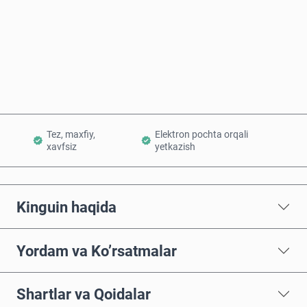
Hozir sotib oling
Savatchaga qo’shish
Tez, maxfiy,
Elektron pochta orqali
xavfsiz
yetkazish
Kinguin haqida
Yordam va Ko’rsatmalar
Shartlar va Qoidalar