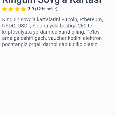
3.9
(
12
baholar
)
Kinguin sovg‘a kartalarini Bitcoin, Ethereum,
USDC, USDT, Solana yoki boshqa 250 ta
kriptovalyuta yordamida xarid qiling. To‘lov
amalga oshirilgach, vaucher kodini elektron
pochtangiz orqali darhol qabul qilib olasiz.
Hududni tanlang
Miqdorni tanlang
Taxminiy narx