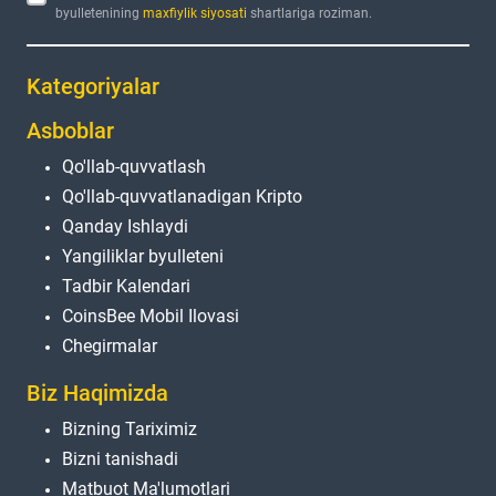
byulletenining
maxfiylik siyosati
shartlariga roziman.
Kategoriyalar
Asboblar
Qo'llab-quvvatlash
Qo'llab-quvvatlanadigan Kripto
Qanday Ishlaydi
Yangiliklar byulleteni
Tadbir Kalendari
CoinsBee Mobil Ilovasi
Chegirmalar
Biz Haqimizda
Bizning Tariximiz
Bizni tanishadi
Matbuot Ma'lumotlari