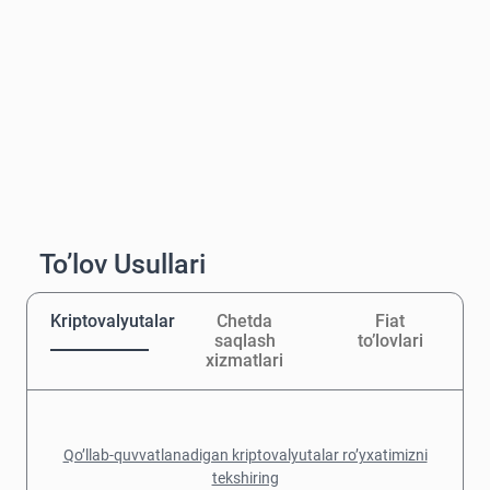
To’lov Usullari
Kriptovalyutalar
Chetda
Fiat
saqlash
to’lovlari
xizmatlari
Qo’llab-quvvatlanadigan kriptovalyutalar ro’yxatimizni
tekshiring