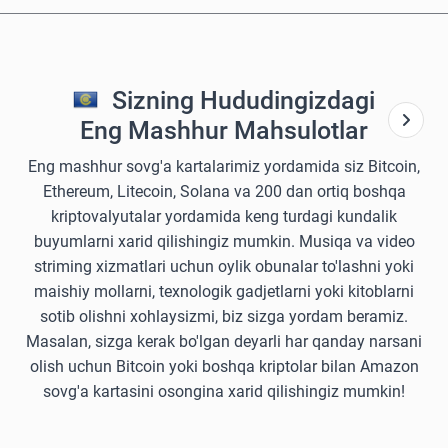
Sizning Hududingizdagi
Eng Mashhur Mahsulotlar
Eng mashhur sovg'a kartalarimiz yordamida siz Bitcoin,
Ethereum, Litecoin, Solana va 200 dan ortiq boshqa
kriptovalyutalar yordamida keng turdagi kundalik
buyumlarni xarid qilishingiz mumkin. Musiqa va video
striming xizmatlari uchun oylik obunalar to'lashni yoki
maishiy mollarni, texnologik gadjetlarni yoki kitoblarni
sotib olishni xohlaysizmi, biz sizga yordam beramiz.
Masalan, sizga kerak bo'lgan deyarli har qanday narsani
olish uchun Bitcoin yoki boshqa kriptolar bilan Amazon
sovg'a kartasini osongina xarid qilishingiz mumkin!