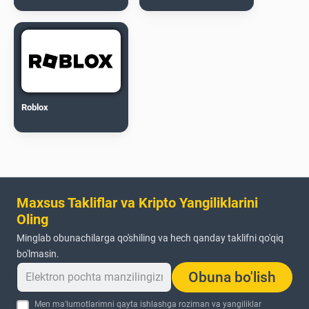
Roblox
Maxsus Takliflar va Kripto Yangiliklarini
Oling
Minglab obunachilarga qo'shiling va hech qanday taklifni qo'qiq
bo'lmasin.
Obuna bo'lish
Men ma'lumotlarimni qayta ishlashga roziman va yangiliklar