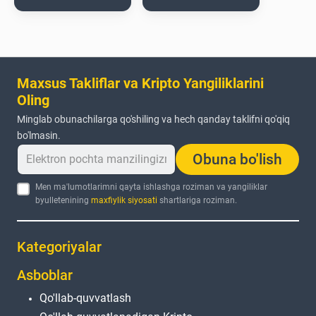
Maxsus Takliflar va Kripto Yangiliklarini
Oling
Minglab obunachilarga qo'shiling va hech qanday taklifni qo'qiq
bo'lmasin.
Obuna bo'lish
Men ma'lumotlarimni qayta ishlashga roziman va yangiliklar
byulletenining
maxfiylik siyosati
shartlariga roziman.
Kategoriyalar
Asboblar
Qo'llab-quvvatlash