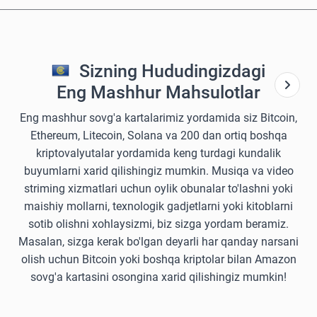
Sizning Hududingizdagi
Eng Mashhur Mahsulotlar
Eng mashhur sovg'a kartalarimiz yordamida siz Bitcoin,
Ethereum, Litecoin, Solana va 200 dan ortiq boshqa
kriptovalyutalar yordamida keng turdagi kundalik
buyumlarni xarid qilishingiz mumkin. Musiqa va video
striming xizmatlari uchun oylik obunalar to'lashni yoki
maishiy mollarni, texnologik gadjetlarni yoki kitoblarni
sotib olishni xohlaysizmi, biz sizga yordam beramiz.
Masalan, sizga kerak bo'lgan deyarli har qanday narsani
olish uchun Bitcoin yoki boshqa kriptolar bilan Amazon
sovg'a kartasini osongina xarid qilishingiz mumkin!