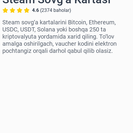
4.6
(
2374
baholar
)
Steam sovg‘a kartalarini Bitcoin, Ethereum,
USDC, USDT, Solana yoki boshqa 250 ta
kriptovalyuta yordamida xarid qiling. To‘lov
amalga oshirilgach, vaucher kodini elektron
pochtangiz orqali darhol qabul qilib olasiz.
Hududni tanlang
Miqdorni tanlang
Taxminiy narx