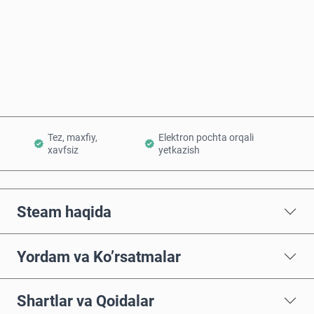
Hozir sotib oling
Savatchaga qo’shish
Tez, maxfiy,
Elektron pochta orqali
xavfsiz
yetkazish
Steam haqida
Yordam va Ko’rsatmalar
Shartlar va Qoidalar