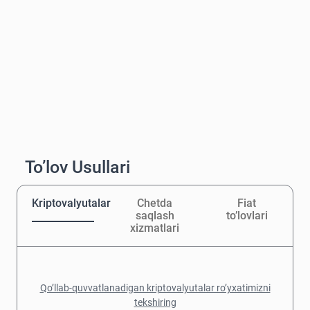
To’lov Usullari
Kriptovalyutalar
Chetda
Fiat
saqlash
to’lovlari
xizmatlari
Qo’llab-quvvatlanadigan kriptovalyutalar ro’yxatimizni
tekshiring