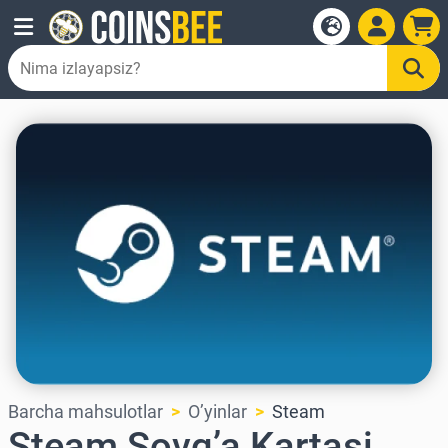
Barcha mahsulotlar
O’yinlar
Steam
Steam Sovg’a Kartasi