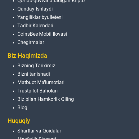
Qo'llab-quvvatlanadigan Kripto
Qanday Ishlaydi
Yangiliklar byulleteni
Tadbir Kalendari
CoinsBee Mobil Ilovasi
Chegirmalar
Biz Haqimizda
Bizning Tariximiz
Bizni tanishadi
Matbuot Ma'lumotlari
Trustpilot Baholari
Biz bilan Hamkorlik Qiling
Blog
Huquqiy
Shartlar va Qoidalar