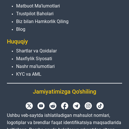
Matbuot Ma'lumotlari
Trustpilot Baholari
Biz bilan Hamkorlik Qiling
Blog
Huquqiy
Shartlar va Qoidalar
Maxfiylik Siyosati
Nashr ma'lumotlari
KYC va AML
Jamiyatimizga Qo'shiling
Ushbu veb-saytda ishlatiladigan mahsulot nomlari,
logotiplar va brendlar faqat identifikatsiya maqsadlarida