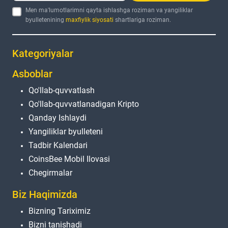
Men ma'lumotlarimni qayta ishlashga roziman va yangiliklar
byulletenining
maxfiylik siyosati
shartlariga roziman.
Kategoriyalar
Asboblar
Qo'llab-quvvatlash
Qo'llab-quvvatlanadigan Kripto
Qanday Ishlaydi
Yangiliklar byulleteni
Tadbir Kalendari
CoinsBee Mobil Ilovasi
Chegirmalar
Biz Haqimizda
Bizning Tariximiz
Bizni tanishadi