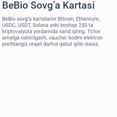
BeBio Sovg’a Kartasi
BeBio sovg‘a kartalarini Bitcoin, Ethereum,
USDC, USDT, Solana yoki boshqa 250 ta
kriptovalyuta yordamida xarid qiling. To‘lov
amalga oshirilgach, vaucher kodini elektron
pochtangiz orqali darhol qabul qilib olasiz.
Hududni tanlang
Miqdorni tanlang
Taxminiy narx