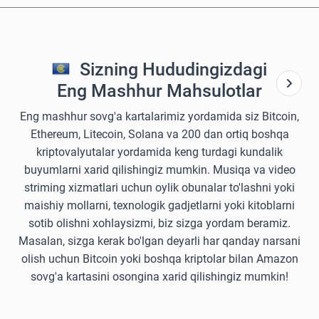
Sizning Hududingizdagi
Eng Mashhur Mahsulotlar
Eng mashhur sovg'a kartalarimiz yordamida siz Bitcoin,
Ethereum, Litecoin, Solana va 200 dan ortiq boshqa
kriptovalyutalar yordamida keng turdagi kundalik
buyumlarni xarid qilishingiz mumkin. Musiqa va video
striming xizmatlari uchun oylik obunalar to'lashni yoki
maishiy mollarni, texnologik gadjetlarni yoki kitoblarni
sotib olishni xohlaysizmi, biz sizga yordam beramiz.
Masalan, sizga kerak bo'lgan deyarli har qanday narsani
olish uchun Bitcoin yoki boshqa kriptolar bilan Amazon
sovg'a kartasini osongina xarid qilishingiz mumkin!