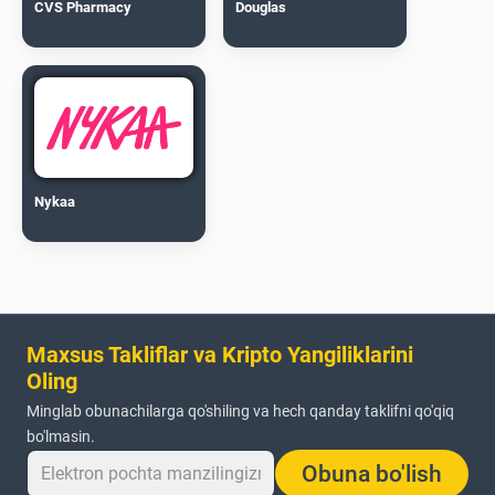
CVS Pharmacy
Douglas
Nykaa
Maxsus Takliflar va Kripto Yangiliklarini
Oling
Minglab obunachilarga qo'shiling va hech qanday taklifni qo'qiq
bo'lmasin.
Obuna bo'lish