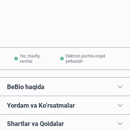
Hozir sotib oling
Savatchaga qo’shish
Tez, maxfiy,
Elektron pochta orqali
xavfsiz
yetkazish
BeBio haqida
Yordam va Ko’rsatmalar
Shartlar va Qoidalar