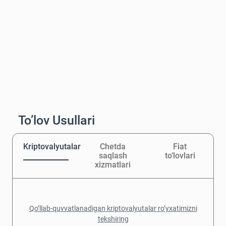
To’lov Usullari
Kriptovalyutalar
Chetda
Fiat
saqlash
to’lovlari
xizmatlari
Qo’llab-quvvatlanadigan kriptovalyutalar ro’yxatimizni
tekshiring