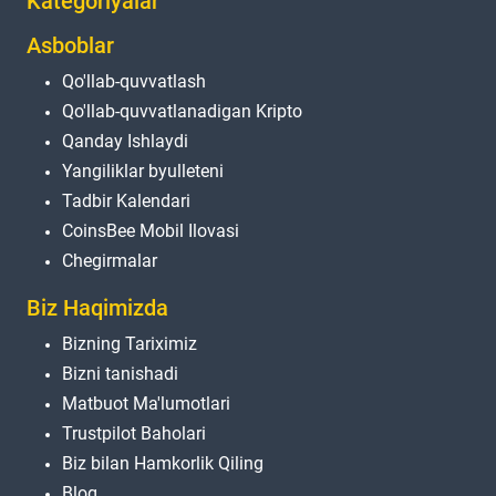
Kategoriyalar
Asboblar
Qo'llab-quvvatlash
Qo'llab-quvvatlanadigan Kripto
Qanday Ishlaydi
Yangiliklar byulleteni
Tadbir Kalendari
CoinsBee Mobil Ilovasi
Chegirmalar
Biz Haqimizda
Bizning Tariximiz
Bizni tanishadi
Matbuot Ma'lumotlari
Trustpilot Baholari
Biz bilan Hamkorlik Qiling
Blog