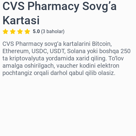
CVS Pharmacy Sovg’a
Kartasi
5.0
(
3
baholar
)
CVS Pharmacy sovg‘a kartalarini Bitcoin,
Ethereum, USDC, USDT, Solana yoki boshqa 250
ta kriptovalyuta yordamida xarid qiling. To‘lov
amalga oshirilgach, vaucher kodini elektron
pochtangiz orqali darhol qabul qilib olasiz.
Hududni tanlang
Miqdorni tanlang