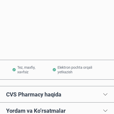
Taxminiy narx
Hozir sotib oling
Savatchaga qo’shish
Tez, maxfiy,
Elektron pochta orqali
xavfsiz
yetkazish
CVS Pharmacy haqida
Yordam va Ko’rsatmalar