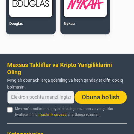
Douglas
Nykaa
Maxsus Takliflar va Kripto Yangiliklarini
Oling
Minglab obunachilarga qo'shiling va hech qanday taklifni qo'qiq
bo'lmasin.
Obuna bo'lish
Men ma'lumotlarimni qayta ishlashga roziman va yangiliklar
byulletenining
maxfiylik siyosati
shartlariga roziman.