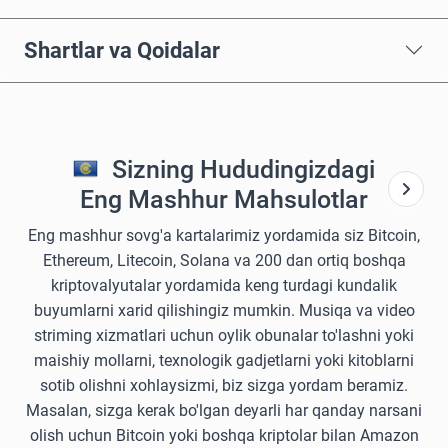
Shartlar va Qoidalar
Sizning Hududingizdagi
Eng Mashhur Mahsulotlar
Eng mashhur sovg'a kartalarimiz yordamida siz Bitcoin,
Ethereum, Litecoin, Solana va 200 dan ortiq boshqa
kriptovalyutalar yordamida keng turdagi kundalik
buyumlarni xarid qilishingiz mumkin. Musiqa va video
striming xizmatlari uchun oylik obunalar to'lashni yoki
maishiy mollarni, texnologik gadjetlarni yoki kitoblarni
sotib olishni xohlaysizmi, biz sizga yordam beramiz.
Masalan, sizga kerak bo'lgan deyarli har qanday narsani
olish uchun Bitcoin yoki boshqa kriptolar bilan Amazon