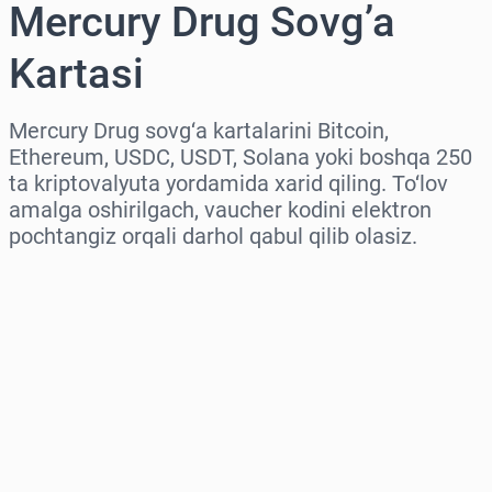
Mercury Drug Sovg’a
Kartasi
Mercury Drug sovg‘a kartalarini Bitcoin,
Ethereum, USDC, USDT, Solana yoki boshqa 250
ta kriptovalyuta yordamida xarid qiling. To‘lov
amalga oshirilgach, vaucher kodini elektron
pochtangiz orqali darhol qabul qilib olasiz.
Hududni tanlang
Miqdorni tanlang
Taxminiy narx