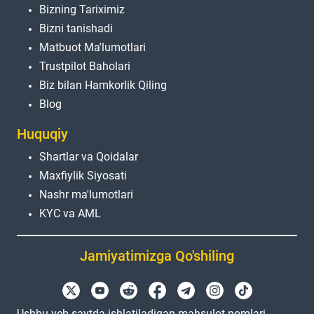
Bizning Tariximiz
Bizni tanishadi
Matbuot Ma'lumotlari
Trustpilot Baholari
Biz bilan Hamkorlik Qiling
Blog
Huquqiy
Shartlar va Qoidalar
Maxfiylik Siyosati
Nashr ma'lumotlari
KYC va AML
Jamiyatimizga Qo'shiling
Ushbu veb-saytda ishlatiladigan mahsulot nomlari,