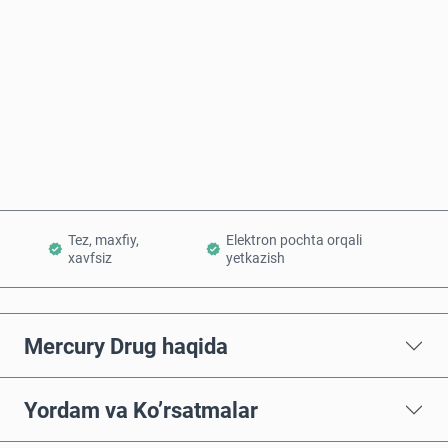
Hozir sotib oling
Savatchaga qo’shish
Tez, maxfiy,
Elektron pochta orqali
xavfsiz
yetkazish
Mercury Drug haqida
Yordam va Ko’rsatmalar