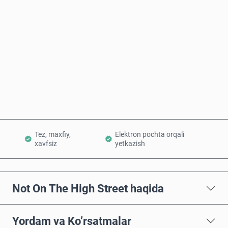
Taxminiy narx
Hozir sotib oling
Savatchaga qo’shish
Tez, maxfiy,
Elektron pochta orqali
xavfsiz
yetkazish
Not On The High Street haqida
Yordam va Ko’rsatmalar