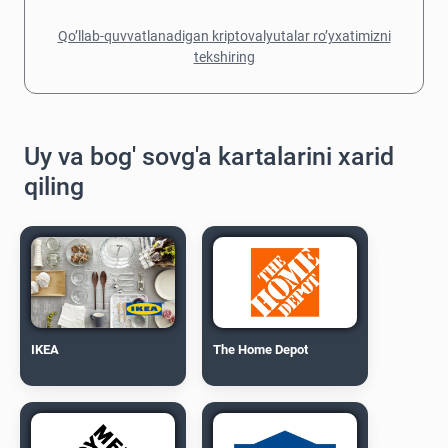
Qo’llab-quvvatlanadigan kriptovalyutalar ro’yxatimizni
tekshiring
Uy va bog' sovg'a kartalarini xarid
qiling
IKEA
The Home Depot