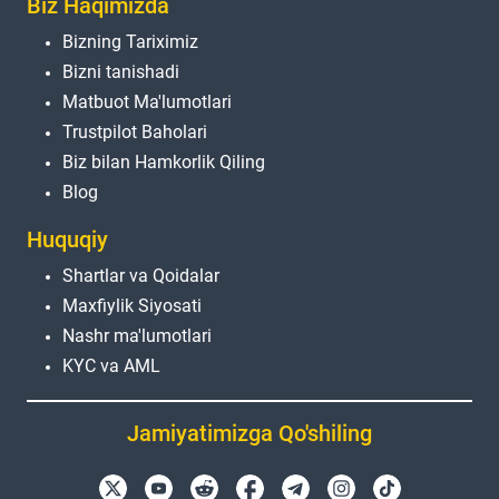
Biz Haqimizda
Bizning Tariximiz
Bizni tanishadi
Matbuot Ma'lumotlari
Trustpilot Baholari
Biz bilan Hamkorlik Qiling
Blog
Huquqiy
Shartlar va Qoidalar
Maxfiylik Siyosati
Nashr ma'lumotlari
KYC va AML
Jamiyatimizga Qo'shiling