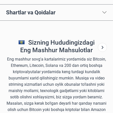
Shartlar va Qoidalar
Sizning Hududingizdagi
Eng Mashhur Mahsulotlar
Eng mashhur sovg'a kartalarimiz yordamida siz Bitcoin,
Ethereum, Litecoin, Solana va 200 dan ortiq boshqa
kriptovalyutalar yordamida keng turdagi kundalik
buyumlarni xarid qilishingiz mumkin. Musiqa va video
striming xizmatlari uchun oylik obunalar to'lashni yoki
maishiy mollarni, texnologik gadjetlarni yoki kitoblarni
sotib olishni xohlaysizmi, biz sizga yordam beramiz.
Masalan, sizga kerak bo'lgan deyarli har qanday narsani
olish uchun Bitcoin yoki boshqa kriptolar bilan Amazon