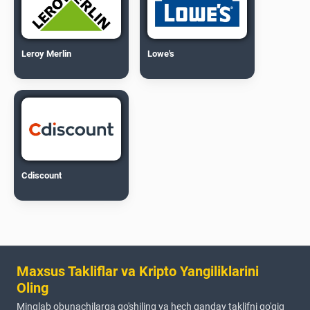
Leroy Merlin
Lowe's
Cdiscount
Maxsus Takliflar va Kripto Yangiliklarini
Oling
Minglab obunachilarga qo'shiling va hech qanday taklifni qo'qiq