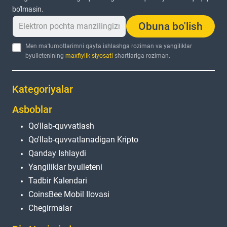
bo'lmasin.
Obuna bo'lish
Men ma'lumotlarimni qayta ishlashga roziman va yangiliklar
byulletenining
maxfiylik siyosati
shartlariga roziman.
Kategoriyalar
Asboblar
Qo'llab-quvvatlash
Qo'llab-quvvatlanadigan Kripto
Qanday Ishlaydi
Yangiliklar byulleteni
Tadbir Kalendari
CoinsBee Mobil Ilovasi
Chegirmalar