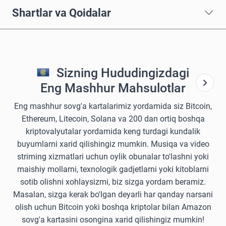
Shartlar va Qoidalar
Sizning Hududingizdagi
Eng Mashhur Mahsulotlar
Eng mashhur sovg'a kartalarimiz yordamida siz Bitcoin,
Ethereum, Litecoin, Solana va 200 dan ortiq boshqa
kriptovalyutalar yordamida keng turdagi kundalik
buyumlarni xarid qilishingiz mumkin. Musiqa va video
striming xizmatlari uchun oylik obunalar to'lashni yoki
maishiy mollarni, texnologik gadjetlarni yoki kitoblarni
sotib olishni xohlaysizmi, biz sizga yordam beramiz.
Masalan, sizga kerak bo'lgan deyarli har qanday narsani
olish uchun Bitcoin yoki boshqa kriptolar bilan Amazon
sovg'a kartasini osongina xarid qilishingiz mumkin!