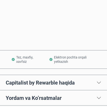
Hozir sotib oling
Savatchaga qo’shish
Tez, maxfiy,
Elektron pochta orqali
xavfsiz
yetkazish
Capitalist by Rewarble haqida
Yordam va Ko’rsatmalar