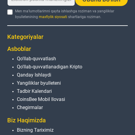
Men ma'lumotlarimni qayta ishlashga roziman va yangiliklar
byulletenining
maxfiylik siyosati
shartlariga roziman.
Kategoriyalar
Asboblar
Qo'llab-quvvatlash
Qo'llab-quvvatlanadigan Kripto
Qanday Ishlaydi
Yangiliklar byulleteni
Tadbir Kalendari
CoinsBee Mobil Ilovasi
Chegirmalar
Biz Haqimizda
Bizning Tariximiz