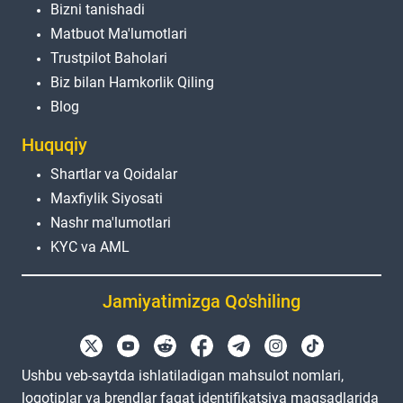
Bizni tanishadi
Matbuot Ma'lumotlari
Trustpilot Baholari
Biz bilan Hamkorlik Qiling
Blog
Huquqiy
Shartlar va Qoidalar
Maxfiylik Siyosati
Nashr ma'lumotlari
KYC va AML
Jamiyatimizga Qo'shiling
Ushbu veb-saytda ishlatiladigan mahsulot nomlari,
logotiplar va brendlar faqat identifikatsiya maqsadlarida