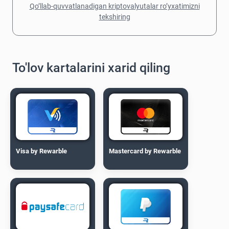
Qo’llab-quvvatlanadigan kriptovalyutalar ro’yxatimizni
tekshiring
To'lov kartalarini xarid qiling
Visa by Rewarble
Mastercard by Rewarble