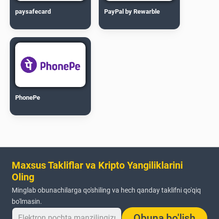
paysafecard
PayPal by Rewarble
PhonePe
Maxsus Takliflar va Kripto Yangiliklarini
Oling
Minglab obunachilarga qo'shiling va hech qanday taklifni qo'qiq
bo'lmasin.
Obuna bo'lish