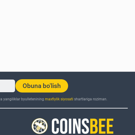
Obuna bo'lish
 yangiliklar byulletenining
maxfiylik siyosati
shartlariga roziman.