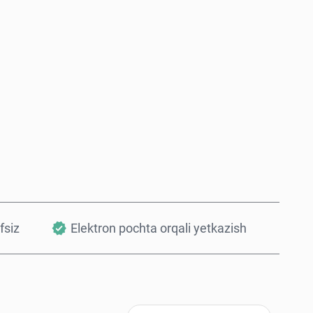
Hozir sotib oling
Savatchaga qo’shish
fsiz
Elektron pochta orqali yetkazish