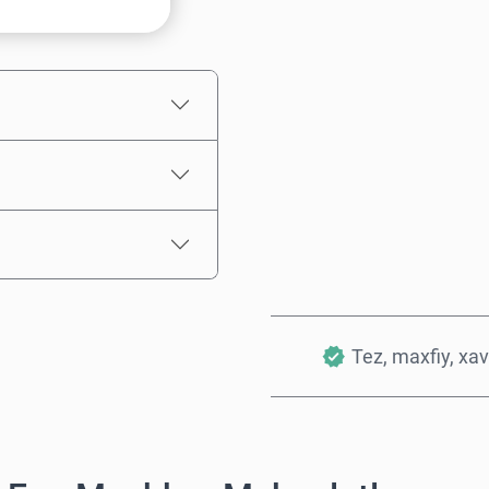
Taxminiy narx
Tez, maxfiy, xav