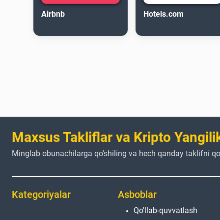
Airbnb
Hotels.com
Maxsus Takliflar va Kripto Yangilik
Minglab obunachilarga qo'shiling va hech qanday taklifni qo
Kategoriyalar
Asboblar
Qo'llab-quvvatlash