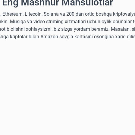
 Eng Mashhur Mahsulotlar
, Ethereum, Litecoin, Solana va 200 dan ortiq boshqa kriptoval
kin. Musiqa va video striming xizmatlari uchun oylik obunalar to
i sotib olishni xohlaysizmi, biz sizga yordam beramiz. Masalan, s
shqa kriptolar bilan Amazon sovg'a kartasini osongina xarid qil