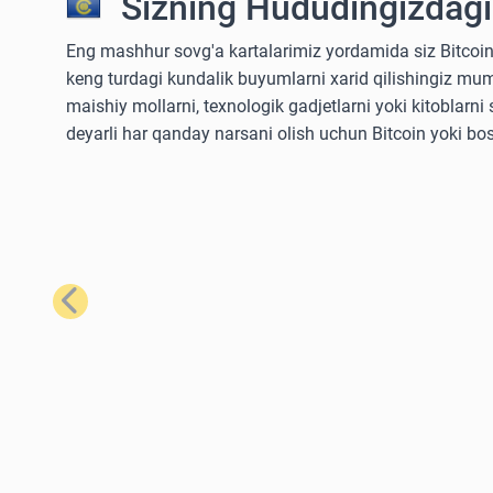
Sizning Hududingizdagi
Eng mashhur sovg'a kartalarimiz yordamida siz Bitcoin
keng turdagi kundalik buyumlarni xarid qilishingiz mum
maishiy mollarni, texnologik gadjetlarni yoki kitoblarn
deyarli har qanday narsani olish uchun Bitcoin yoki bo
Oldingi