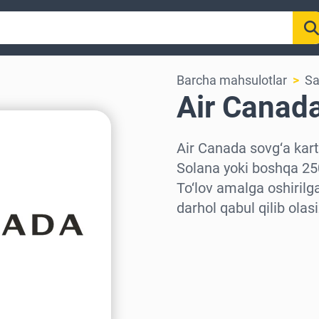
Barcha mahsulotlar
Sa
Air Canada
Air Canada sovg‘a kart
Solana yoki boshqa 250
To‘lov amalga oshirilg
darhol qabul qilib olasi
Hududni tanlang
Miqdorni tanlang