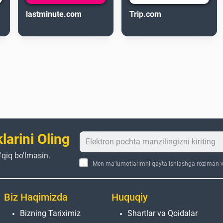
lastminute.com
Trip.com
larini Oling
'qiq bo'lmasin.
Men ma'lumotlarimni qayta ishlashga roziman va
Biz Haqimizda
Huquqiy
Bizning Tariximiz
Shartlar va Qoidalar