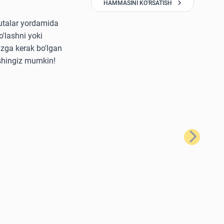
HAMMASINI KO'RSATISH
yutalar yordamida
'lashni yoki
izga kerak bo'lgan
ishingiz mumkin!
Keyingi